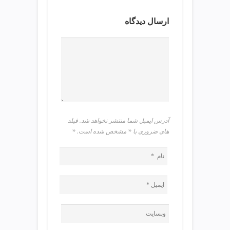
ی
ت
ارسال دیدگاه
ص
ف
ی
ه
آ
ب
ط
ر
ا
آدرس ایمیل شما منتشر نخواهد شد. فیلد
ح
های ضروری با * مشخص شده است.
*
ی
س
ا
ی
ت
و
س
ئ
و