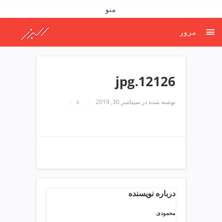
ف
منو
ص
د
مرور
خ
و
ن
ش
12126.jpg
ر
ق
نوشته شده در
سپتامبر 30, 2019
0
ت
ه
ر
ا
ن
خ
ش
ک
ش
درباره نویسنده
و
ی
محمودی