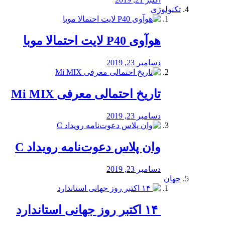
تکنولوژی
هوآوی P40 لایت احتمالا موبا
دسامبر 23, 2019
تاریخ احتمالی معرفی Mi MIX
دسامبر 23, 2019
وان پلاس دعوت‌نامه رویداد C
دسامبر 23, 2019
جهان
‏ ۱۴ اکتبر روز جهانی استاندارد