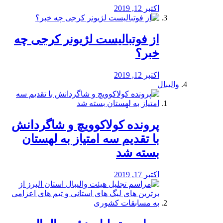
اکتبر 12, 2019
از فوتبالیست لژیونر کرجی چه
خبر؟
اکتبر 12, 2019
والیبال
پرونده کولاکوویچ و شاگردانش
با تقدیم سه امتیاز به لهستان
بسته شد
اکتبر 17, 2019