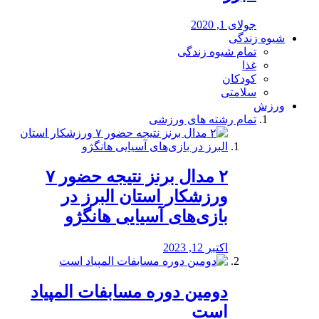
جولای 1, 2020
شیوه زندگی
تمام شیوه زندگی
غذا
کودکان
سلامتی
ورزش
تمام رشته های ورزشی
۲ مدال برنز نتیجه حضور ۷
ورزشکار استان البرز در
بازی‌های آسیایی هانگژو
اکتبر 12, 2023
دومین دوره مسابفات المپیاد
است