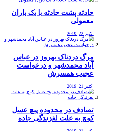
️حادثه پشت حادثه با یک باران
معمولی
اکتبر 22, 2019
مرگ دردناک بهروز در عباس
آباد محمدشهر و درخواست
عجیب همسرش
اکتبر 21, 2019
تصادف در محدوده پیچ عسل
کوچ به علت لغزندگی جاده
اکتبر 21, 2019