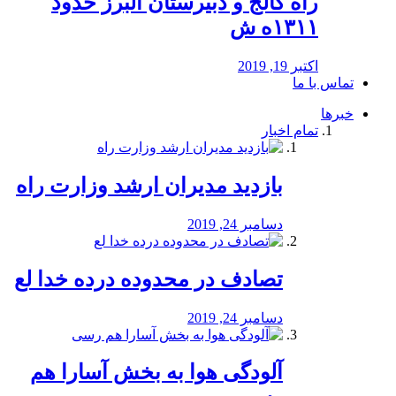
راه كالج و دبيرستان البرز حدود
۱۳۱۱ه ش
اکتبر 19, 2019
تماس با ما
خبرها
تمام اخبار
بازدید مدیران ارشد وزارت راه
دسامبر 24, 2019
تصادف در محدوده درده خدا لع
دسامبر 24, 2019
آلودگی هوا به بخش آسارا هم