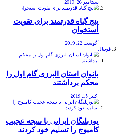
سپتامبر 26, 2019
پنج گیاه قدرتمند برای تقویت
استخوان
آگوست 22, 2019
فوتبال
بانوان استان البرزی گام اول را
محكم برداشتند
اکتبر 15, 2019
یوزپلنگان ایرانی با نتیجه عجیب
کامبوج را تسلیم خود کردند