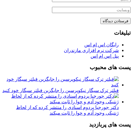
تبلیغات
رایگان اس ام اس
شرکت نرم افزاری مازندران
پنل اس ام اس
پست های محبوب
فیلتر ترک سیگار نیکوپرسین را جایگزین فیلتر سیگار خود کنید
دکتر جورجیا پردوم اسنادی را منتشر کرده که از لحاظ
ژنتیکی وجود آدم و حوا را ثابت میکند
پست های پربازدید