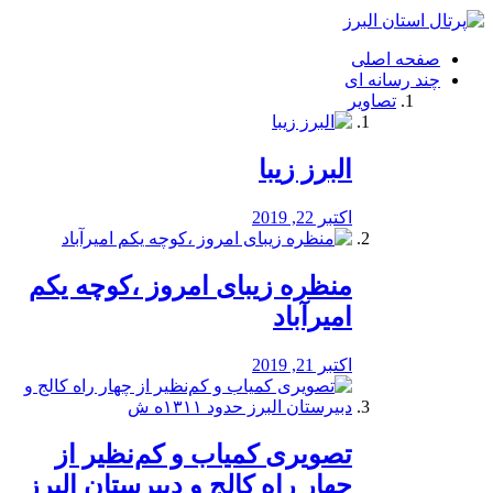
فصد
خون
صفحه اصلی
شرق
چند رسانه ای
تهران
تصاویر
خشکشویی
تصفیه
آب
البرز زیبا
طراحی
سایت
و
اکتبر 22, 2019
سئو
vip
منظره‌‌ زیبای امروز ،کوچه یکم
امیرآباد
اکتبر 21, 2019
️تصویری کمیاب و کم‌نظیر از
چهار راه كالج و دبيرستان البرز