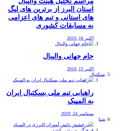
مراسم تجلیل هیئت والیبال
استان البرز از برترین های لیگ
های استانی و تیم های اعزامی
به مسابقات کشوری
اکتبر 16, 2019
جام جهانی والیبال
اکتبر 15, 2019
بسکتبال
راهیابی تیم ملی بسکتبال ایران
به المپیک
سپتامبر 24, 2019
شنا