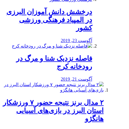
درخشش دانش آموزان البرزی
در المپیاد فرهنگی ورزشی
کشور
آگوست 23, 2019
️فاصله نزدیک شنا و مرگ در
رودخانه کرج
آگوست 21, 2019
۲ مدال برنز نتیجه حضور ۷ ورزشکار
استان البرز در بازی‌های آسیایی
هانگژو