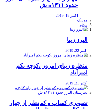
حدود ۱۳۱۱ه ش
اکتبر 19, 2019
موزیک
ویدئو
البرز زیبا
اکتبر 22, 2019
منظره‌‌ زیبای امروز ،کوچه یکم
امیرآباد
اکتبر 21, 2019
️تصویری کمیاب و کم‌نظیر از چهار