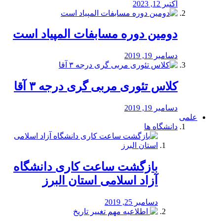
اکتبر 12, 2023
دومین دوره مسابفات المپیاد است
دسامبر 19, 2019
کلاس تئوری مربی گری درجه ۳ آقا
دسامبر 19, 2019
علمی
دانشگاه ها
بازگشت ساعت کاری دانشگاه
آزاد اسلامی استان البرز
دسامبر 25, 2019