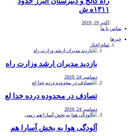
راه كالج و دبيرستان البرز حدود
۱۳۱۱ه ش
اکتبر 19, 2019
تماس با ما
خبرها
تمام اخبار
بازدید مدیران ارشد وزارت راه
دسامبر 24, 2019
تصادف در محدوده درده خدا لع
دسامبر 24, 2019
آلودگی هوا به بخش آسارا هم