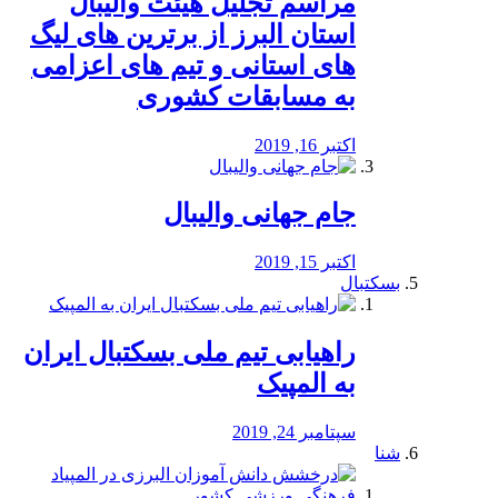
مراسم تجلیل هیئت والیبال
استان البرز از برترین های لیگ
های استانی و تیم های اعزامی
به مسابقات کشوری
اکتبر 16, 2019
جام جهانی والیبال
اکتبر 15, 2019
بسکتبال
راهیابی تیم ملی بسکتبال ایران
به المپیک
سپتامبر 24, 2019
شنا