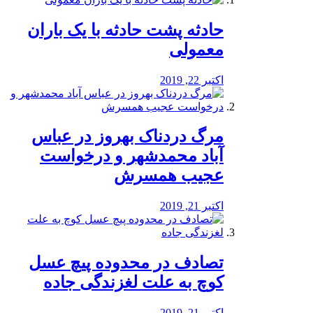
️حادثه پشت حادثه با یک باران
معمولی
اکتبر 22, 2019
مرگ دردناک بهروز در عباس
آباد محمدشهر و درخواست
عجیب همسرش
اکتبر 21, 2019
تصادف در محدوده پیچ عسل
کوچ به علت لغزندگی جاده
اکتبر 21, 2019