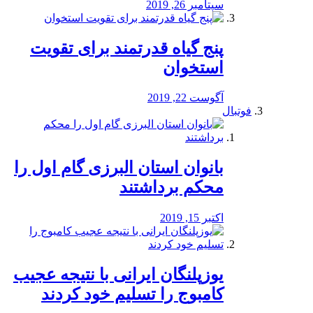
سپتامبر 26, 2019
پنج گیاه قدرتمند برای تقویت
استخوان
آگوست 22, 2019
فوتبال
بانوان استان البرزی گام اول را
محكم برداشتند
اکتبر 15, 2019
یوزپلنگان ایرانی با نتیجه عجیب
کامبوج را تسلیم خود کردند