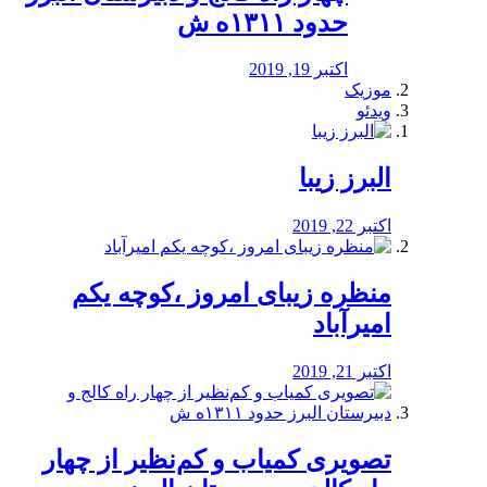
حدود ۱۳۱۱ه ش
اکتبر 19, 2019
موزیک
ویدئو
البرز زیبا
اکتبر 22, 2019
منظره‌‌ زیبای امروز ،کوچه یکم
امیرآباد
اکتبر 21, 2019
️تصویری کمیاب و کم‌نظیر از چهار