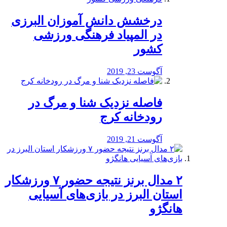
درخشش دانش آموزان البرزی
در المپیاد فرهنگی ورزشی
کشور
آگوست 23, 2019
️فاصله نزدیک شنا و مرگ در
رودخانه کرج
آگوست 21, 2019
۲ مدال برنز نتیجه حضور ۷ ورزشکار
استان البرز در بازی‌های آسیایی
هانگژو