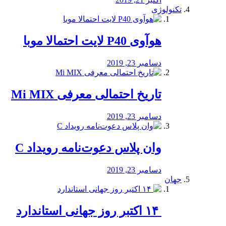
تکنولوژی
هوآوی P40 لایت احتمالا موبا
دسامبر 23, 2019
تاریخ احتمالی معرفی Mi MIX
دسامبر 23, 2019
وان پلاس دعوت‌نامه رویداد C
دسامبر 23, 2019
جهان
‏ ۱۴ اکتبر روز جهانی استاندارد