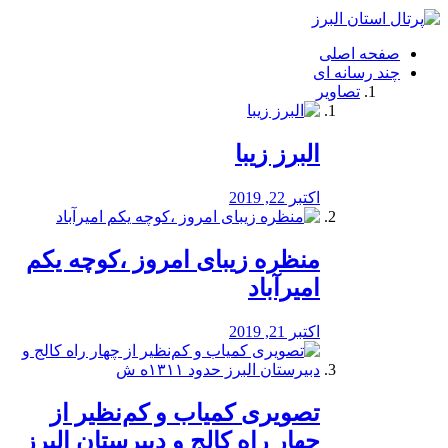
فصد
خون
صفحه اصلی
شرق
چند رسانه ای
تهران
تصاویر
خشکشویی
تصفیه
آب
البرز زیبا
طراحی
سایت
و
اکتبر 22, 2019
سئو
vip
منظره‌‌ زیبای امروز ،کوچه یکم
امیرآباد
اکتبر 21, 2019
️تصویری کمیاب و کم‌نظیر از
چهار راه كالج و دبيرستان البرز