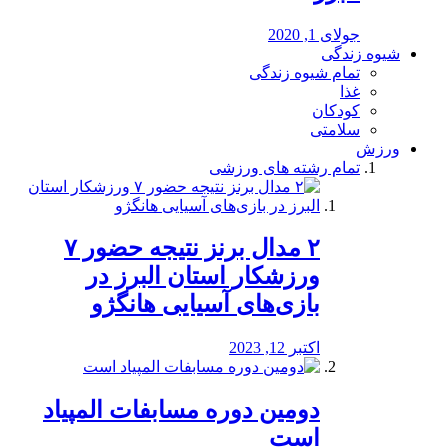
جولای 1, 2020
شیوه زندگی
تمام شیوه زندگی
غذا
کودکان
سلامتی
ورزش
تمام رشته های ورزشی
۲ مدال برنز نتیجه حضور ۷
ورزشکار استان البرز در
بازی‌های آسیایی هانگژو
اکتبر 12, 2023
دومین دوره مسابفات المپیاد
است