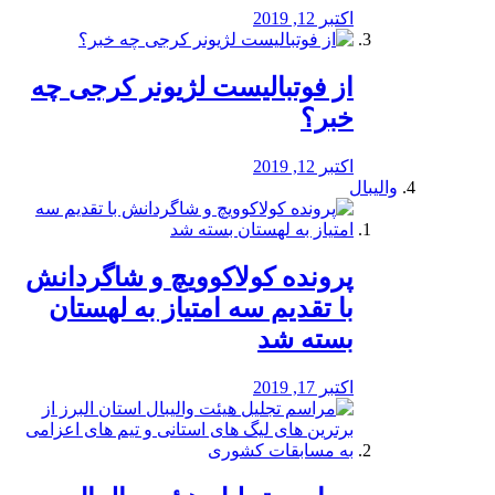
اکتبر 12, 2019
از فوتبالیست لژیونر کرجی چه
خبر؟
اکتبر 12, 2019
والیبال
پرونده کولاکوویچ و شاگردانش
با تقدیم سه امتیاز به لهستان
بسته شد
اکتبر 17, 2019