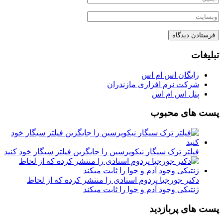
تبلیغات
رایگان اس ام اس
شرکت نرم افزاری مازندران
پنل اس ام اس
پست های محبوب
فیلتر ترک سیگار نیکوپرسین را جایگزین فیلتر سیگار خود کنید
دکتر جورجیا پردوم اسنادی را منتشر کرده که از لحاظ
ژنتیکی وجود آدم و حوا را ثابت میکند
پست های پربازدید