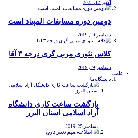
اکتبر 12, 2023
دومین دوره مسابفات المپیاد است
دسامبر 19, 2019
کلاس تئوری مربی گری درجه ۳ آقا
دسامبر 19, 2019
علمی
دانشگاه ها
بازگشت ساعت کاری دانشگاه
آزاد اسلامی استان البرز
دسامبر 25, 2019