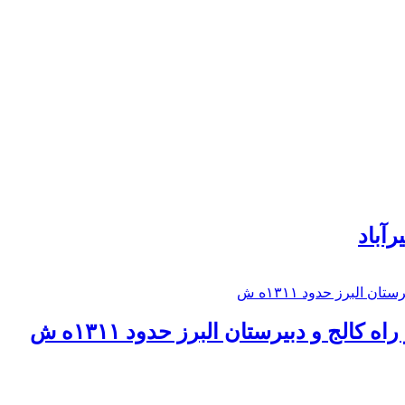
رآباد
كالج و دبيرستان البرز حدود ۱۳۱۱ه ش