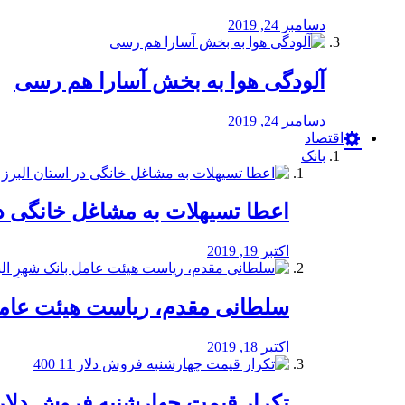
دسامبر 24, 2019
آلودگی هوا به بخش آسارا هم رسی
دسامبر 24, 2019
اقتصاد
بانک
️اعطا تسیهلات به مشاغل خانگی در
اکتبر 19, 2019
سلطانی مقدم، ریاست هیئت عامل 
اکتبر 18, 2019
تکرار قیمت چهارشنبه فروش دلار 11 00