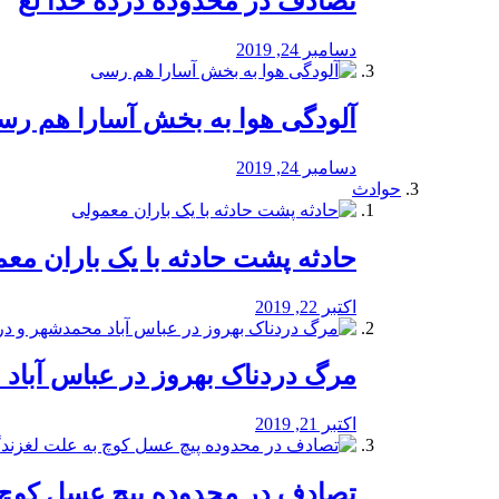
تصادف در محدوده درده خدا لع
دسامبر 24, 2019
آلودگی هوا به بخش آسارا هم ر
دسامبر 24, 2019
حوادث
️حادثه پشت حادثه با یک باران مع
اکتبر 22, 2019
مرگ دردناک بهروز در عباس آب
اکتبر 21, 2019
تصادف در محدوده پیچ عسل کوچ 