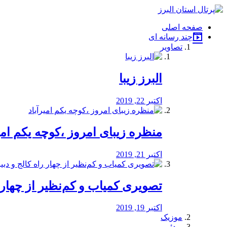
فصد
خون
صفحه اصلی
شرق
چند رسانه ای
تهران
تصاویر
خشکشویی
تصفیه
آب
البرز زیبا
طراحی
سایت
و
اکتبر 22, 2019
سئو
vip
منظره‌‌ زیبای امروز ،کوچه یکم امی
اکتبر 21, 2019
️تصویری کمیاب و کم‌نظیر از چهار راه 
اکتبر 19, 2019
موزیک
ویدئو