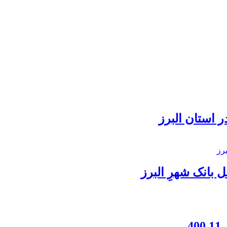
 استان البرز
بانک شهرِ البرز
4