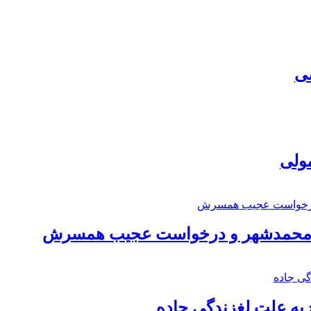
سی
مولی
اد محمدشهر و درخواست عجیب همسرش
به علت لغزندگی جاده