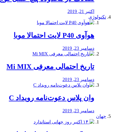
اکتبر 21, 2019
تکنولوژی
هوآوی P40 لایت احتمالا موبا
دسامبر 23, 2019
تاریخ احتمالی معرفی Mi MIX
دسامبر 23, 2019
وان پلاس دعوت‌نامه رویداد C
دسامبر 23, 2019
جهان