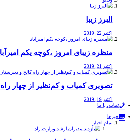
البرز زیبا
اکتبر 22, 2019
منظره‌‌ زیبای امروز ،کوچه یکم امیرآبا
اکتبر 21, 2019
️تصویری کمیاب و کم‌نظیر از چهار راه كالج
اکتبر 19, 2019
تماس با ما
خبرها
تمام اخبار