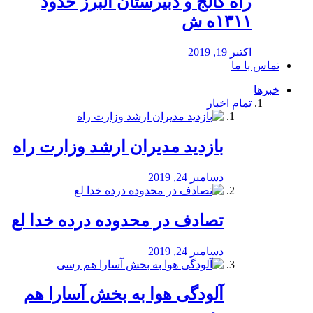
راه كالج و دبيرستان البرز حدود
۱۳۱۱ه ش
اکتبر 19, 2019
تماس با ما
خبرها
تمام اخبار
بازدید مدیران ارشد وزارت راه
دسامبر 24, 2019
تصادف در محدوده درده خدا لع
دسامبر 24, 2019
آلودگی هوا به بخش آسارا هم