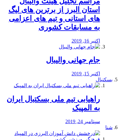
مراسم تجلیل هیئت والیبال
استان البرز از برترین های لیگ
های استانی و تیم های اعزامی
به مسابقات کشوری
اکتبر 16, 2019
جام جهانی والیبال
اکتبر 15, 2019
بسکتبال
راهیابی تیم ملی بسکتبال ایران
به المپیک
سپتامبر 24, 2019
شنا