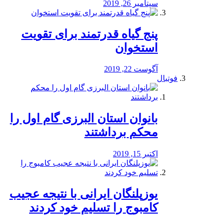
سپتامبر 26, 2019
پنج گیاه قدرتمند برای تقویت
استخوان
آگوست 22, 2019
فوتبال
بانوان استان البرزی گام اول را
محكم برداشتند
اکتبر 15, 2019
یوزپلنگان ایرانی با نتیجه عجیب
کامبوج را تسلیم خود کردند