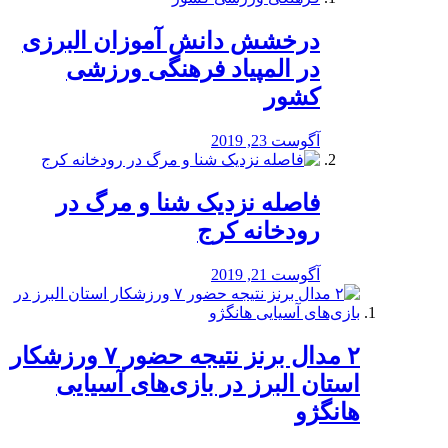
درخشش دانش آموزان البرزی
در المپیاد فرهنگی ورزشی
کشور
آگوست 23, 2019
️فاصله نزدیک شنا و مرگ در
رودخانه کرج
آگوست 21, 2019
۲ مدال برنز نتیجه حضور ۷ ورزشکار
استان البرز در بازی‌های آسیایی
هانگژو