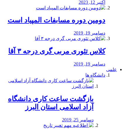
اکتبر 12, 2023
دومین دوره مسابفات المپیاد است
دسامبر 19, 2019
کلاس تئوری مربی گری درجه ۳ آقا
دسامبر 19, 2019
علمی
دانشگاه ها
بازگشت ساعت کاری دانشگاه
آزاد اسلامی استان البرز
دسامبر 25, 2019