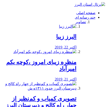
فصد
خون
صفحه اصلی
شرق
چند رسانه ای
تهران
تصاویر
خشکشویی
تصفیه
آب
البرز زیبا
طراحی
سایت
و
اکتبر 22, 2019
سئو
vip
منظره‌‌ زیبای امروز ،کوچه یکم
امیرآباد
اکتبر 21, 2019
️تصویری کمیاب و کم‌نظیر از
چهار راه كالج و دبيرستان البرز