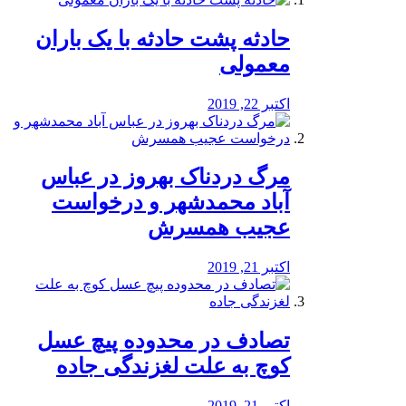
️حادثه پشت حادثه با یک باران
معمولی
اکتبر 22, 2019
مرگ دردناک بهروز در عباس
آباد محمدشهر و درخواست
عجیب همسرش
اکتبر 21, 2019
تصادف در محدوده پیچ عسل
کوچ به علت لغزندگی جاده
اکتبر 21, 2019