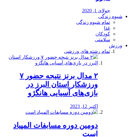
جولای 1, 2020
شیوه زندگی
تمام شیوه زندگی
غذا
کودکان
سلامتی
ورزش
تمام رشته های ورزشی
۲ مدال برنز نتیجه حضور ۷
ورزشکار استان البرز در
بازی‌های آسیایی هانگژو
اکتبر 12, 2023
دومین دوره مسابفات المپیاد
است