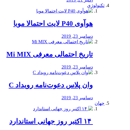
تکنولوژی
هوآوی P40 لایت احتمالا موبا
دسامبر 23, 2019
تاریخ احتمالی معرفی Mi MIX
دسامبر 23, 2019
وان پلاس دعوت‌نامه رویداد C
دسامبر 23, 2019
جهان
‏ ۱۴ اکتبر روز جهانی استاندارد