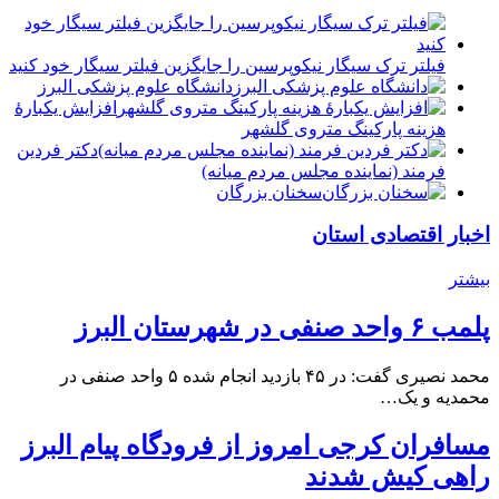
فیلتر ترک سیگار نیکوپرسین را جایگزین فیلتر سیگار خود کنید
دانشگاه علوم پزشکی البرز
افزایش یکبارۀ
هزینه پارکینگ متروی گلشهر
دكتر فردين
فرمند (نماينده مجلس مردم میانه)
سخنان بزرگان
اخبار اقتصادی استان
بیشتر
پلمب ۶ واحد صنفی در شهرستان البرز
محمد نصیری گفت: در ۴۵ بازدید انجام شده ۵ واحد صنفی در
محمدیه و یک…
مسافران کرجی امروز از فرودگاه پیام البرز
راهی کیش شدند