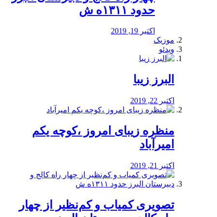
حدود ۱۳۱۱ه ش
اکتبر 19, 2019
موزیک
ویدئو
البرز زیبا
اکتبر 22, 2019
منظره‌‌ زیبای امروز ،کوچه یکم
امیرآباد
اکتبر 21, 2019
️تصویری کمیاب و کم‌نظیر از چهار