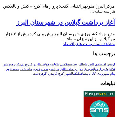
مرکز البرز؛ منوچهر اتقیایی گفت: پرواز های کرج – کیش و بالعکس
هر سه شنبه…
آغاز برداشت گیلاس در شهرستان البرز
مدیر جهاد کشاورزی شهرستان البرز پیش بینی کرد بیش از ۳ هزار
تن گیلاس از این میزان سطح…
مشاهده تمام پست های اقتصاد
برچسب ها
اربعین
اقتصادی
البرز
تابناك
توصیه-سلامتی
تکواندو
حوادث-البرز
خبرفوری-کرج
خبرهای
تکنولوڑی را بخوانید و ش
دهیاری ملک فالیز
سیاسی
صحن
فوری
ماهدشت
محمدشهر
پیام-شهروندی
کانال-پیشاهنگیکمالشهر
کرج
گرمدره
گوهردشت
تبلیغات