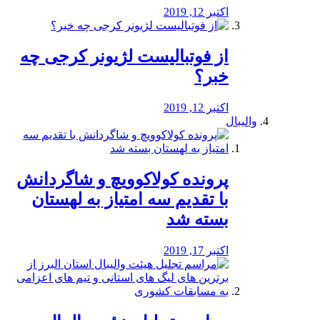
اکتبر 12, 2019
از فوتبالیست لژیونر کرجی چه
خبر؟
اکتبر 12, 2019
والیبال
پرونده کولاکوویچ و شاگردانش
با تقدیم سه امتیاز به لهستان
بسته شد
اکتبر 17, 2019