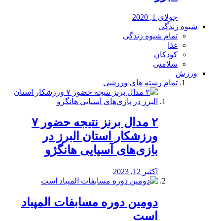
جولای 1, 2020
شیوه زندگی
تمام شیوه زندگی
غذا
کودکان
سلامتی
ورزش
تمام رشته های ورزشی
۲ مدال برنز نتیجه حضور ۷
ورزشکار استان البرز در
بازی‌های آسیایی هانگژو
اکتبر 12, 2023
دومین دوره مسابفات المپیاد
است