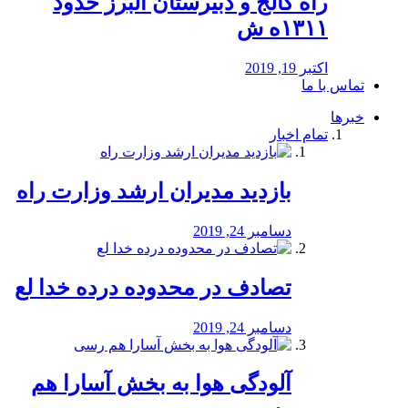
راه كالج و دبيرستان البرز حدود
۱۳۱۱ه ش
اکتبر 19, 2019
تماس با ما
خبرها
تمام اخبار
بازدید مدیران ارشد وزارت راه
دسامبر 24, 2019
تصادف در محدوده درده خدا لع
دسامبر 24, 2019
آلودگی هوا به بخش آسارا هم