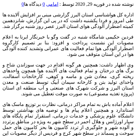
نوشته شده در
فوریه 29, 2020
توسط :
امامی
0
دیدگاه ها
0
اداره کل هواشناسی استان البرز گزارشی مبنی بر افزایش آلاینده ها
طی امروز و فردا یکشنبه داشت که در پی این گزارش، شانزدهمین
کمیته اضطرار آلودگی هوای استان البرز عصر روز شنبه برگزار شد.
فردین حکیمی شامگاه شنبه در گفت وگو با خبرنگار ایرنا به اعلام
مصوبات این نشست پرداخت و افزود: بنا بر تصمیم کارگروه
اضطرار آلودگی هوا تمام فعالیت های عمرانی وتشدید کننده آلودگی
هوا در این استان متوقف می شود.
وی اظهار داشت: همچنین هر گونه اقدام در جهت سوزاندن شاخ و
برگ های درختان و تمام فعالیت های آلاینده هوا همچون واحدهای
ریخته گری، معادن شن و ماسه و کوهی، کارخانجات آسفالت،
واحدای تولید بتن و کارخانه سیمان آبیک توسط صنعت و معدن
استان البرز و شرکت شهرک های صنعتی و آب منطقه ای استان
(پروژه تغذیه مصنوعی) به صورت موقت تعطیل می شوند.
اعلام آماده باش به تمام مراکز درمانی، نظارت بر توزیع ماسک های
استاندارد و همچنین اعلام پیام ها و توصیه های بهداشتی توسط
دانشگاه علوم پزشکی و خدمات درمانی، استقرار تمام پایگاه های
سیار اورژانس و هلال احمر در سطح شهر به ویژه در مناطق پرتردد
و آلوده شهر و جلوگیری از تردد کامیون ها بحز کامیون های حمل
سوخت و پسماند در سطح شهر کرج و فردیس از دیگر مصوبات این