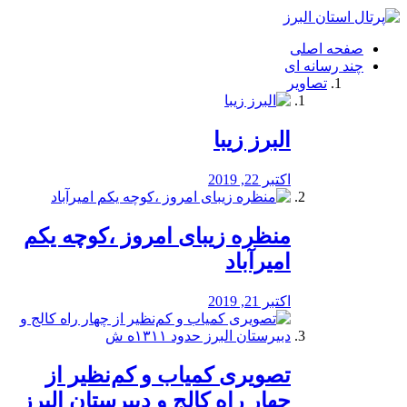
فصد
خون
صفحه اصلی
شرق
چند رسانه ای
تهران
تصاویر
خشکشویی
تصفیه
آب
البرز زیبا
طراحی
سایت
و
اکتبر 22, 2019
سئو
vip
منظره‌‌ زیبای امروز ،کوچه یکم
امیرآباد
اکتبر 21, 2019
️تصویری کمیاب و کم‌نظیر از
چهار راه كالج و دبيرستان البرز