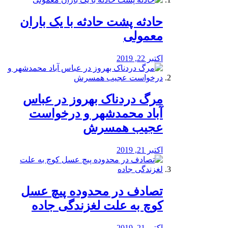
️حادثه پشت حادثه با یک باران
معمولی
اکتبر 22, 2019
مرگ دردناک بهروز در عباس
آباد محمدشهر و درخواست
عجیب همسرش
اکتبر 21, 2019
تصادف در محدوده پیچ عسل
کوچ به علت لغزندگی جاده
اکتبر 21, 2019