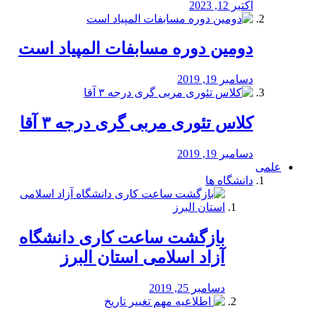
اکتبر 12, 2023
دومین دوره مسابفات المپیاد است
دسامبر 19, 2019
کلاس تئوری مربی گری درجه ۳ آقا
دسامبر 19, 2019
علمی
دانشگاه ها
بازگشت ساعت کاری دانشگاه
آزاد اسلامی استان البرز
دسامبر 25, 2019