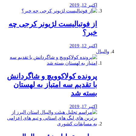
اکتبر 12, 2019
از فوتبالیست لژیونر کرجی چه
خبر؟
اکتبر 12, 2019
والیبال
پرونده کولاکوویچ و شاگردانش
با تقدیم سه امتیاز به لهستان
بسته شد
اکتبر 17, 2019