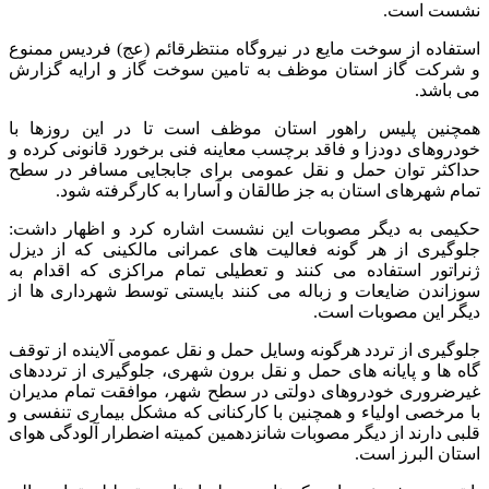
نشست است.
استفاده از سوخت مایع در نیروگاه منتظرقائم (عج) فردیس ممنوع
و شرکت گاز استان موظف به تامین سوخت گاز و ارایه گزارش
می باشد.
همچنین پلیس راهور استان موظف است تا در این روزها با
خودروهای دودزا و فاقد برچسب معاینه فنی برخورد قانونی کرده و
حداکثر توان حمل و نقل عمومی برای جابجایی مسافر در سطح
تمام شهرهای استان به جز طالقان و آسارا به کارگرفته شود.
حکیمی به دیگر مصوبات این نشست اشاره کرد و اظهار داشت:
جلوگیری از هر گونه فعالیت های عمرانی مالکینی که از دیزل
ژنراتور استفاده می کنند و تعطیلی تمام مراکزی که اقدام به
سوزاندن ضایعات و زباله می کنند بایستی توسط شهرداری ها از
دیگر این مصوبات است.
جلوگیری از تردد هرگونه وسایل حمل و نقل عمومی آلاینده از توقف
گاه ها و پایانه های حمل و نقل برون شهری، جلوگیری از ترددهای
غیرضروری خودروهای دولتی در سطح شهر، موافقت تمام مدیران
با مرخصی اولیاء و همچنین با کارکنانی که مشکل بیماری تنفسی و
قلبی دارند از دیگر مصوبات شانزدهمین کمیته اضطرار آلودگی هوای
استان البرز است.