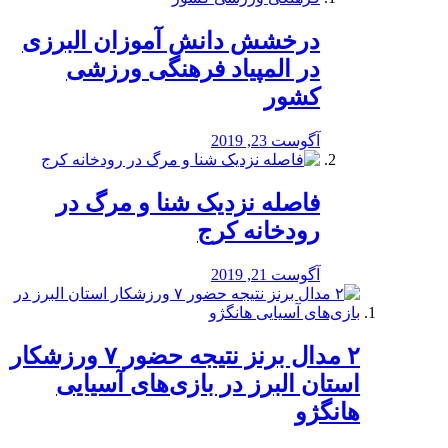
درخشش دانش آموزان البرزی
در المپیاد فرهنگی ورزشی
کشور
آگوست 23, 2019
️فاصله نزدیک شنا و مرگ در
رودخانه کرج
آگوست 21, 2019
۲ مدال برنز نتیجه حضور ۷ ورزشکار
استان البرز در بازی‌های آسیایی
هانگژو