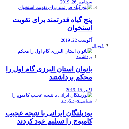
سپتامبر 26, 2019
پنج گیاه قدرتمند برای تقویت
استخوان
آگوست 22, 2019
فوتبال
بانوان استان البرزی گام اول را
محكم برداشتند
اکتبر 15, 2019
یوزپلنگان ایرانی با نتیجه عجیب
کامبوج را تسلیم خود کردند