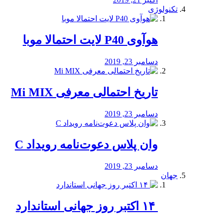
تکنولوژی
هوآوی P40 لایت احتمالا موبا
دسامبر 23, 2019
تاریخ احتمالی معرفی Mi MIX
دسامبر 23, 2019
وان پلاس دعوت‌نامه رویداد C
دسامبر 23, 2019
جهان
‏ ۱۴ اکتبر روز جهانی استاندارد