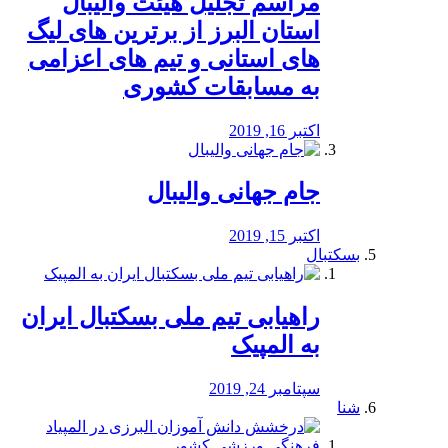
مراسم تجلیل هیئت والیبال
استان البرز از برترین های لیگ
های استانی و تیم های اعزامی
به مسابقات کشوری
اکتبر 16, 2019
جام جهانی والیبال
اکتبر 15, 2019
بسکتبال
راهیابی تیم ملی بسکتبال ایران
به المپیک
سپتامبر 24, 2019
شنا