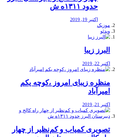
حدود ۱۳۱۱ه ش
اکتبر 19, 2019
موزیک
ویدئو
البرز زیبا
اکتبر 22, 2019
منظره‌‌ زیبای امروز ،کوچه یکم
امیرآباد
اکتبر 21, 2019
️تصویری کمیاب و کم‌نظیر از چهار