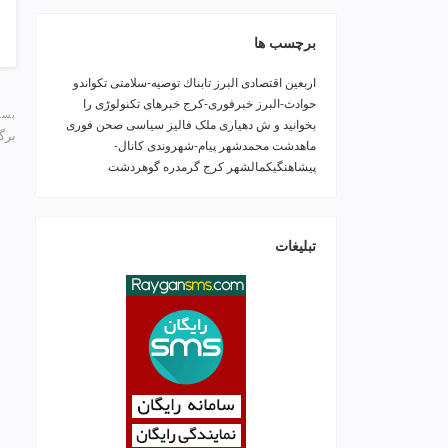
برچسب ها
اربعین
اقتصادی
البرز
تابناك
توصیه-سلامتی
تکواندو
حوادث-البرز
خبرفوری-کرج
خبرهای تکنولوڑی را
پست
بخوانید و ش
دهیاری ملک فالیز
سیاسی
صحن
فوری
برگ
ماهدشت
محمدشهر
پیام-شهروندی
کانال-
پیشاهنگیکمالشهر
کرج
گرمدره
گوهردشت
تبلیغات