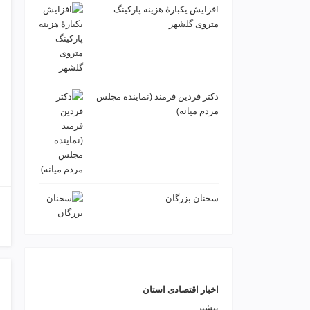
ت
افزایش یکبارۀ هزینه پارکینگ
ص
متروی گلشهر
ف
ی
ه
آ
ب
دكتر فردين فرمند (نماينده مجلس
ط
مردم میانه)
ر
ا
ح
ی
س
ا
سخنان بزرگان
ی
ت
و
س
ئ
و
اخبار اقتصادی استان
v
i
بیشتر