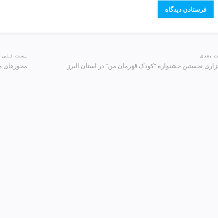
 بعدی
پست قبلی
زاری نخستین جشنواره “کودک قهرمان من” در استان البرز
محورهای مو