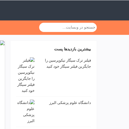
ف
ص
د
خ
و
ن
ش
ر
بیشترین بازدیدها پست
ق
ت
فیلتر ترک سیگار نیکوپرسین را
ه
جایگزین فیلتر سیگار خود کنید
ر
ا
ن
خ
ش
ک
دانشگاه علوم پزشکی البرز
ش
و
ی
ی