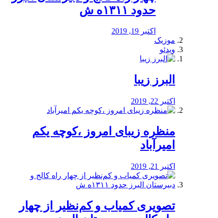
حدود ۱۳۱۱ه ش
اکتبر 19, 2019
موزیک
ویدئو
البرز زیبا
اکتبر 22, 2019
منظره‌‌ زیبای امروز ،کوچه یکم
امیرآباد
اکتبر 21, 2019
️تصویری کمیاب و کم‌نظیر از چهار