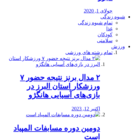
جولای 1, 2020
شیوه زندگی
تمام شیوه زندگی
غذا
کودکان
سلامتی
ورزش
تمام رشته های ورزشی
۲ مدال برنز نتیجه حضور ۷
ورزشکار استان البرز در
بازی‌های آسیایی هانگژو
اکتبر 12, 2023
دومین دوره مسابفات المپیاد
است