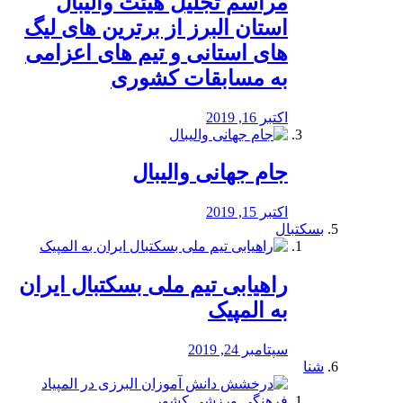
مراسم تجلیل هیئت والیبال
استان البرز از برترین های لیگ
های استانی و تیم های اعزامی
به مسابقات کشوری
اکتبر 16, 2019
جام جهانی والیبال
اکتبر 15, 2019
بسکتبال
راهیابی تیم ملی بسکتبال ایران
به المپیک
سپتامبر 24, 2019
شنا