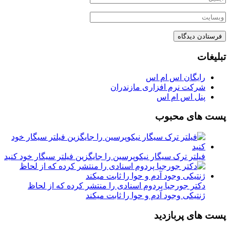
تبلیغات
رایگان اس ام اس
شرکت نرم افزاری مازندران
پنل اس ام اس
پست های محبوب
فیلتر ترک سیگار نیکوپرسین را جایگزین فیلتر سیگار خود کنید
دکتر جورجیا پردوم اسنادی را منتشر کرده که از لحاظ
ژنتیکی وجود آدم و حوا را ثابت میکند
پست های پربازدید