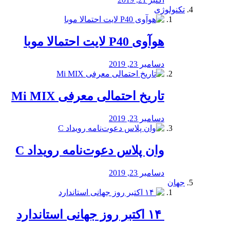
تکنولوژی
هوآوی P40 لایت احتمالا موبا
دسامبر 23, 2019
تاریخ احتمالی معرفی Mi MIX
دسامبر 23, 2019
وان پلاس دعوت‌نامه رویداد C
دسامبر 23, 2019
جهان
‏ ۱۴ اکتبر روز جهانی استاندارد