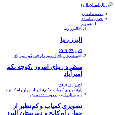
فصد
خون
صفحه اصلی
شرق
چند رسانه ای
تهران
تصاویر
خشکشویی
تصفیه
آب
البرز زیبا
طراحی
سایت
و
اکتبر 22, 2019
سئو
vip
منظره‌‌ زیبای امروز ،کوچه یکم
امیرآباد
اکتبر 21, 2019
️تصویری کمیاب و کم‌نظیر از
چهار راه كالج و دبيرستان البرز