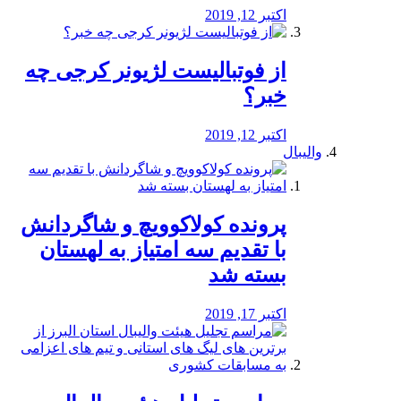
اکتبر 12, 2019
از فوتبالیست لژیونر کرجی چه
خبر؟
اکتبر 12, 2019
والیبال
پرونده کولاکوویچ و شاگردانش
با تقدیم سه امتیاز به لهستان
بسته شد
اکتبر 17, 2019