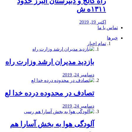
راه كالج و دبيرستان البرز حدود
۱۳۱۱ه ش
اکتبر 19, 2019
تماس با ما
خبرها
تمام اخبار
بازدید مدیران ارشد وزارت راه
دسامبر 24, 2019
تصادف در محدوده درده خدا لع
دسامبر 24, 2019
آلودگی هوا به بخش آسارا هم