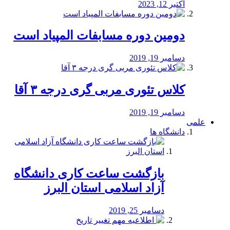
اکتبر 12, 2023
دومین دوره مسابفات المپیاد است
دسامبر 19, 2019
کلاس تئوری مربی گری درجه ۳ آقا
دسامبر 19, 2019
علمی
دانشگاه ها
بازگشت ساعت کاری دانشگاه
آزاد اسلامی استان البرز
دسامبر 25, 2019