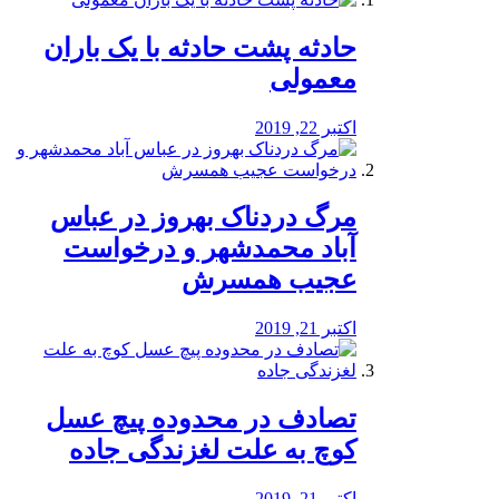
️حادثه پشت حادثه با یک باران
معمولی
اکتبر 22, 2019
مرگ دردناک بهروز در عباس
آباد محمدشهر و درخواست
عجیب همسرش
اکتبر 21, 2019
تصادف در محدوده پیچ عسل
کوچ به علت لغزندگی جاده
اکتبر 21, 2019