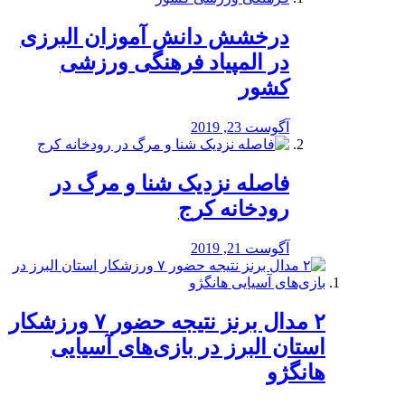
درخشش دانش آموزان البرزی
در المپیاد فرهنگی ورزشی
کشور
آگوست 23, 2019
️فاصله نزدیک شنا و مرگ در
رودخانه کرج
آگوست 21, 2019
۲ مدال برنز نتیجه حضور ۷ ورزشکار
استان البرز در بازی‌های آسیایی
هانگژو