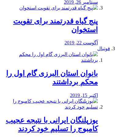
سپتامبر 26, 2019
پنج گیاه قدرتمند برای تقویت
استخوان
آگوست 22, 2019
فوتبال
بانوان استان البرزی گام اول را
محكم برداشتند
اکتبر 15, 2019
یوزپلنگان ایرانی با نتیجه عجیب
کامبوج را تسلیم خود کردند