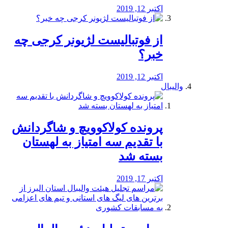
اکتبر 12, 2019
از فوتبالیست لژیونر کرجی چه
خبر؟
اکتبر 12, 2019
والیبال
پرونده کولاکوویچ و شاگردانش
با تقدیم سه امتیاز به لهستان
بسته شد
اکتبر 17, 2019