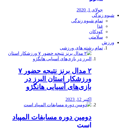
جولای 1, 2020
شیوه زندگی
تمام شیوه زندگی
غذا
کودکان
سلامتی
ورزش
تمام رشته های ورزشی
۲ مدال برنز نتیجه حضور ۷
ورزشکار استان البرز در
بازی‌های آسیایی هانگژو
اکتبر 12, 2023
دومین دوره مسابفات المپیاد
است