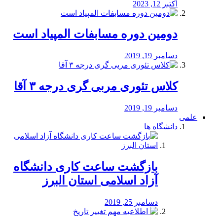
اکتبر 12, 2023
دومین دوره مسابفات المپیاد است
دسامبر 19, 2019
کلاس تئوری مربی گری درجه ۳ آقا
دسامبر 19, 2019
علمی
دانشگاه ها
بازگشت ساعت کاری دانشگاه
آزاد اسلامی استان البرز
دسامبر 25, 2019