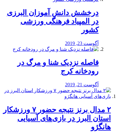
درخشش دانش آموزان البرزی
در المپیاد فرهنگی ورزشی
کشور
آگوست 23, 2019
️فاصله نزدیک شنا و مرگ در
رودخانه کرج
آگوست 21, 2019
۲ مدال برنز نتیجه حضور ۷ ورزشکار
استان البرز در بازی‌های آسیایی
هانگژو