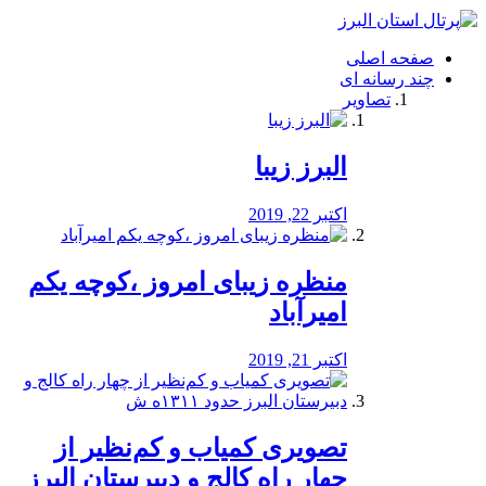
فصد
خون
صفحه اصلی
شرق
چند رسانه ای
تهران
تصاویر
خشکشویی
تصفیه
آب
البرز زیبا
طراحی
سایت
و
اکتبر 22, 2019
سئو
vip
منظره‌‌ زیبای امروز ،کوچه یکم
امیرآباد
اکتبر 21, 2019
️تصویری کمیاب و کم‌نظیر از
چهار راه كالج و دبيرستان البرز