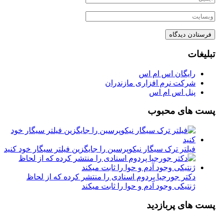
تبلیغات
رایگان اس ام اس
شرکت نرم افزاری مازندران
پنل اس ام اس
پست های محبوب
فیلتر ترک سیگار نیکوپرسین را جایگزین فیلتر سیگار خود کنید
دکتر جورجیا پردوم اسنادی را منتشر کرده که از لحاظ
ژنتیکی وجود آدم و حوا را ثابت میکند
پست های پربازدید