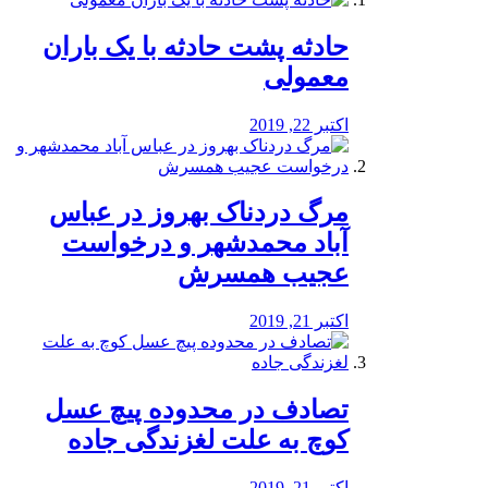
️حادثه پشت حادثه با یک باران
معمولی
اکتبر 22, 2019
مرگ دردناک بهروز در عباس
آباد محمدشهر و درخواست
عجیب همسرش
اکتبر 21, 2019
تصادف در محدوده پیچ عسل
کوچ به علت لغزندگی جاده
اکتبر 21, 2019