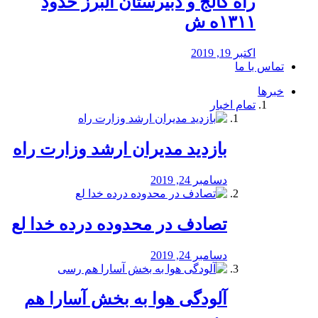
راه كالج و دبيرستان البرز حدود
۱۳۱۱ه ش
اکتبر 19, 2019
تماس با ما
خبرها
تمام اخبار
بازدید مدیران ارشد وزارت راه
دسامبر 24, 2019
تصادف در محدوده درده خدا لع
دسامبر 24, 2019
آلودگی هوا به بخش آسارا هم