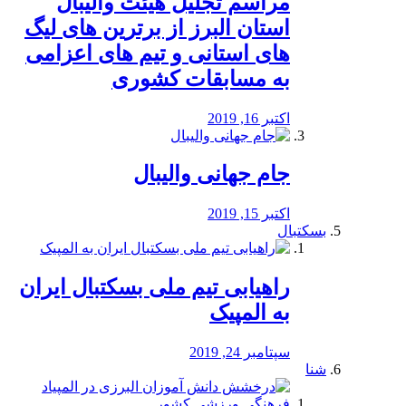
مراسم تجلیل هیئت والیبال
استان البرز از برترین های لیگ
های استانی و تیم های اعزامی
به مسابقات کشوری
اکتبر 16, 2019
جام جهانی والیبال
اکتبر 15, 2019
بسکتبال
راهیابی تیم ملی بسکتبال ایران
به المپیک
سپتامبر 24, 2019
شنا