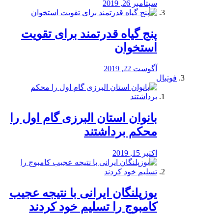
سپتامبر 26, 2019
پنج گیاه قدرتمند برای تقویت
استخوان
آگوست 22, 2019
فوتبال
بانوان استان البرزی گام اول را
محكم برداشتند
اکتبر 15, 2019
یوزپلنگان ایرانی با نتیجه عجیب
کامبوج را تسلیم خود کردند