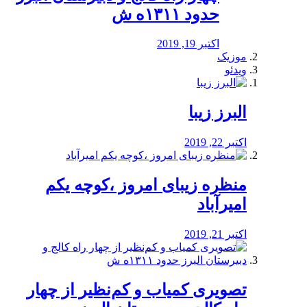
حدود ۱۳۱۱ه ش
اکتبر 19, 2019
موزیک
ویدئو
البرز زیبا
اکتبر 22, 2019
منظره‌‌ زیبای امروز ،کوچه یکم
امیرآباد
اکتبر 21, 2019
️تصویری کمیاب و کم‌نظیر از چهار