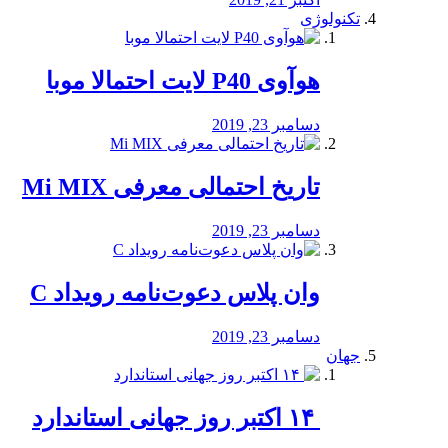
تکنولوژی
هوآوی P40 لایت احتمالا موبا
دسامبر 23, 2019
تاریخ احتمالی معرفی Mi MIX
دسامبر 23, 2019
وان پلاس دعوت‌نامه رویداد C
دسامبر 23, 2019
جهان
‏ ۱۴ اکتبر روز جهانی استاندارد