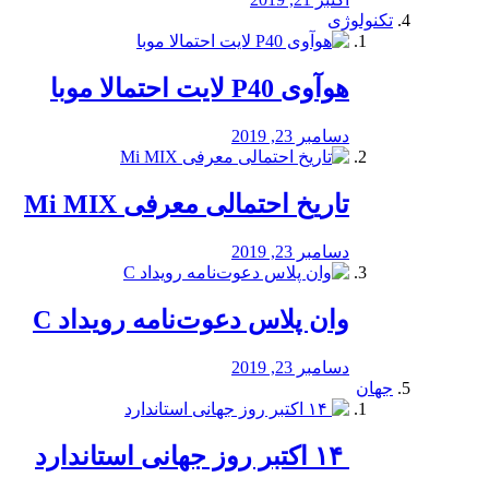
تکنولوژی
هوآوی P40 لایت احتمالا موبا
دسامبر 23, 2019
تاریخ احتمالی معرفی Mi MIX
دسامبر 23, 2019
وان پلاس دعوت‌نامه رویداد C
دسامبر 23, 2019
جهان
‏ ۱۴ اکتبر روز جهانی استاندارد