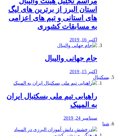
مراسم تجلیل هیئت والیبال
استان البرز از برترین های لیگ
های استانی و تیم های اعزامی
به مسابقات کشوری
اکتبر 16, 2019
جام جهانی والیبال
اکتبر 15, 2019
بسکتبال
راهیابی تیم ملی بسکتبال ایران
به المپیک
سپتامبر 24, 2019
شنا