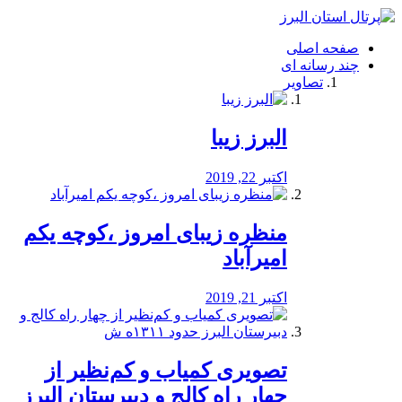
فصد
خون
صفحه اصلی
شرق
چند رسانه ای
تهران
تصاویر
خشکشویی
تصفیه
آب
البرز زیبا
طراحی
سایت
و
اکتبر 22, 2019
سئو
vip
منظره‌‌ زیبای امروز ،کوچه یکم
امیرآباد
اکتبر 21, 2019
️تصویری کمیاب و کم‌نظیر از
چهار راه كالج و دبيرستان البرز