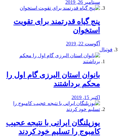
سپتامبر 26, 2019
پنج گیاه قدرتمند برای تقویت
استخوان
آگوست 22, 2019
فوتبال
بانوان استان البرزی گام اول را
محكم برداشتند
اکتبر 15, 2019
یوزپلنگان ایرانی با نتیجه عجیب
کامبوج را تسلیم خود کردند