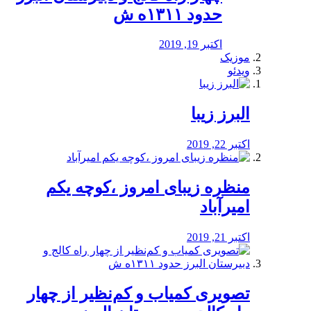
حدود ۱۳۱۱ه ش
اکتبر 19, 2019
موزیک
ویدئو
البرز زیبا
اکتبر 22, 2019
منظره‌‌ زیبای امروز ،کوچه یکم
امیرآباد
اکتبر 21, 2019
️تصویری کمیاب و کم‌نظیر از چهار