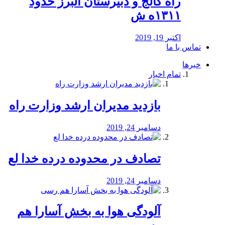
راه كالج و دبيرستان البرز حدود
۱۳۱۱ه ش
اکتبر 19, 2019
تماس با ما
خبرها
تمام اخبار
بازدید مدیران ارشد وزارت راه
دسامبر 24, 2019
تصادف در محدوده درده خدا لع
دسامبر 24, 2019
آلودگی هوا به بخش آسارا هم