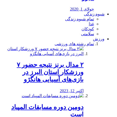
جولای 1, 2020
شیوه زندگی
تمام شیوه زندگی
غذا
کودکان
سلامتی
ورزش
تمام رشته های ورزشی
۲ مدال برنز نتیجه حضور ۷
ورزشکار استان البرز در
بازی‌های آسیایی هانگژو
اکتبر 12, 2023
دومین دوره مسابفات المپیاد
است