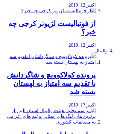
اکتبر 12, 2019
از فوتبالیست لژیونر کرجی چه
خبر؟
اکتبر 12, 2019
والیبال
پرونده کولاکوویچ و شاگردانش
با تقدیم سه امتیاز به لهستان
بسته شد
اکتبر 17, 2019