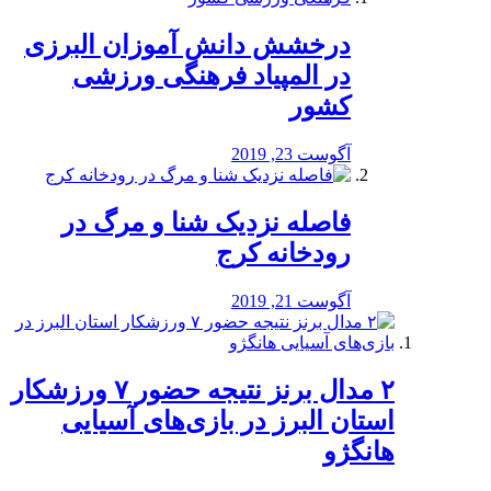
درخشش دانش آموزان البرزی
در المپیاد فرهنگی ورزشی
کشور
آگوست 23, 2019
️فاصله نزدیک شنا و مرگ در
رودخانه کرج
آگوست 21, 2019
۲ مدال برنز نتیجه حضور ۷ ورزشکار
استان البرز در بازی‌های آسیایی
هانگژو