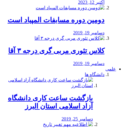
اکتبر 12, 2023
دومین دوره مسابفات المپیاد است
دسامبر 19, 2019
کلاس تئوری مربی گری درجه ۳ آقا
دسامبر 19, 2019
علمی
دانشگاه ها
بازگشت ساعت کاری دانشگاه
آزاد اسلامی استان البرز
دسامبر 25, 2019