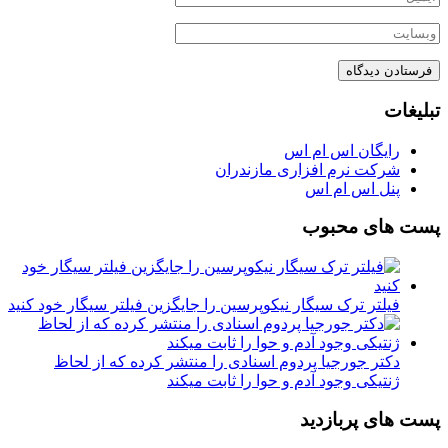
تبلیغات
رایگان اس ام اس
شرکت نرم افزاری مازندران
پنل اس ام اس
پست های محبوب
فیلتر ترک سیگار نیکوپرسین را جایگزین فیلتر سیگار خود کنید
دکتر جورجیا پردوم اسنادی را منتشر کرده که از لحاظ
ژنتیکی وجود آدم و حوا را ثابت میکند
پست های پربازدید