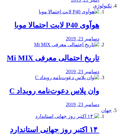
تکنولوژی
هوآوی P40 لایت احتمالا موبا
دسامبر 23, 2019
تاریخ احتمالی معرفی Mi MIX
دسامبر 23, 2019
وان پلاس دعوت‌نامه رویداد C
دسامبر 23, 2019
جهان
‏ ۱۴ اکتبر روز جهانی استاندارد