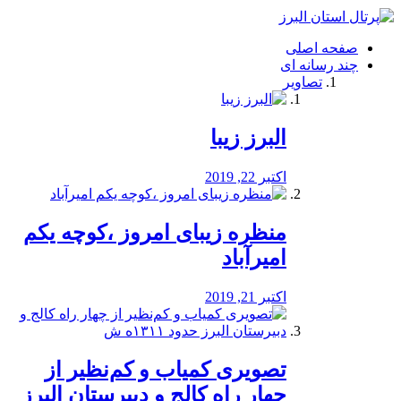
فصد
خون
صفحه اصلی
شرق
چند رسانه ای
تهران
تصاویر
خشکشویی
تصفیه
آب
البرز زیبا
طراحی
سایت
و
اکتبر 22, 2019
سئو
vip
منظره‌‌ زیبای امروز ،کوچه یکم
امیرآباد
اکتبر 21, 2019
️تصویری کمیاب و کم‌نظیر از
چهار راه كالج و دبيرستان البرز