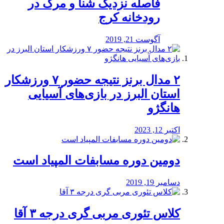
️فاصله نزدیک شنا و مرگ در
رودخانه کرج
آگوست 21, 2019
۲ مدال برنز نتیجه حضور ۷ ورزشکار
استان البرز در بازی‌های آسیایی
هانگژو
اکتبر 12, 2023
دومین دوره مسابفات المپیاد است
دسامبر 19, 2019
کلاس تئوری مربی گری درجه ۳ آقا