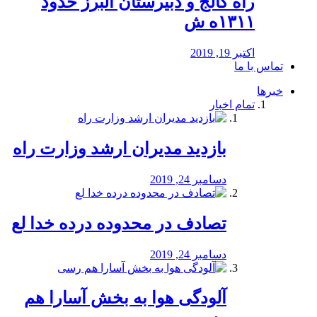
راه كالج و دبيرستان البرز حدود
۱۳۱۱ه ش
اکتبر 19, 2019
تماس با ما
خبرها
تمام اخبار
بازدید مدیران ارشد وزارت راه
دسامبر 24, 2019
تصادف در محدوده درده خدا لع
دسامبر 24, 2019
آلودگی هوا به بخش آسارا هم