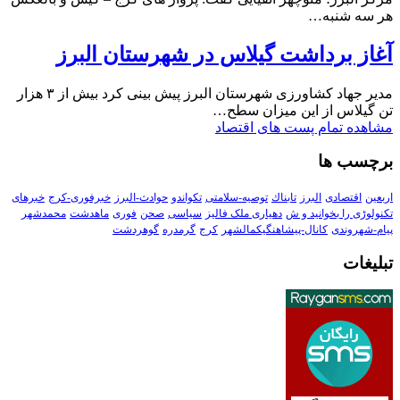
هر سه شنبه…
آغاز برداشت گیلاس در شهرستان البرز
مدیر جهاد کشاورزی شهرستان البرز پیش بینی کرد بیش از ۳ هزار
تن گیلاس از این میزان سطح…
مشاهده تمام پست های اقتصاد
برچسب ها
اربعین
اقتصادی
البرز
تابناك
توصیه-سلامتی
تکواندو
حوادث-البرز
خبرفوری-کرج
خبرهای
تکنولوڑی را بخوانید و ش
دهیاری ملک فالیز
سیاسی
صحن
فوری
ماهدشت
محمدشهر
پیام-شهروندی
کانال-پیشاهنگیکمالشهر
کرج
گرمدره
گوهردشت
تبلیغات