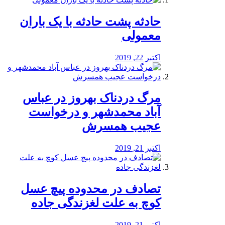
️حادثه پشت حادثه با یک باران
معمولی
اکتبر 22, 2019
مرگ دردناک بهروز در عباس
آباد محمدشهر و درخواست
عجیب همسرش
اکتبر 21, 2019
تصادف در محدوده پیچ عسل
کوچ به علت لغزندگی جاده
اکتبر 21, 2019