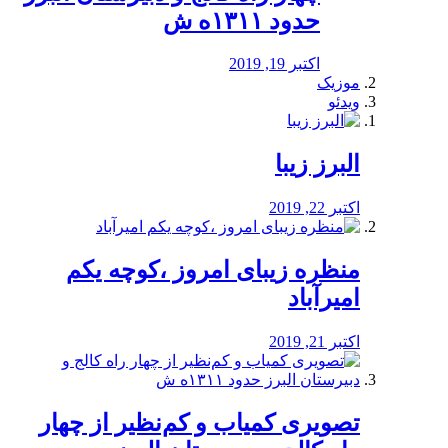
حدود ۱۳۱۱ه ش
اکتبر 19, 2019
موزیک
ویدئو
البرز زیبا
اکتبر 22, 2019
منظره‌‌ زیبای امروز ،کوچه یکم
امیرآباد
اکتبر 21, 2019
️تصویری کمیاب و کم‌نظیر از چهار