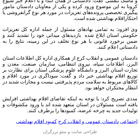
و ماسک تنفسی گفت: دادستانی از همان ابتدا و با اعلام خبر شیوع
کرونا به این موضوع ورود کرده و یکی از معاونان دادستان مامور
پیگیری تخصصی پرونده‌های تعزیزات در مورد هر نوع گرانفروشی یا
احتکاراقلام بهداشتی شده است.
وی افزود: به تمامی نهادهای مسئول از جمله اداره کل تعزیزات
حکومتی استان ابلاغ شده بازدیدهای میدانی خود را تشدید کنند و
ضمن برخورد قانونی با هر نوع تخلف در این زمینه، نتایج را به
دادستانی اعلام کنند.
دادستان عمومی و انقلاب کرج از همکاری اداره کل اطلاعات استان
البرز، اطلاعات سپاه، نیروی انتظامی، سازمان صنعت، معدن و
تجارت استان البرز و دانشگاه علوم پزشکی استان برای نظارت بر
توزیع اقلام بهداشتی خبر داد و گفت: سوداگری در مورد اقلام و
کالاهای مربوط به سلامت مردم پذیرفتنی نیست و مجازات شدید در
انتظار محتکران خواهد بود.
مددی تصریح کرد: با توجه به اینکه تقاضای اقلام بهداشتی افزایش
یافته است مسئولان در استان متعهد شده اند با ورود مکشوفات و
تولیدات جدید به چرخه عرضه، کمبودها را برطرف کنند.
اجتماعی
دادستان عمومی و انقلاب کرج
کمبود اقلام بهداشتی