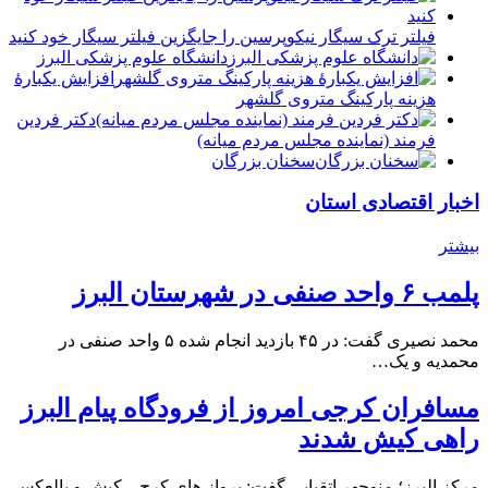
فیلتر ترک سیگار نیکوپرسین را جایگزین فیلتر سیگار خود کنید
دانشگاه علوم پزشکی البرز
افزایش یکبارۀ
هزینه پارکینگ متروی گلشهر
دكتر فردين
فرمند (نماينده مجلس مردم میانه)
سخنان بزرگان
اخبار اقتصادی استان
بیشتر
پلمب ۶ واحد صنفی در شهرستان البرز
محمد نصیری گفت: در ۴۵ بازدید انجام شده ۵ واحد صنفی در
محمدیه و یک…
مسافران کرجی امروز از فرودگاه پیام البرز
راهی کیش شدند
مرکز البرز؛ منوچهر اتقیایی گفت: پرواز های کرج – کیش و بالعکس