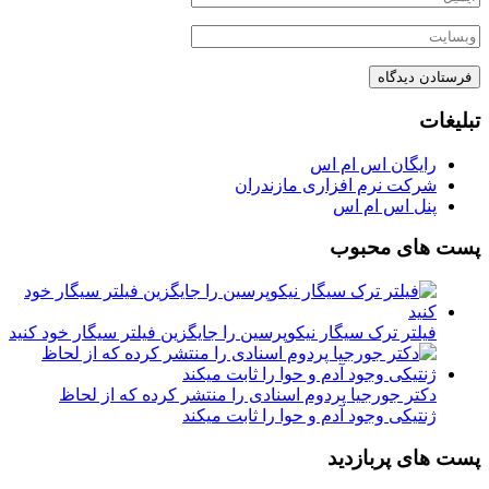
تبلیغات
رایگان اس ام اس
شرکت نرم افزاری مازندران
پنل اس ام اس
پست های محبوب
فیلتر ترک سیگار نیکوپرسین را جایگزین فیلتر سیگار خود کنید
دکتر جورجیا پردوم اسنادی را منتشر کرده که از لحاظ
ژنتیکی وجود آدم و حوا را ثابت میکند
پست های پربازدید