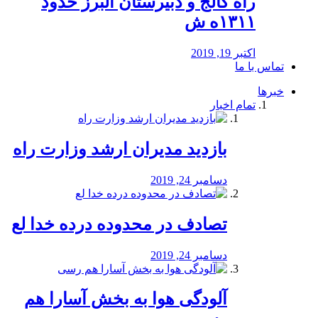
راه كالج و دبيرستان البرز حدود
۱۳۱۱ه ش
اکتبر 19, 2019
تماس با ما
خبرها
تمام اخبار
بازدید مدیران ارشد وزارت راه
دسامبر 24, 2019
تصادف در محدوده درده خدا لع
دسامبر 24, 2019
آلودگی هوا به بخش آسارا هم