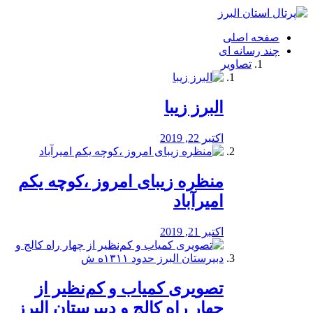
فصد
خون
صفحه اصلی
شرق
چند رسانه ای
تهران
تصاویر
خشکشویی
تصفیه
آب
البرز زیبا
طراحی
سایت
و
اکتبر 22, 2019
سئو
vip
منظره‌‌ زیبای امروز ،کوچه یکم
امیرآباد
اکتبر 21, 2019
️تصویری کمیاب و کم‌نظیر از
چهار راه كالج و دبيرستان البرز