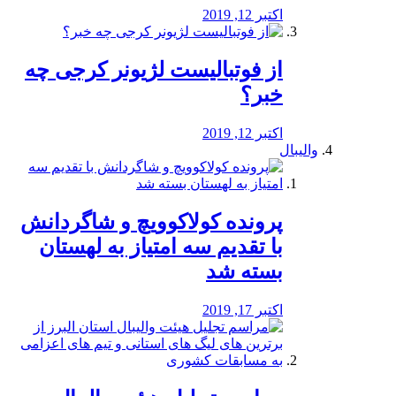
اکتبر 12, 2019
از فوتبالیست لژیونر کرجی چه
خبر؟
اکتبر 12, 2019
والیبال
پرونده کولاکوویچ و شاگردانش
با تقدیم سه امتیاز به لهستان
بسته شد
اکتبر 17, 2019