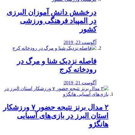
درخشش دانش آموزان البرزی
در المپیاد فرهنگی ورزشی
کشور
آگوست 23, 2019
️فاصله نزدیک شنا و مرگ در
رودخانه کرج
آگوست 21, 2019
۲ مدال برنز نتیجه حضور ۷ ورزشکار
استان البرز در بازی‌های آسیایی
هانگژو