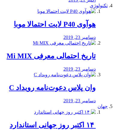
تکنولوژی
هوآوی P40 لایت احتمالا موبا
دسامبر 23, 2019
تاریخ احتمالی معرفی Mi MIX
دسامبر 23, 2019
وان پلاس دعوت‌نامه رویداد C
دسامبر 23, 2019
جهان
‏ ۱۴ اکتبر روز جهانی استاندارد