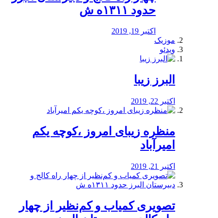
حدود ۱۳۱۱ه ش
اکتبر 19, 2019
موزیک
ویدئو
البرز زیبا
اکتبر 22, 2019
منظره‌‌ زیبای امروز ،کوچه یکم
امیرآباد
اکتبر 21, 2019
️تصویری کمیاب و کم‌نظیر از چهار