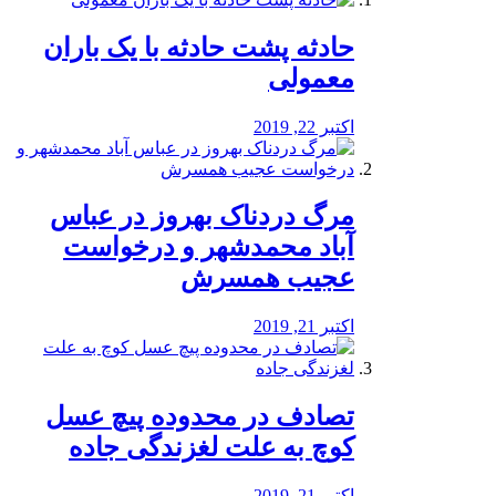
️حادثه پشت حادثه با یک باران
معمولی
اکتبر 22, 2019
مرگ دردناک بهروز در عباس
آباد محمدشهر و درخواست
عجیب همسرش
اکتبر 21, 2019
تصادف در محدوده پیچ عسل
کوچ به علت لغزندگی جاده
اکتبر 21, 2019