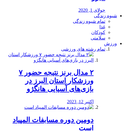
جولای 1, 2020
شیوه زندگی
تمام شیوه زندگی
غذا
کودکان
سلامتی
ورزش
تمام رشته های ورزشی
۲ مدال برنز نتیجه حضور ۷
ورزشکار استان البرز در
بازی‌های آسیایی هانگژو
اکتبر 12, 2023
دومین دوره مسابفات المپیاد
است