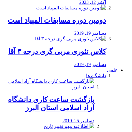
اکتبر 12, 2023
دومین دوره مسابفات المپیاد است
دسامبر 19, 2019
کلاس تئوری مربی گری درجه ۳ آقا
دسامبر 19, 2019
علمی
دانشگاه ها
بازگشت ساعت کاری دانشگاه
آزاد اسلامی استان البرز
دسامبر 25, 2019