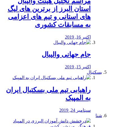
مراسم تجلیل هیئت والیبال
استان البرز از برترین های لیگ
های استانی و تیم های اعزامی
به مسابقات کشوری
اکتبر 16, 2019
جام جهانی والیبال
اکتبر 15, 2019
بسکتبال
راهیابی تیم ملی بسکتبال ایران
به المپیک
سپتامبر 24, 2019
شنا