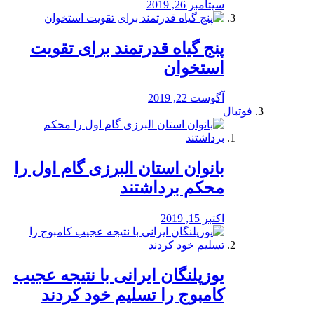
سپتامبر 26, 2019
پنج گیاه قدرتمند برای تقویت
استخوان
آگوست 22, 2019
فوتبال
بانوان استان البرزی گام اول را
محكم برداشتند
اکتبر 15, 2019
یوزپلنگان ایرانی با نتیجه عجیب
کامبوج را تسلیم خود کردند