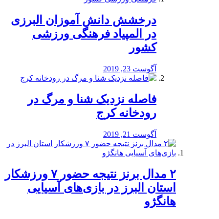
درخشش دانش آموزان البرزی
در المپیاد فرهنگی ورزشی
کشور
آگوست 23, 2019
️فاصله نزدیک شنا و مرگ در
رودخانه کرج
آگوست 21, 2019
۲ مدال برنز نتیجه حضور ۷ ورزشکار
استان البرز در بازی‌های آسیایی
هانگژو