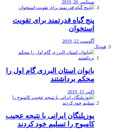
سپتامبر 26, 2019
پنج گیاه قدرتمند برای تقویت
استخوان
آگوست 22, 2019
فوتبال
بانوان استان البرزی گام اول را
محكم برداشتند
اکتبر 15, 2019
یوزپلنگان ایرانی با نتیجه عجیب
کامبوج را تسلیم خود کردند