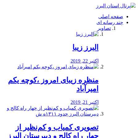
فصد
خون
صفحه اصلی
شرق
چند رسانه ای
تهران
تصاویر
خشکشویی
تصفیه
آب
البرز زیبا
طراحی
سایت
و
اکتبر 22, 2019
سئو
vip
منظره‌‌ زیبای امروز ،کوچه یکم
امیرآباد
اکتبر 21, 2019
️تصویری کمیاب و کم‌نظیر از
چهار راه كالج و دبيرستان البرز