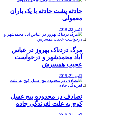
️حادثه پشت حادثه با یک باران
معمولی
اکتبر 22, 2019
مرگ دردناک بهروز در عباس
آباد محمدشهر و درخواست
عجیب همسرش
اکتبر 21, 2019
تصادف در محدوده پیچ عسل
کوچ به علت لغزندگی جاده
اکتبر 21, 2019