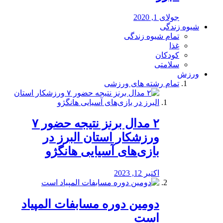
جولای 1, 2020
شیوه زندگی
تمام شیوه زندگی
غذا
کودکان
سلامتی
ورزش
تمام رشته های ورزشی
۲ مدال برنز نتیجه حضور ۷
ورزشکار استان البرز در
بازی‌های آسیایی هانگژو
اکتبر 12, 2023
دومین دوره مسابفات المپیاد
است