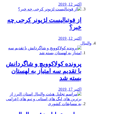
اکتبر 12, 2019
از فوتبالیست لژیونر کرجی چه
خبر؟
اکتبر 12, 2019
والیبال
پرونده کولاکوویچ و شاگردانش
با تقدیم سه امتیاز به لهستان
بسته شد
اکتبر 17, 2019