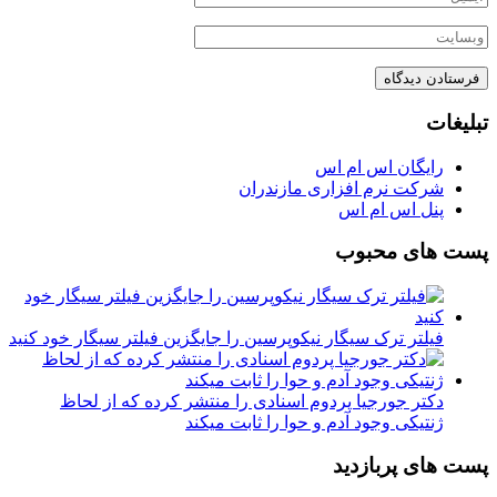
تبلیغات
رایگان اس ام اس
شرکت نرم افزاری مازندران
پنل اس ام اس
پست های محبوب
فیلتر ترک سیگار نیکوپرسین را جایگزین فیلتر سیگار خود کنید
دکتر جورجیا پردوم اسنادی را منتشر کرده که از لحاظ
ژنتیکی وجود آدم و حوا را ثابت میکند
پست های پربازدید