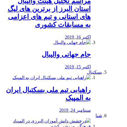
مراسم تجلیل هیئت والیبال
استان البرز از برترین های لیگ
های استانی و تیم های اعزامی
به مسابقات کشوری
اکتبر 16, 2019
جام جهانی والیبال
اکتبر 15, 2019
بسکتبال
راهیابی تیم ملی بسکتبال ایران
به المپیک
سپتامبر 24, 2019
شنا