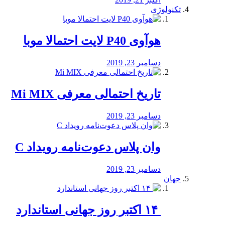
تکنولوژی
هوآوی P40 لایت احتمالا موبا
دسامبر 23, 2019
تاریخ احتمالی معرفی Mi MIX
دسامبر 23, 2019
وان پلاس دعوت‌نامه رویداد C
دسامبر 23, 2019
جهان
‏ ۱۴ اکتبر روز جهانی استاندارد