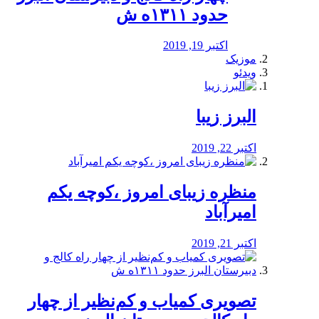
حدود ۱۳۱۱ه ش
اکتبر 19, 2019
موزیک
ویدئو
البرز زیبا
اکتبر 22, 2019
منظره‌‌ زیبای امروز ،کوچه یکم
امیرآباد
اکتبر 21, 2019
️تصویری کمیاب و کم‌نظیر از چهار