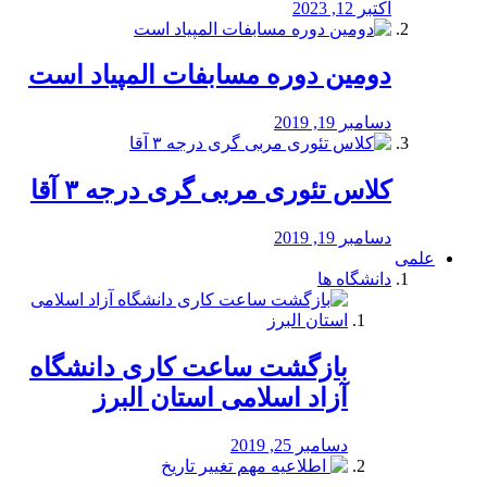
اکتبر 12, 2023
دومین دوره مسابفات المپیاد است
دسامبر 19, 2019
کلاس تئوری مربی گری درجه ۳ آقا
دسامبر 19, 2019
علمی
دانشگاه ها
بازگشت ساعت کاری دانشگاه
آزاد اسلامی استان البرز
دسامبر 25, 2019