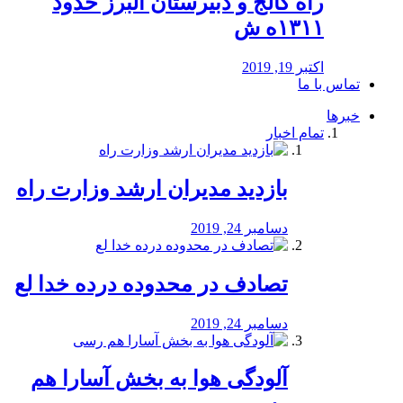
راه كالج و دبيرستان البرز حدود
۱۳۱۱ه ش
اکتبر 19, 2019
تماس با ما
خبرها
تمام اخبار
بازدید مدیران ارشد وزارت راه
دسامبر 24, 2019
تصادف در محدوده درده خدا لع
دسامبر 24, 2019
آلودگی هوا به بخش آسارا هم