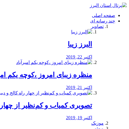
فصد
خون
صفحه اصلی
شرق
چند رسانه ای
تهران
تصاویر
خشکشویی
تصفیه
آب
البرز زیبا
طراحی
سایت
و
اکتبر 22, 2019
سئو
vip
منظره‌‌ زیبای امروز ،کوچه یکم امی
اکتبر 21, 2019
️تصویری کمیاب و کم‌نظیر از چهار راه 
اکتبر 19, 2019
موزیک
ویدئو