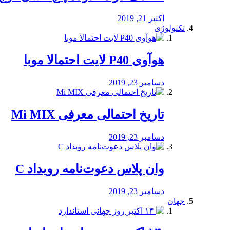
اکتبر 21, 2019
تکنولوژی
هوآوی P40 لایت احتمالا موبا
دسامبر 23, 2019
تاریخ احتمالی معرفی Mi MIX
دسامبر 23, 2019
وان پلاس دعوت‌نامه رویداد C
دسامبر 23, 2019
جهان