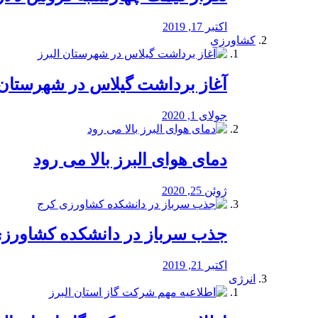
اکتبر 17, 2019
کشاورزی
آغاز برداشت گیلاس در شهرستان 
جولای 1, 2020
دمای هوای البرز بالا می رود
ژوئن 25, 2020
جذب سرباز در دانشکده کشاورز
اکتبر 21, 2019
انرژی