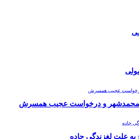
سی
مولی
اد محمدشهر و درخواست عجیب همسرش
به علت لغزندگی جاده