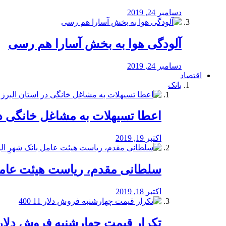
دسامبر 24, 2019
آلودگی هوا به بخش آسارا هم رسی
دسامبر 24, 2019
اقتصاد
بانک
️اعطا تسیهلات به مشاغل خانگی در
اکتبر 19, 2019
سلطانی مقدم، ریاست هیئت عامل 
اکتبر 18, 2019
تکرار قیمت چهارشنبه فروش دلار 11 00