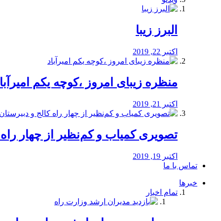
البرز زیبا
اکتبر 22, 2019
منظره‌‌ زیبای امروز ،کوچه یکم امیرآبا
اکتبر 21, 2019
️تصویری کمیاب و کم‌نظیر از چهار راه كالج
اکتبر 19, 2019
تماس با ما
خبرها
تمام اخبار