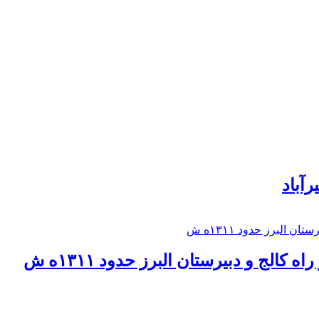
رآباد
كالج و دبيرستان البرز حدود ۱۳۱۱ه ش