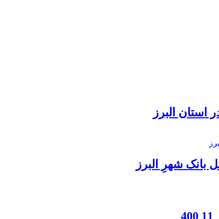
 استان البرز
بانک شهرِ البرز
4