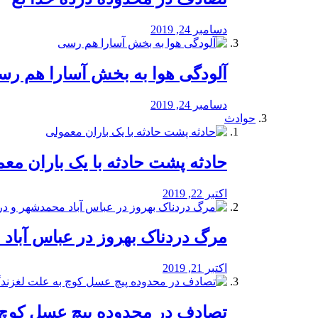
دسامبر 24, 2019
آلودگی هوا به بخش آسارا هم ر
دسامبر 24, 2019
حوادث
️حادثه پشت حادثه با یک باران مع
اکتبر 22, 2019
مرگ دردناک بهروز در عباس آب
اکتبر 21, 2019
تصادف در محدوده پیچ عسل کوچ 