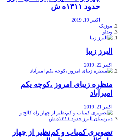
حدود ۱۳۱۱ه ش
اکتبر 19, 2019
موزیک
ویدئو
البرز زیبا
اکتبر 22, 2019
منظره‌‌ زیبای امروز ،کوچه یکم
امیرآباد
اکتبر 21, 2019
️تصویری کمیاب و کم‌نظیر از چهار