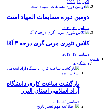
اکتبر 12, 2023
دومین دوره مسابفات المپیاد است
دسامبر 19, 2019
کلاس تئوری مربی گری درجه ۳ آقا
دسامبر 19, 2019
علمی
دانشگاه ها
بازگشت ساعت کاری دانشگاه
آزاد اسلامی استان البرز
دسامبر 25, 2019