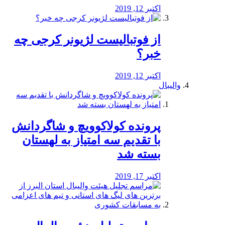
اکتبر 12, 2019
از فوتبالیست لژیونر کرجی چه
خبر؟
اکتبر 12, 2019
والیبال
پرونده کولاکوویچ و شاگردانش
با تقدیم سه امتیاز به لهستان
بسته شد
اکتبر 17, 2019