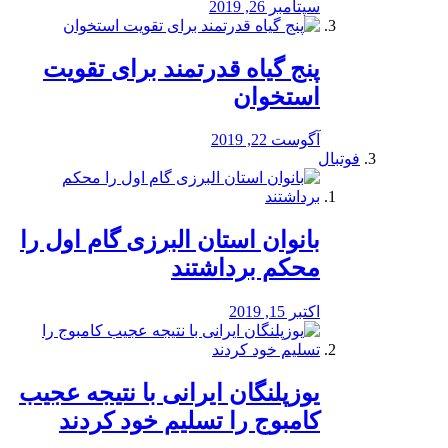
سپتامبر 26, 2019
پنج گیاه قدرتمند برای تقویت
استخوان
آگوست 22, 2019
فوتبال
بانوان استان البرزی گام اول را
محكم برداشتند
اکتبر 15, 2019
یوزپلنگان ایرانی با نتیجه عجیب
کامبوج را تسلیم خود کردند