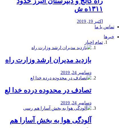
راه كالج و دبيرستان البرز حدود
۱۳۱۱ه ش
اکتبر 19, 2019
تماس با ما
خبرها
تمام اخبار
بازدید مدیران ارشد وزارت راه
دسامبر 24, 2019
تصادف در محدوده درده خدا لع
دسامبر 24, 2019
آلودگی هوا به بخش آسارا هم