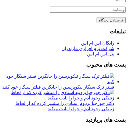
تبلیغات
رایگان اس ام اس
شرکت نرم افزاری مازندران
پنل اس ام اس
پست های محبوب
فیلتر ترک سیگار نیکوپرسین را جایگزین فیلتر سیگار خود کنید
دکتر جورجیا پردوم اسنادی را منتشر کرده که از لحاظ
ژنتیکی وجود آدم و حوا را ثابت میکند
پست های پربازدید