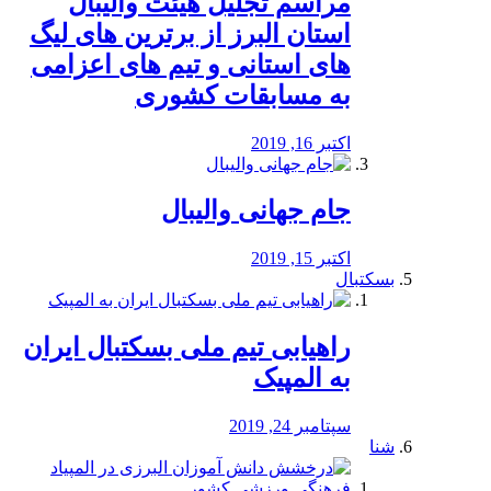
مراسم تجلیل هیئت والیبال
استان البرز از برترین های لیگ
های استانی و تیم های اعزامی
به مسابقات کشوری
اکتبر 16, 2019
جام جهانی والیبال
اکتبر 15, 2019
بسکتبال
راهیابی تیم ملی بسکتبال ایران
به المپیک
سپتامبر 24, 2019
شنا