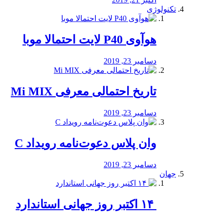
تکنولوژی
هوآوی P40 لایت احتمالا موبا
دسامبر 23, 2019
تاریخ احتمالی معرفی Mi MIX
دسامبر 23, 2019
وان پلاس دعوت‌نامه رویداد C
دسامبر 23, 2019
جهان
‏ ۱۴ اکتبر روز جهانی استاندارد