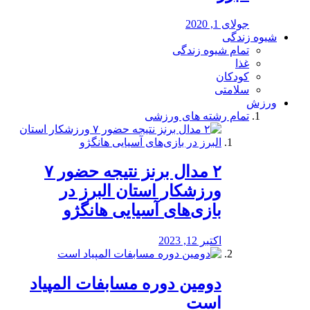
جولای 1, 2020
شیوه زندگی
تمام شیوه زندگی
غذا
کودکان
سلامتی
ورزش
تمام رشته های ورزشی
۲ مدال برنز نتیجه حضور ۷
ورزشکار استان البرز در
بازی‌های آسیایی هانگژو
اکتبر 12, 2023
دومین دوره مسابفات المپیاد
است