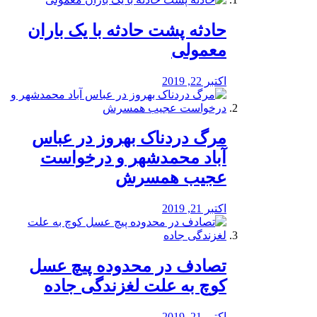
️حادثه پشت حادثه با یک باران
معمولی
اکتبر 22, 2019
مرگ دردناک بهروز در عباس
آباد محمدشهر و درخواست
عجیب همسرش
اکتبر 21, 2019
تصادف در محدوده پیچ عسل
کوچ به علت لغزندگی جاده
اکتبر 21, 2019