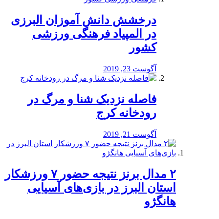
درخشش دانش آموزان البرزی
در المپیاد فرهنگی ورزشی
کشور
آگوست 23, 2019
️فاصله نزدیک شنا و مرگ در
رودخانه کرج
آگوست 21, 2019
۲ مدال برنز نتیجه حضور ۷ ورزشکار
استان البرز در بازی‌های آسیایی
هانگژو