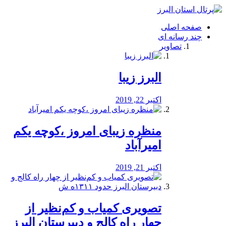
فصد
خون
صفحه اصلی
شرق
چند رسانه ای
تهران
تصاویر
خشکشویی
تصفیه
آب
البرز زیبا
طراحی
سایت
و
اکتبر 22, 2019
سئو
vip
منظره‌‌ زیبای امروز ،کوچه یکم
امیرآباد
اکتبر 21, 2019
️تصویری کمیاب و کم‌نظیر از
چهار راه كالج و دبيرستان البرز