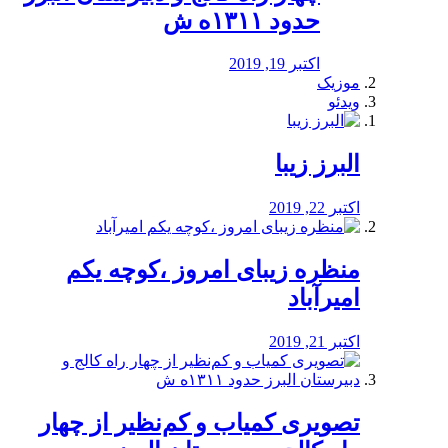
حدود ۱۳۱۱ه ش
اکتبر 19, 2019
موزیک
ویدئو
البرز زیبا
اکتبر 22, 2019
منظره‌‌ زیبای امروز ،کوچه یکم
امیرآباد
اکتبر 21, 2019
️تصویری کمیاب و کم‌نظیر از چهار