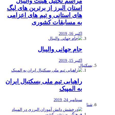
مراسم تجلیل هیئت والیبال
استان البرز از برترین های لیگ
های استانی و تیم های اعزامی
به مسابقات کشوری
اکتبر 16, 2019
جام جهانی والیبال
اکتبر 15, 2019
بسکتبال
راهیابی تیم ملی بسکتبال ایران
به المپیک
سپتامبر 24, 2019
شنا