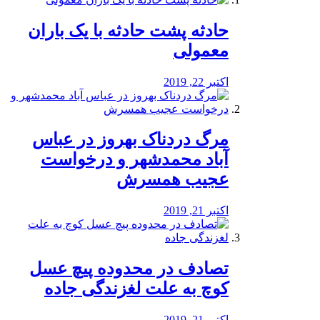
️حادثه پشت حادثه با یک باران
معمولی
اکتبر 22, 2019
مرگ دردناک بهروز در عباس
آباد محمدشهر و درخواست
عجیب همسرش
اکتبر 21, 2019
تصادف در محدوده پیچ عسل
کوچ به علت لغزندگی جاده
اکتبر 21, 2019