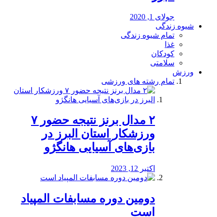
جولای 1, 2020
شیوه زندگی
تمام شیوه زندگی
غذا
کودکان
سلامتی
ورزش
تمام رشته های ورزشی
۲ مدال برنز نتیجه حضور ۷
ورزشکار استان البرز در
بازی‌های آسیایی هانگژو
اکتبر 12, 2023
دومین دوره مسابفات المپیاد
است