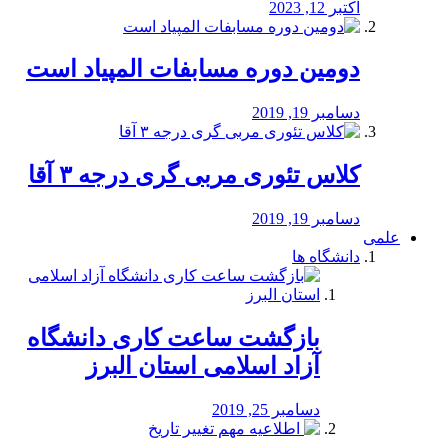
اکتبر 12, 2023
دومین دوره مسابفات المپیاد است
دسامبر 19, 2019
کلاس تئوری مربی گری درجه ۳ آقا
دسامبر 19, 2019
علمی
دانشگاه ها
بازگشت ساعت کاری دانشگاه
آزاد اسلامی استان البرز
دسامبر 25, 2019