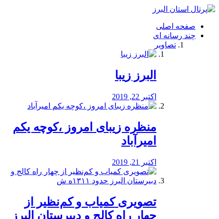
فصد
خون
صفحه اصلی
شرق
چند رسانه ای
تهران
تصاویر
خشکشویی
تصفیه
آب
البرز زیبا
طراحی
سایت
و
اکتبر 22, 2019
سئو
vip
منظره‌‌ زیبای امروز ،کوچه یکم
امیرآباد
اکتبر 21, 2019
️تصویری کمیاب و کم‌نظیر از
چهار راه كالج و دبيرستان البرز