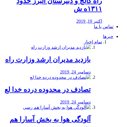
راه كالج و دبيرستان البرز حدود
۱۳۱۱ه ش
اکتبر 19, 2019
تماس با ما
خبرها
تمام اخبار
بازدید مدیران ارشد وزارت راه
دسامبر 24, 2019
تصادف در محدوده درده خدا لع
دسامبر 24, 2019
آلودگی هوا به بخش آسارا هم