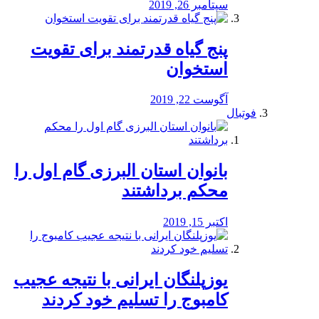
سپتامبر 26, 2019
پنج گیاه قدرتمند برای تقویت
استخوان
آگوست 22, 2019
فوتبال
بانوان استان البرزی گام اول را
محكم برداشتند
اکتبر 15, 2019
یوزپلنگان ایرانی با نتیجه عجیب
کامبوج را تسلیم خود کردند