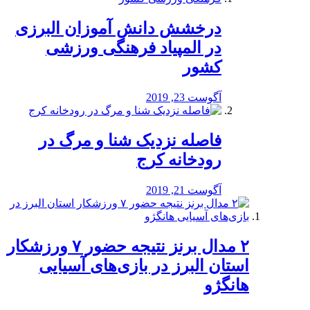
درخشش دانش آموزان البرزی
در المپیاد فرهنگی ورزشی
کشور
آگوست 23, 2019
️فاصله نزدیک شنا و مرگ در
رودخانه کرج
آگوست 21, 2019
۲ مدال برنز نتیجه حضور ۷ ورزشکار
استان البرز در بازی‌های آسیایی
هانگژو