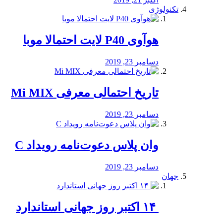
تکنولوژی
هوآوی P40 لایت احتمالا موبا
دسامبر 23, 2019
تاریخ احتمالی معرفی Mi MIX
دسامبر 23, 2019
وان پلاس دعوت‌نامه رویداد C
دسامبر 23, 2019
جهان
‏ ۱۴ اکتبر روز جهانی استاندارد