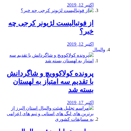
اکتبر 12, 2019
از فوتبالیست لژیونر کرجی چه
خبر؟
اکتبر 12, 2019
والیبال
پرونده کولاکوویچ و شاگردانش
با تقدیم سه امتیاز به لهستان
بسته شد
اکتبر 17, 2019