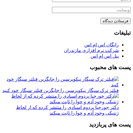
تبلیغات
رایگان اس ام اس
شرکت نرم افزاری مازندران
پنل اس ام اس
پست های محبوب
فیلتر ترک سیگار نیکوپرسین را جایگزین فیلتر سیگار خود کنید
دکتر جورجیا پردوم اسنادی را منتشر کرده که از لحاظ
ژنتیکی وجود آدم و حوا را ثابت میکند
پست های پربازدید