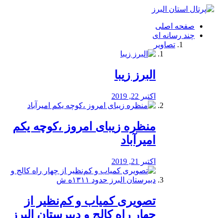
فصد
خون
صفحه اصلی
شرق
چند رسانه ای
تهران
تصاویر
خشکشویی
تصفیه
آب
البرز زیبا
طراحی
سایت
و
اکتبر 22, 2019
سئو
vip
منظره‌‌ زیبای امروز ،کوچه یکم
امیرآباد
اکتبر 21, 2019
️تصویری کمیاب و کم‌نظیر از
چهار راه كالج و دبيرستان البرز