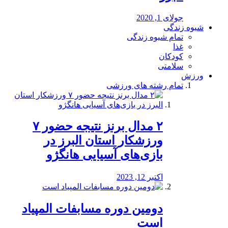
جولای 1, 2020
شیوه زندگی
تمام شیوه زندگی
غذا
کودکان
سلامتی
ورزش
تمام رشته های ورزشی
۲ مدال برنز نتیجه حضور ۷
ورزشکار استان البرز در
بازی‌های آسیایی هانگژو
اکتبر 12, 2023
دومین دوره مسابفات المپیاد
است