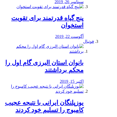
سپتامبر 26, 2019
پنج گیاه قدرتمند برای تقویت
استخوان
آگوست 22, 2019
فوتبال
بانوان استان البرزی گام اول را
محكم برداشتند
اکتبر 15, 2019
یوزپلنگان ایرانی با نتیجه عجیب
کامبوج را تسلیم خود کردند