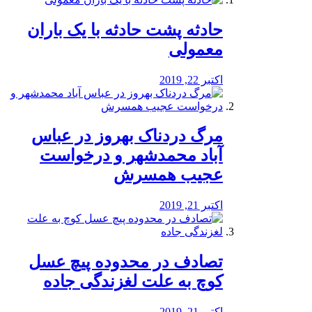
️حادثه پشت حادثه با یک باران
معمولی
اکتبر 22, 2019
مرگ دردناک بهروز در عباس
آباد محمدشهر و درخواست
عجیب همسرش
اکتبر 21, 2019
تصادف در محدوده پیچ عسل
کوچ به علت لغزندگی جاده
اکتبر 21, 2019