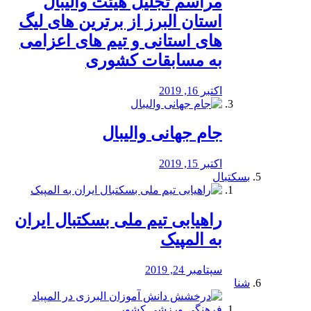
مراسم تجلیل هیئت والیبال
استان البرز از برترین های لیگ
های استانی و تیم های اعزامی
به مسابقات کشوری
اکتبر 16, 2019
جام جهانی والیبال
اکتبر 15, 2019
بسکتبال
راهیابی تیم ملی بسکتبال ایران
به المپیک
سپتامبر 24, 2019
شنا