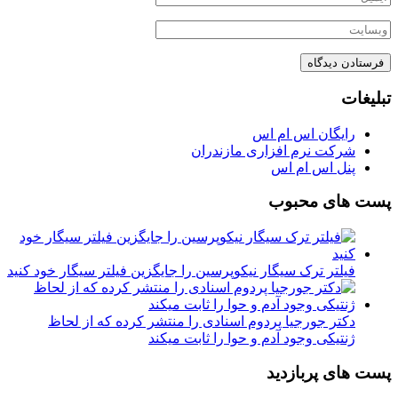
تبلیغات
رایگان اس ام اس
شرکت نرم افزاری مازندران
پنل اس ام اس
پست های محبوب
فیلتر ترک سیگار نیکوپرسین را جایگزین فیلتر سیگار خود کنید
دکتر جورجیا پردوم اسنادی را منتشر کرده که از لحاظ
ژنتیکی وجود آدم و حوا را ثابت میکند
پست های پربازدید