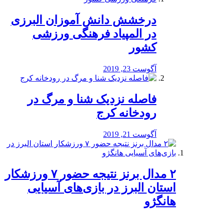
درخشش دانش آموزان البرزی
در المپیاد فرهنگی ورزشی
کشور
آگوست 23, 2019
️فاصله نزدیک شنا و مرگ در
رودخانه کرج
آگوست 21, 2019
۲ مدال برنز نتیجه حضور ۷ ورزشکار
استان البرز در بازی‌های آسیایی
هانگژو