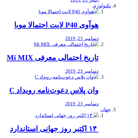
تکنولوژی
هوآوی P40 لایت احتمالا موبا
دسامبر 23, 2019
تاریخ احتمالی معرفی Mi MIX
دسامبر 23, 2019
وان پلاس دعوت‌نامه رویداد C
دسامبر 23, 2019
جهان
‏ ۱۴ اکتبر روز جهانی استاندارد