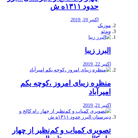
حدود ۱۳۱۱ه ش
اکتبر 19, 2019
موزیک
ویدئو
البرز زیبا
اکتبر 22, 2019
منظره‌‌ زیبای امروز ،کوچه یکم
امیرآباد
اکتبر 21, 2019
️تصویری کمیاب و کم‌نظیر از چهار