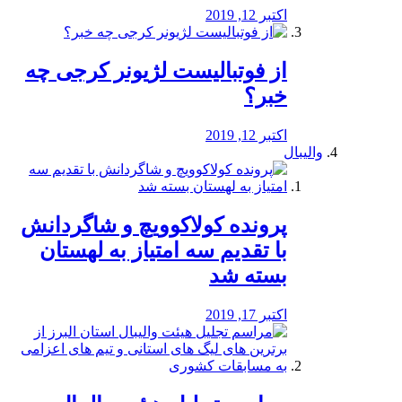
اکتبر 12, 2019
از فوتبالیست لژیونر کرجی چه
خبر؟
اکتبر 12, 2019
والیبال
پرونده کولاکوویچ و شاگردانش
با تقدیم سه امتیاز به لهستان
بسته شد
اکتبر 17, 2019