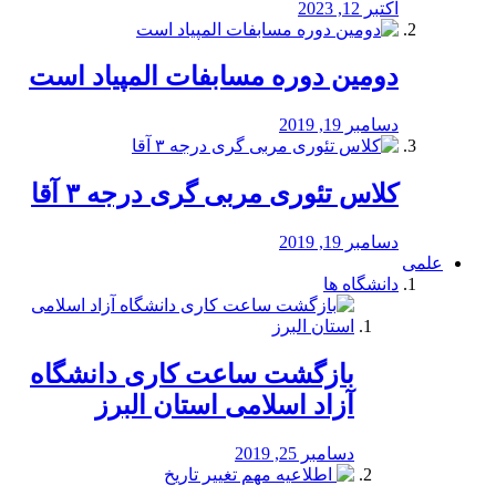
اکتبر 12, 2023
دومین دوره مسابفات المپیاد است
دسامبر 19, 2019
کلاس تئوری مربی گری درجه ۳ آقا
دسامبر 19, 2019
علمی
دانشگاه ها
بازگشت ساعت کاری دانشگاه
آزاد اسلامی استان البرز
دسامبر 25, 2019