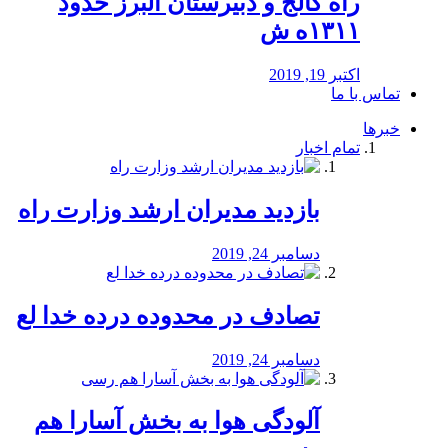
راه كالج و دبيرستان البرز حدود
۱۳۱۱ه ش
اکتبر 19, 2019
تماس با ما
خبرها
تمام اخبار
بازدید مدیران ارشد وزارت راه
دسامبر 24, 2019
تصادف در محدوده درده خدا لع
دسامبر 24, 2019
آلودگی هوا به بخش آسارا هم