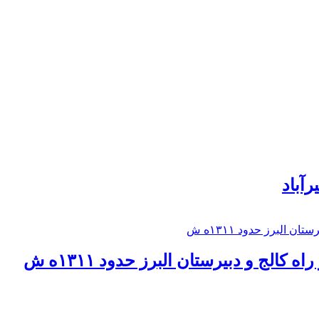
رآباد
كالج و دبيرستان البرز حدود ۱۳۱۱ه ش