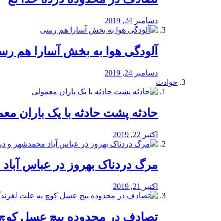
دسامبر 24, 2019
آلودگی هوا به بخش آسارا هم ر
دسامبر 24, 2019
حوادث
️حادثه پشت حادثه با یک باران مع
اکتبر 22, 2019
مرگ دردناک بهروز در عباس آب
اکتبر 21, 2019
تصادف در محدوده پیچ عسل کوچ 