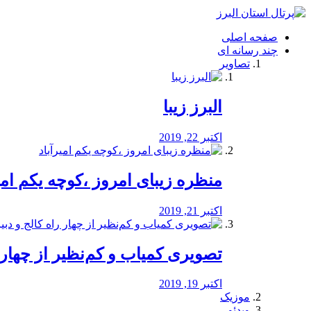
فصد
خون
صفحه اصلی
شرق
چند رسانه ای
تهران
تصاویر
خشکشویی
تصفیه
آب
البرز زیبا
طراحی
سایت
و
اکتبر 22, 2019
سئو
vip
منظره‌‌ زیبای امروز ،کوچه یکم امی
اکتبر 21, 2019
️تصویری کمیاب و کم‌نظیر از چهار راه 
اکتبر 19, 2019
موزیک
ویدئو