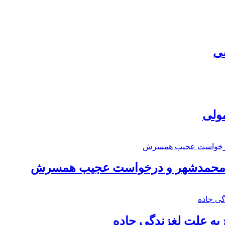
سی
مولی
اد محمدشهر و درخواست عجیب همسرش
به علت لغزندگی جاده