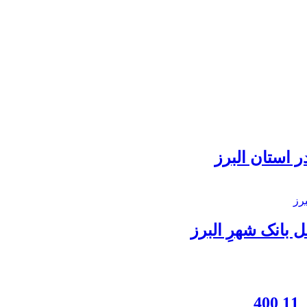
 استان البرز
بانک شهرِ البرز
4