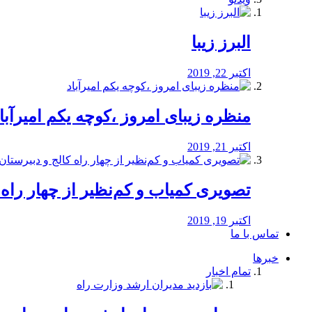
البرز زیبا
اکتبر 22, 2019
منظره‌‌ زیبای امروز ،کوچه یکم امیرآبا
اکتبر 21, 2019
️تصویری کمیاب و کم‌نظیر از چهار راه كالج
اکتبر 19, 2019
تماس با ما
خبرها
تمام اخبار