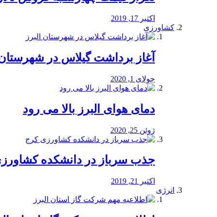
اکتبر 17, 2019
کشاورزی
آغاز برداشت گیلاس در شهرستان 
جولای 1, 2020
دمای هوای البرز بالا می رود
ژوئن 25, 2020
جذب سرباز در دانشکده کشاورز
اکتبر 21, 2019
انرژی