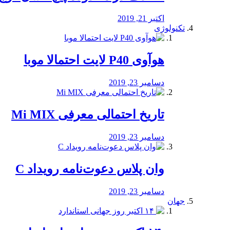
اکتبر 21, 2019
تکنولوژی
هوآوی P40 لایت احتمالا موبا
دسامبر 23, 2019
تاریخ احتمالی معرفی Mi MIX
دسامبر 23, 2019
وان پلاس دعوت‌نامه رویداد C
دسامبر 23, 2019
جهان