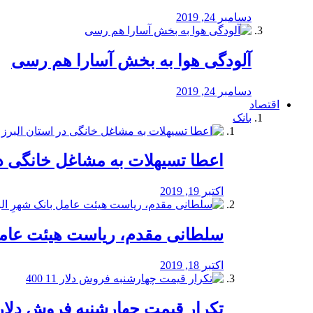
دسامبر 24, 2019
آلودگی هوا به بخش آسارا هم رسی
دسامبر 24, 2019
اقتصاد
بانک
️اعطا تسیهلات به مشاغل خانگی در
اکتبر 19, 2019
سلطانی مقدم، ریاست هیئت عامل 
اکتبر 18, 2019
تکرار قیمت چهارشنبه فروش دلار 11 00