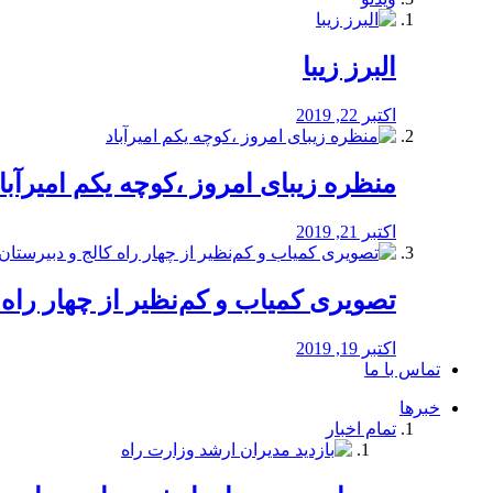
البرز زیبا
اکتبر 22, 2019
منظره‌‌ زیبای امروز ،کوچه یکم امیرآبا
اکتبر 21, 2019
️تصویری کمیاب و کم‌نظیر از چهار راه كالج
اکتبر 19, 2019
تماس با ما
خبرها
تمام اخبار