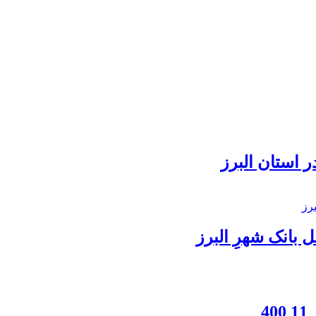
 استان البرز
بانک شهرِ البرز
4