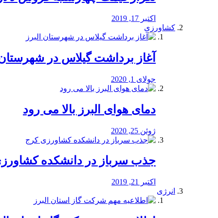
اکتبر 17, 2019
کشاورزی
آغاز برداشت گیلاس در شهرستان 
جولای 1, 2020
دمای هوای البرز بالا می رود
ژوئن 25, 2020
جذب سرباز در دانشکده کشاورز
اکتبر 21, 2019
انرژی