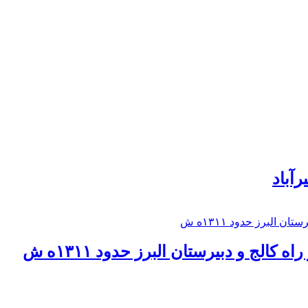
رآباد
كالج و دبيرستان البرز حدود ۱۳۱۱ه ش