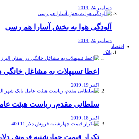
دسامبر 24, 2019
آلودگی هوا به بخش آسارا هم رسی
دسامبر 24, 2019
اقتصاد
بانک
️اعطا تسیهلات به مشاغل خانگی در
اکتبر 19, 2019
سلطانی مقدم، ریاست هیئت عامل 
اکتبر 18, 2019
تکرار قیمت چهارشنبه فروش دلار 11 00