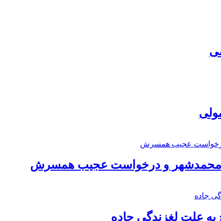
سی
مولی
اد محمدشهر و درخواست عجیب همسرش
به علت لغزندگی جاده