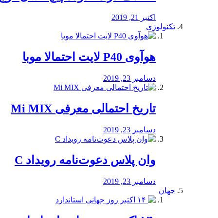
اکتبر 21, 2019
تکنولوژی
هوآوی P40 لایت احتمالا موبا
دسامبر 23, 2019
تاریخ احتمالی معرفی Mi MIX
دسامبر 23, 2019
وان پلاس دعوت‌نامه رویداد C
دسامبر 23, 2019
جهان