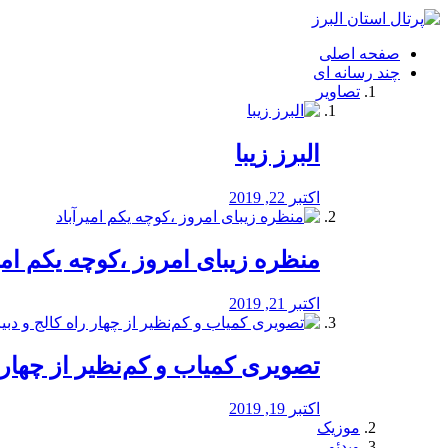
فصد
خون
صفحه اصلی
شرق
چند رسانه ای
تهران
تصاویر
خشکشویی
تصفیه
آب
البرز زیبا
طراحی
سایت
و
اکتبر 22, 2019
سئو
vip
منظره‌‌ زیبای امروز ،کوچه یکم امی
اکتبر 21, 2019
️تصویری کمیاب و کم‌نظیر از چهار راه 
اکتبر 19, 2019
موزیک
ویدئو