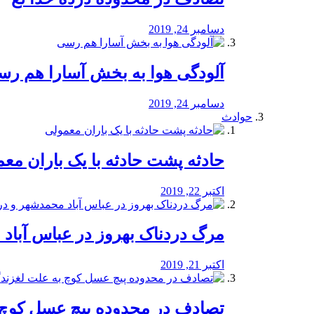
دسامبر 24, 2019
آلودگی هوا به بخش آسارا هم ر
دسامبر 24, 2019
حوادث
️حادثه پشت حادثه با یک باران مع
اکتبر 22, 2019
مرگ دردناک بهروز در عباس آب
اکتبر 21, 2019
تصادف در محدوده پیچ عسل کوچ 