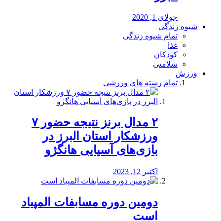
جولای 1, 2020
شیوه زندگی
تمام شیوه زندگی
غذا
کودکان
سلامتی
ورزش
تمام رشته های ورزشی
۲ مدال برنز نتیجه حضور ۷
ورزشکار استان البرز در
بازی‌های آسیایی هانگژو
اکتبر 12, 2023
دومین دوره مسابفات المپیاد
است