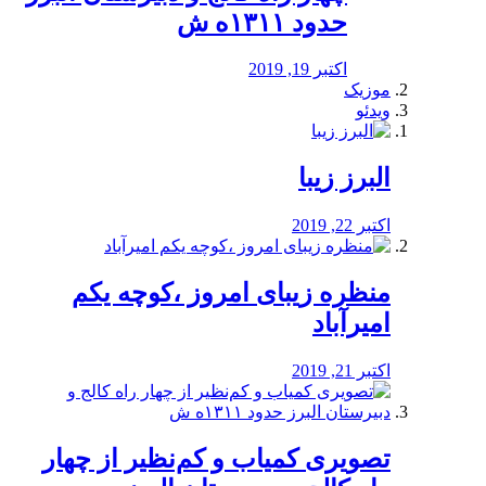
حدود ۱۳۱۱ه ش
اکتبر 19, 2019
موزیک
ویدئو
البرز زیبا
اکتبر 22, 2019
منظره‌‌ زیبای امروز ،کوچه یکم
امیرآباد
اکتبر 21, 2019
️تصویری کمیاب و کم‌نظیر از چهار