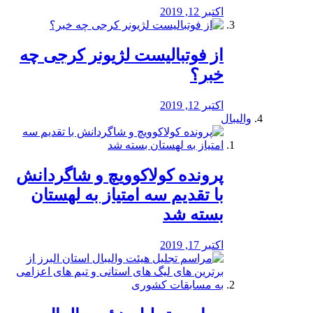
اکتبر 12, 2019
از فوتبالیست لژیونر کرجی چه
خبر؟
اکتبر 12, 2019
والیبال
پرونده کولاکوویچ و شاگردانش
با تقدیم سه امتیاز به لهستان
بسته شد
اکتبر 17, 2019