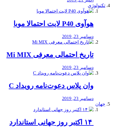
تکنولوژی
هوآوی P40 لایت احتمالا موبا
دسامبر 23, 2019
تاریخ احتمالی معرفی Mi MIX
دسامبر 23, 2019
وان پلاس دعوت‌نامه رویداد C
دسامبر 23, 2019
جهان
‏ ۱۴ اکتبر روز جهانی استاندارد