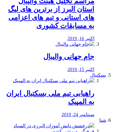
مراسم تجلیل هیئت والیبال
استان البرز از برترین های لیگ
های استانی و تیم های اعزامی
به مسابقات کشوری
اکتبر 16, 2019
جام جهانی والیبال
اکتبر 15, 2019
بسکتبال
راهیابی تیم ملی بسکتبال ایران
به المپیک
سپتامبر 24, 2019
شنا