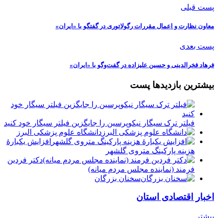
پست قبلی
معاون نظارت و اعمال مقررات رگولاتوری در گفتگو با «ایران»
پست بعدی
فرهاد فخرالدینی و حسین علیزاده در گفت‌وگو با «ایران»
بیشترین بازدیدها پست
فیلتر ترک سیگار نیکوپرسین را جایگزین فیلتر سیگار خود کنید
دانشگاه علوم پزشکی البرز
افزایش یکبارۀ
هزینه پارکینگ متروی گلشهر
دكتر فردين
فرمند (نماينده مجلس مردم میانه)
سخنان بزرگان
اخبار اقتصادی استان
بیشتر