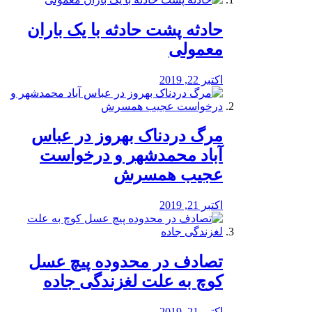
️حادثه پشت حادثه با یک باران
معمولی
اکتبر 22, 2019
مرگ دردناک بهروز در عباس
آباد محمدشهر و درخواست
عجیب همسرش
اکتبر 21, 2019
تصادف در محدوده پیچ عسل
کوچ به علت لغزندگی جاده
اکتبر 21, 2019