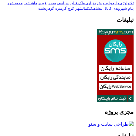
تکنولوڑی را بخوانید و ش
دهیاری ملک فالیز
سیاسی
صحن
فوری
ماهدشت
محمدشهر
پیام-شهروندی
کانال-پیشاهنگیکمالشهر
کرج
گرمدره
گوهردشت
تبلیغات
مجزی پروژه
تبلیغات