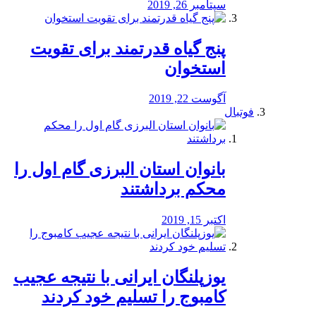
سپتامبر 26, 2019
پنج گیاه قدرتمند برای تقویت
استخوان
آگوست 22, 2019
فوتبال
بانوان استان البرزی گام اول را
محكم برداشتند
اکتبر 15, 2019
یوزپلنگان ایرانی با نتیجه عجیب
کامبوج را تسلیم خود کردند