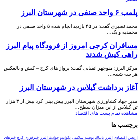
پلمب ۶ واحد صنفی در شهرستان البرز
محمد نصیری گفت: در ۴۵ بازدید انجام شده ۵ واحد صنفی در
محمدیه و یک…
مسافران کرجی امروز از فرودگاه پیام البرز
راهی کیش شدند
مرکز البرز؛ منوچهر اتقیایی گفت: پرواز های کرج – کیش و بالعکس
هر سه شنبه…
آغاز برداشت گیلاس در شهرستان البرز
مدیر جهاد کشاورزی شهرستان البرز پیش بینی کرد بیش از ۳ هزار
تن گیلاس از این میزان سطح…
مشاهده تمام پست های اقتصاد
برچسب ها
اربعین
اقتصادی
البرز
تابناك
توصیه-سلامتی
تکواندو
حوادث-البرز
خبرفوری-کرج
خبرهای