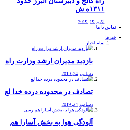
راه كالج و دبيرستان البرز حدود
۱۳۱۱ه ش
اکتبر 19, 2019
تماس با ما
خبرها
تمام اخبار
بازدید مدیران ارشد وزارت راه
دسامبر 24, 2019
تصادف در محدوده درده خدا لع
دسامبر 24, 2019
آلودگی هوا به بخش آسارا هم