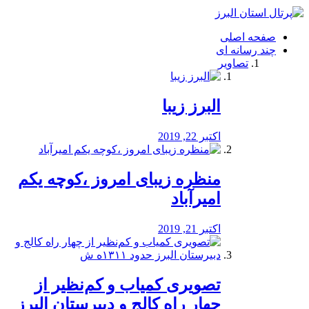
فصد
خون
صفحه اصلی
شرق
چند رسانه ای
تهران
تصاویر
خشکشویی
تصفیه
آب
البرز زیبا
طراحی
سایت
و
اکتبر 22, 2019
سئو
vip
منظره‌‌ زیبای امروز ،کوچه یکم
امیرآباد
اکتبر 21, 2019
️تصویری کمیاب و کم‌نظیر از
چهار راه كالج و دبيرستان البرز