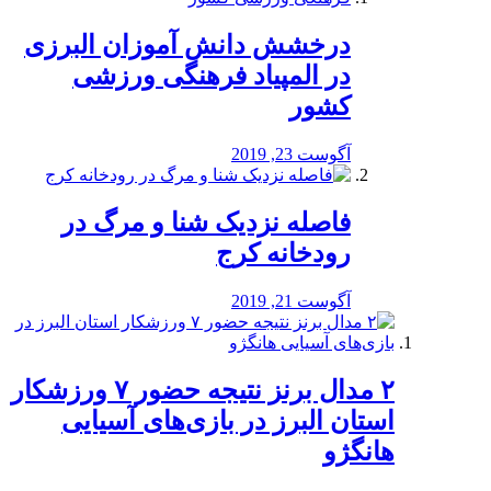
درخشش دانش آموزان البرزی
در المپیاد فرهنگی ورزشی
کشور
آگوست 23, 2019
️فاصله نزدیک شنا و مرگ در
رودخانه کرج
آگوست 21, 2019
۲ مدال برنز نتیجه حضور ۷ ورزشکار
استان البرز در بازی‌های آسیایی
هانگژو