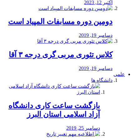
اکتبر 12, 2023
دومین دوره مسابفات المپیاد است
دسامبر 19, 2019
کلاس تئوری مربی گری درجه ۳ آقا
دسامبر 19, 2019
علمی
دانشگاه ها
بازگشت ساعت کاری دانشگاه
آزاد اسلامی استان البرز
دسامبر 25, 2019