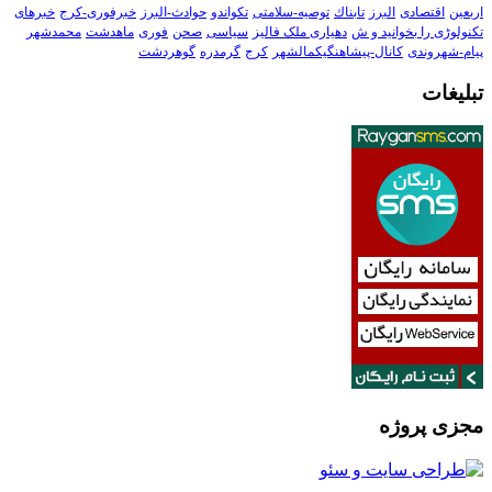
اربعین
اقتصادی
البرز
تابناك
توصیه-سلامتی
تکواندو
حوادث-البرز
خبرفوری-کرج
خبرهای
تکنولوڑی را بخوانید و ش
دهیاری ملک فالیز
سیاسی
صحن
فوری
ماهدشت
محمدشهر
پیام-شهروندی
کانال-پیشاهنگیکمالشهر
کرج
گرمدره
گوهردشت
تبلیغات
مجزی پروژه