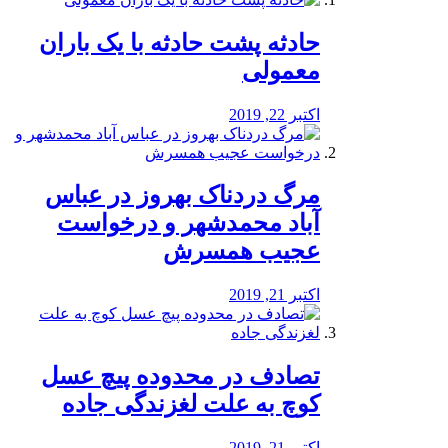
️حادثه پشت حادثه با یک باران
معمولی
اکتبر 22, 2019
مرگ دردناک بهروز در عباس
آباد محمدشهر و درخواست
عجیب همسرش
اکتبر 21, 2019
تصادف در محدوده پیچ عسل
کوچ به علت لغزندگی جاده
اکتبر 21, 2019