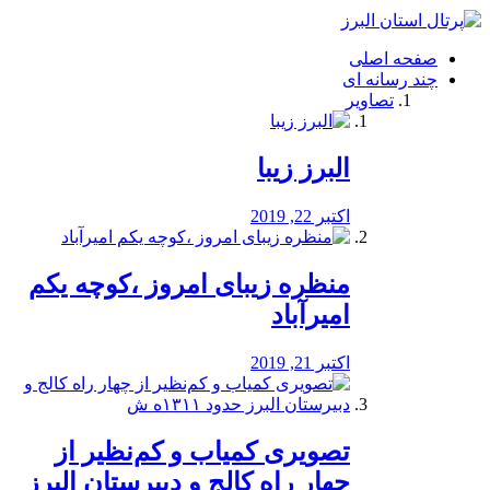
فصد
خون
صفحه اصلی
شرق
چند رسانه ای
تهران
تصاویر
خشکشویی
تصفیه
آب
البرز زیبا
طراحی
سایت
و
اکتبر 22, 2019
سئو
vip
منظره‌‌ زیبای امروز ،کوچه یکم
امیرآباد
اکتبر 21, 2019
️تصویری کمیاب و کم‌نظیر از
چهار راه كالج و دبيرستان البرز