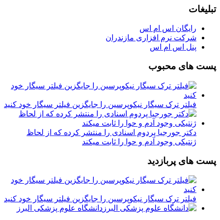
تبلیغات
رایگان اس ام اس
شرکت نرم افزاری مازندران
پنل اس ام اس
پست های محبوب
فیلتر ترک سیگار نیکوپرسین را جایگزین فیلتر سیگار خود کنید
دکتر جورجیا پردوم اسنادی را منتشر کرده که از لحاظ
ژنتیکی وجود آدم و حوا را ثابت میکند
پست های پربازدید
فیلتر ترک سیگار نیکوپرسین را جایگزین فیلتر سیگار خود کنید
دانشگاه علوم پزشکی البرز