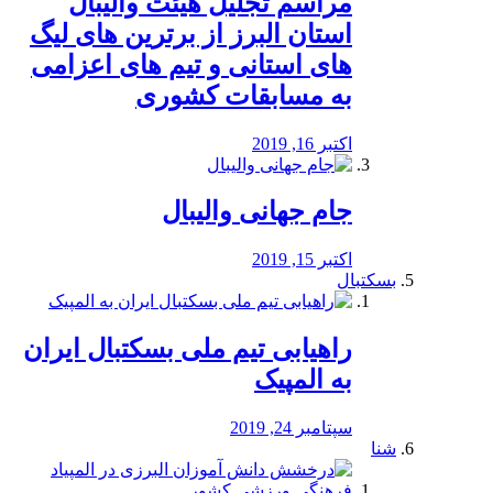
مراسم تجلیل هیئت والیبال
استان البرز از برترین های لیگ
های استانی و تیم های اعزامی
به مسابقات کشوری
اکتبر 16, 2019
جام جهانی والیبال
اکتبر 15, 2019
بسکتبال
راهیابی تیم ملی بسکتبال ایران
به المپیک
سپتامبر 24, 2019
شنا