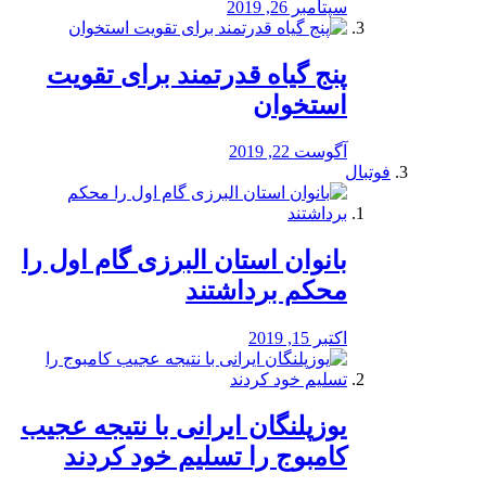
سپتامبر 26, 2019
پنج گیاه قدرتمند برای تقویت
استخوان
آگوست 22, 2019
فوتبال
بانوان استان البرزی گام اول را
محكم برداشتند
اکتبر 15, 2019
یوزپلنگان ایرانی با نتیجه عجیب
کامبوج را تسلیم خود کردند