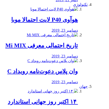
تکنولوژی
هوآوی P40 لایت احتمالا موبا
دسامبر 23, 2019
تاریخ احتمالی معرفی Mi MIX
دسامبر 23, 2019
وان پلاس دعوت‌نامه رویداد C
دسامبر 23, 2019
جهان
‏ ۱۴ اکتبر روز جهانی استاندارد