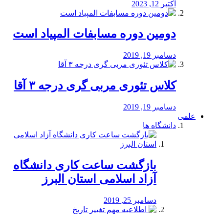
اکتبر 12, 2023
دومین دوره مسابفات المپیاد است
دسامبر 19, 2019
کلاس تئوری مربی گری درجه ۳ آقا
دسامبر 19, 2019
علمی
دانشگاه ها
بازگشت ساعت کاری دانشگاه
آزاد اسلامی استان البرز
دسامبر 25, 2019