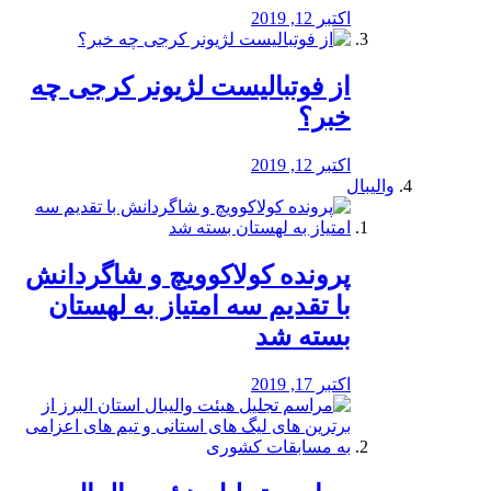
اکتبر 12, 2019
از فوتبالیست لژیونر کرجی چه
خبر؟
اکتبر 12, 2019
والیبال
پرونده کولاکوویچ و شاگردانش
با تقدیم سه امتیاز به لهستان
بسته شد
اکتبر 17, 2019