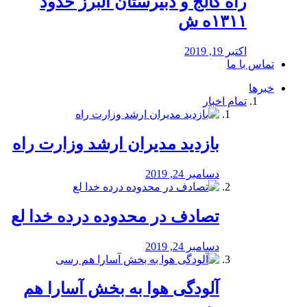
راه كالج و دبيرستان البرز حدود
۱۳۱۱ه ش
اکتبر 19, 2019
تماس با ما
خبرها
تمام اخبار
بازدید مدیران ارشد وزارت راه
دسامبر 24, 2019
تصادف در محدوده درده خدا لع
دسامبر 24, 2019
آلودگی هوا به بخش آسارا هم