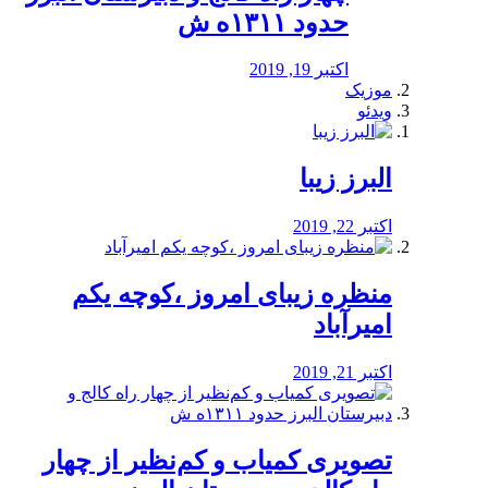
حدود ۱۳۱۱ه ش
اکتبر 19, 2019
موزیک
ویدئو
البرز زیبا
اکتبر 22, 2019
منظره‌‌ زیبای امروز ،کوچه یکم
امیرآباد
اکتبر 21, 2019
️تصویری کمیاب و کم‌نظیر از چهار