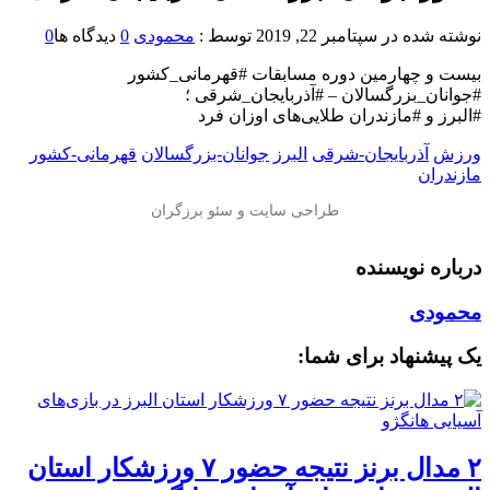
نوشته شده در
سپتامبر 22, 2019
توسط :
محمودی
0
دیدگاه ها
0
بیست و چهارمین دوره مسابقات #قهرمانی_کشور
#جوانان_بزرگسالان – #آذربایجان_شرقی ؛
#البرز و #مازندران طلایی‌های اوزان فرد
ورزش
آذربایجان-شرقی
البرز
جوانان-بزرگسالان
قهرمانی-کشور
مازندران
درباره نویسنده
محمودی
یک پیشنهاد برای شما:
۲ مدال برنز نتیجه حضور ۷ ورزشکار استان