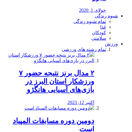
جولای 1, 2020
شیوه زندگی
تمام شیوه زندگی
غذا
کودکان
سلامتی
ورزش
تمام رشته های ورزشی
۲ مدال برنز نتیجه حضور ۷
ورزشکار استان البرز در
بازی‌های آسیایی هانگژو
اکتبر 12, 2023
دومین دوره مسابفات المپیاد
است