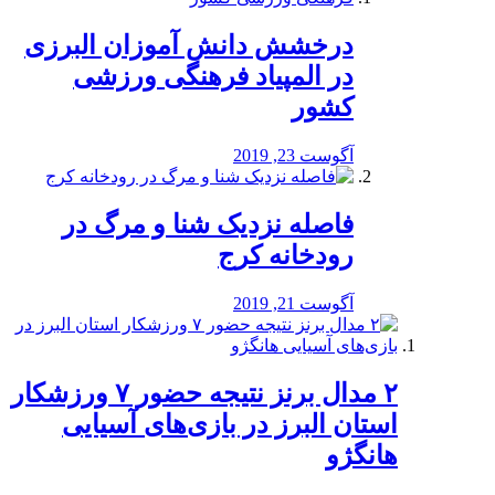
درخشش دانش آموزان البرزی
در المپیاد فرهنگی ورزشی
کشور
آگوست 23, 2019
️فاصله نزدیک شنا و مرگ در
رودخانه کرج
آگوست 21, 2019
۲ مدال برنز نتیجه حضور ۷ ورزشکار
استان البرز در بازی‌های آسیایی
هانگژو