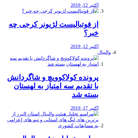
اکتبر 12, 2019
از فوتبالیست لژیونر کرجی چه
خبر؟
اکتبر 12, 2019
والیبال
پرونده کولاکوویچ و شاگردانش
با تقدیم سه امتیاز به لهستان
بسته شد
اکتبر 17, 2019