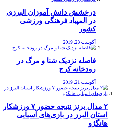
درخشش دانش آموزان البرزی
در المپیاد فرهنگی ورزشی
کشور
آگوست 23, 2019
️فاصله نزدیک شنا و مرگ در
رودخانه کرج
آگوست 21, 2019
۲ مدال برنز نتیجه حضور ۷ ورزشکار
استان البرز در بازی‌های آسیایی
هانگژو