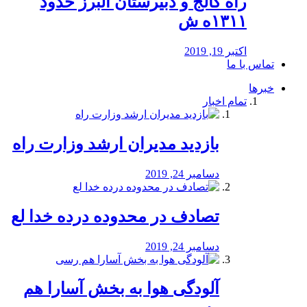
راه كالج و دبيرستان البرز حدود
۱۳۱۱ه ش
اکتبر 19, 2019
تماس با ما
خبرها
تمام اخبار
بازدید مدیران ارشد وزارت راه
دسامبر 24, 2019
تصادف در محدوده درده خدا لع
دسامبر 24, 2019
آلودگی هوا به بخش آسارا هم