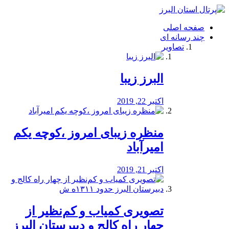
فصد
خون
صفحه اصلی
شرق
چند رسانه ای
تهران
تصاویر
خشکشویی
تصفیه
آب
البرز زیبا
طراحی
سایت
و
اکتبر 22, 2019
سئو
vip
منظره‌‌ زیبای امروز ،کوچه یکم
امیرآباد
اکتبر 21, 2019
️تصویری کمیاب و کم‌نظیر از
چهار راه كالج و دبيرستان البرز