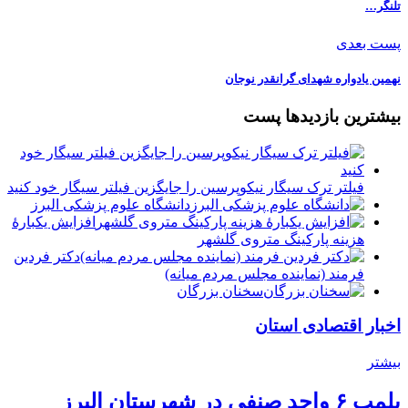
تلنگر…
پست بعدی
نهمین یادواره شهدای گرانقدر نوجان
بیشترین بازدیدها پست
فیلتر ترک سیگار نیکوپرسین را جایگزین فیلتر سیگار خود کنید
دانشگاه علوم پزشکی البرز
افزایش یکبارۀ
هزینه پارکینگ متروی گلشهر
دكتر فردين
فرمند (نماينده مجلس مردم میانه)
سخنان بزرگان
اخبار اقتصادی استان
بیشتر
پلمب ۶ واحد صنفی در شهرستان البرز