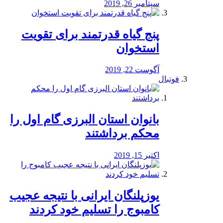
سپتامبر 26, 2019
پنج گیاه قدرتمند برای تقویت
استخوان
آگوست 22, 2019
فوتبال
بانوان استان البرزی گام اول را
محكم برداشتند
اکتبر 15, 2019
یوزپلنگان ایرانی با نتیجه عجیب
کامبوج را تسلیم خود کردند