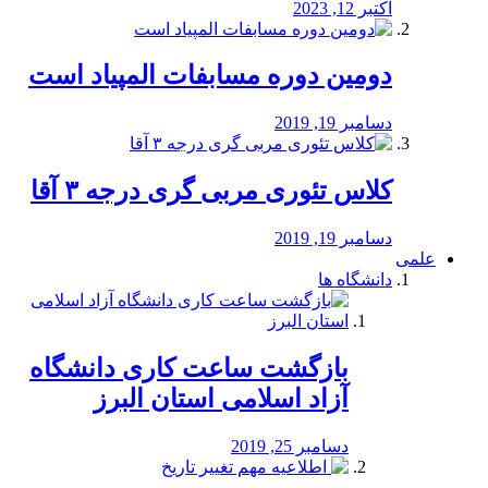
اکتبر 12, 2023
دومین دوره مسابفات المپیاد است
دسامبر 19, 2019
کلاس تئوری مربی گری درجه ۳ آقا
دسامبر 19, 2019
علمی
دانشگاه ها
بازگشت ساعت کاری دانشگاه
آزاد اسلامی استان البرز
دسامبر 25, 2019