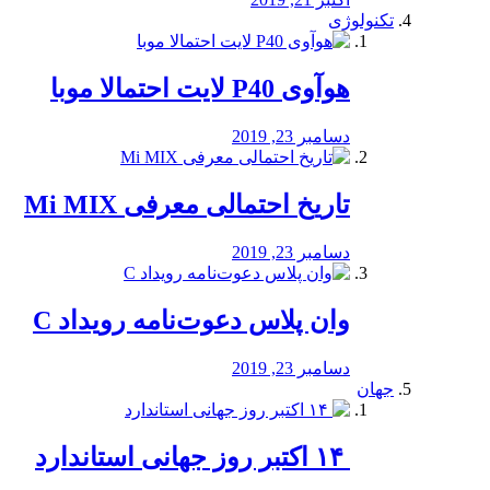
تکنولوژی
هوآوی P40 لایت احتمالا موبا
دسامبر 23, 2019
تاریخ احتمالی معرفی Mi MIX
دسامبر 23, 2019
وان پلاس دعوت‌نامه رویداد C
دسامبر 23, 2019
جهان
‏ ۱۴ اکتبر روز جهانی استاندارد