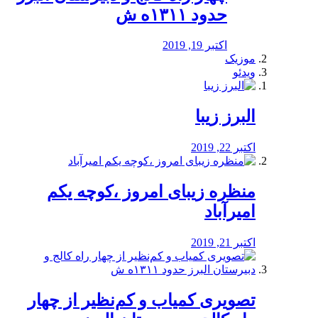
حدود ۱۳۱۱ه ش
اکتبر 19, 2019
موزیک
ویدئو
البرز زیبا
اکتبر 22, 2019
منظره‌‌ زیبای امروز ،کوچه یکم
امیرآباد
اکتبر 21, 2019
️تصویری کمیاب و کم‌نظیر از چهار