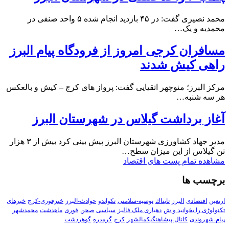
محمد نصیری گفت: در ۴۵ بازدید انجام شده ۵ واحد صنفی در
محمدیه و یک…
مسافران کرجی امروز از فرودگاه پیام البرز
راهی کیش شدند
مرکز البرز؛ منوچهر اتقیایی گفت: پرواز های کرج – کیش و بالعکس
هر سه شنبه…
آغاز برداشت گیلاس در شهرستان البرز
مدیر جهاد کشاورزی شهرستان البرز پیش بینی کرد بیش از ۳ هزار
تن گیلاس از این میزان سطح…
مشاهده تمام پست های اقتصاد
برچسب ها
اربعین
اقتصادی
البرز
تابناك
توصیه-سلامتی
تکواندو
حوادث-البرز
خبرفوری-کرج
خبرهای
تکنولوڑی را بخوانید و ش
دهیاری ملک فالیز
سیاسی
صحن
فوری
ماهدشت
محمدشهر
پیام-شهروندی
کانال-پیشاهنگیکمالشهر
کرج
گرمدره
گوهردشت