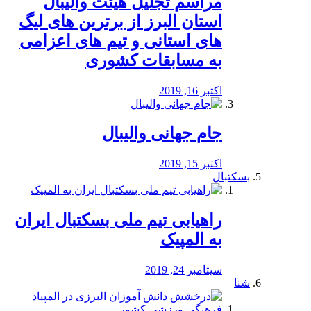
مراسم تجلیل هیئت والیبال
استان البرز از برترین های لیگ
های استانی و تیم های اعزامی
به مسابقات کشوری
اکتبر 16, 2019
جام جهانی والیبال
اکتبر 15, 2019
بسکتبال
راهیابی تیم ملی بسکتبال ایران
به المپیک
سپتامبر 24, 2019
شنا