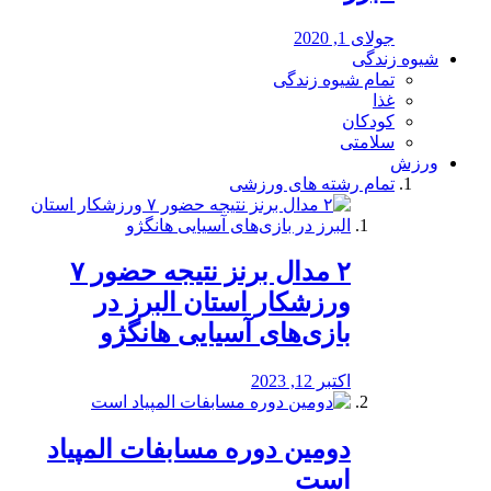
جولای 1, 2020
شیوه زندگی
تمام شیوه زندگی
غذا
کودکان
سلامتی
ورزش
تمام رشته های ورزشی
۲ مدال برنز نتیجه حضور ۷
ورزشکار استان البرز در
بازی‌های آسیایی هانگژو
اکتبر 12, 2023
دومین دوره مسابفات المپیاد
است