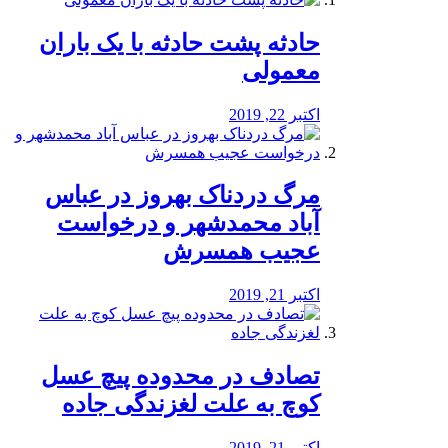
️حادثه پشت حادثه با یک باران
معمولی
اکتبر 22, 2019
مرگ دردناک بهروز در عباس
آباد محمدشهر و درخواست
عجیب همسرش
اکتبر 21, 2019
تصادف در محدوده پیچ عسل
کوچ به علت لغزندگی جاده
اکتبر 21, 2019