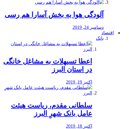
آلودگی هوا به بخش آسارا هم رسی
دسامبر 24, 2019
اقتصاد
بانک
️اعطا تسیهلات به مشاغل خانگی
در استان البرز
اکتبر 19, 2019
سلطانی مقدم، ریاست هیئت
عامل بانک شهرِ البرز
اکتبر 18, 2019