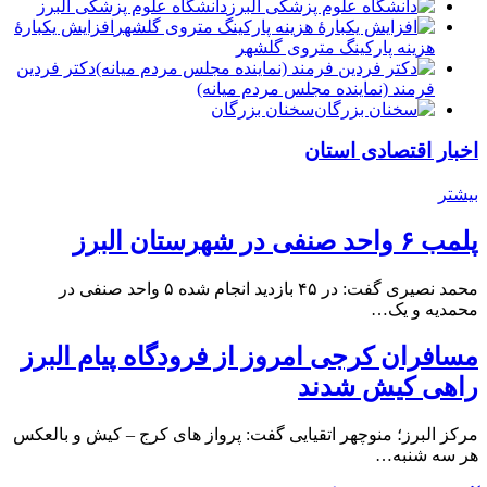
دانشگاه علوم پزشکی البرز
افزایش یکبارۀ
هزینه پارکینگ متروی گلشهر
دكتر فردين
فرمند (نماينده مجلس مردم میانه)
سخنان بزرگان
اخبار اقتصادی استان
بیشتر
پلمب ۶ واحد صنفی در شهرستان البرز
محمد نصیری گفت: در ۴۵ بازدید انجام شده ۵ واحد صنفی در
محمدیه و یک…
مسافران کرجی امروز از فرودگاه پیام البرز
راهی کیش شدند
مرکز البرز؛ منوچهر اتقیایی گفت: پرواز های کرج – کیش و بالعکس
هر سه شنبه…