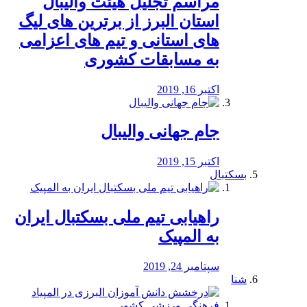
مراسم تجلیل هیئت والیبال
استان البرز از برترین های لیگ
های استانی و تیم های اعزامی
به مسابقات کشوری
اکتبر 16, 2019
جام جهانی والیبال
اکتبر 15, 2019
بسکتبال
راهیابی تیم ملی بسکتبال ایران
به المپیک
سپتامبر 24, 2019
شنا