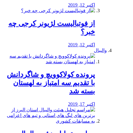
اکتبر 12, 2019
از فوتبالیست لژیونر کرجی چه
خبر؟
اکتبر 12, 2019
والیبال
پرونده کولاکوویچ و شاگردانش
با تقدیم سه امتیاز به لهستان
بسته شد
اکتبر 17, 2019