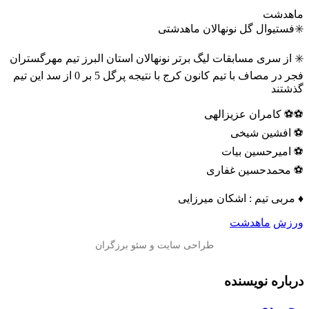
ماهدشت
✳️فستیوال گل نونهالان ماهدشتی
✳️ از سری مسابقات لیگ برتر نونهالان استان البرز تیم مهرگستران
فجر در مصاف با تیم کانون کرج با نتیجه پرگل 5 بر 0 از سد این تیم
گذشتند
⚽️⚽️ کامران عزیزالهی
⚽️ افشین شیخی
⚽️ امیرحسین بیات
⚽️ محمدحسین غفاری
♦️ مربی تیم : اشکان میرزایی
ورزش
ماهدشت
درباره نویسنده