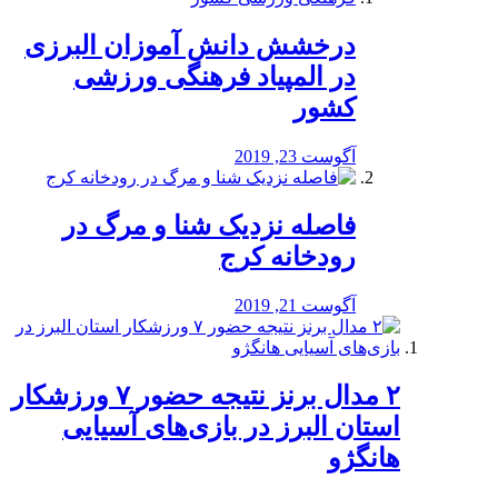
درخشش دانش آموزان البرزی
در المپیاد فرهنگی ورزشی
کشور
آگوست 23, 2019
️فاصله نزدیک شنا و مرگ در
رودخانه کرج
آگوست 21, 2019
۲ مدال برنز نتیجه حضور ۷ ورزشکار
استان البرز در بازی‌های آسیایی
هانگژو