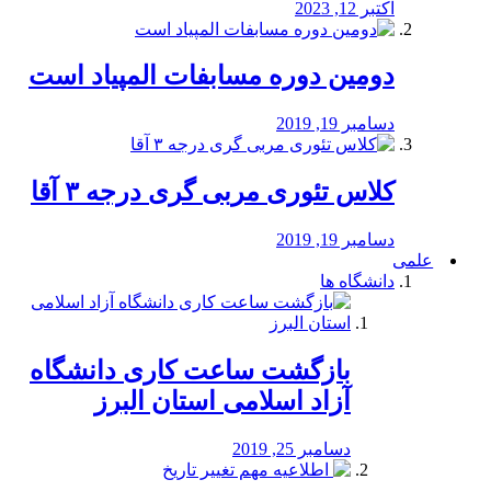
اکتبر 12, 2023
دومین دوره مسابفات المپیاد است
دسامبر 19, 2019
کلاس تئوری مربی گری درجه ۳ آقا
دسامبر 19, 2019
علمی
دانشگاه ها
بازگشت ساعت کاری دانشگاه
آزاد اسلامی استان البرز
دسامبر 25, 2019