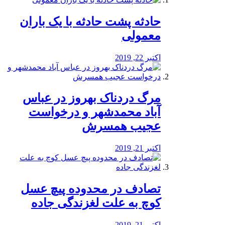
️حادثه پشت حادثه با یک باران
معمولی
اکتبر 22, 2019
مرگ دردناک بهروز در عباس
آباد محمدشهر و درخواست
عجیب همسرش
اکتبر 21, 2019
تصادف در محدوده پیچ عسل
کوچ به علت لغزندگی جاده
اکتبر 21, 2019