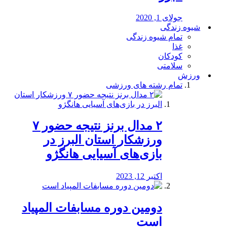
جولای 1, 2020
شیوه زندگی
تمام شیوه زندگی
غذا
کودکان
سلامتی
ورزش
تمام رشته های ورزشی
۲ مدال برنز نتیجه حضور ۷
ورزشکار استان البرز در
بازی‌های آسیایی هانگژو
اکتبر 12, 2023
دومین دوره مسابفات المپیاد
است