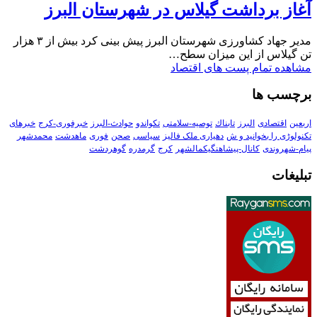
آغاز برداشت گیلاس در شهرستان البرز
مدیر جهاد کشاورزی شهرستان البرز پیش بینی کرد بیش از ۳ هزار
تن گیلاس از این میزان سطح…
مشاهده تمام پست های اقتصاد
برچسب ها
اربعین
اقتصادی
البرز
تابناك
توصیه-سلامتی
تکواندو
حوادث-البرز
خبرفوری-کرج
خبرهای
تکنولوڑی را بخوانید و ش
دهیاری ملک فالیز
سیاسی
صحن
فوری
ماهدشت
محمدشهر
پیام-شهروندی
کانال-پیشاهنگیکمالشهر
کرج
گرمدره
گوهردشت
تبلیغات