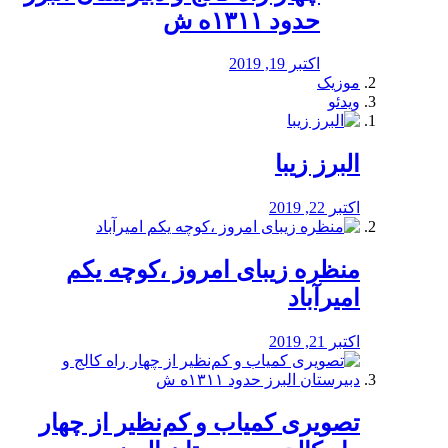
حدود ۱۳۱۱ه ش
اکتبر 19, 2019
موزیک
ویدئو
البرز زیبا
اکتبر 22, 2019
منظره‌‌ زیبای امروز ،کوچه یکم
امیرآباد
اکتبر 21, 2019
️تصویری کمیاب و کم‌نظیر از چهار