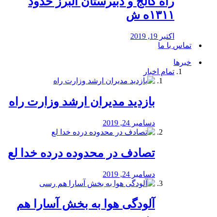
راه كالج و دبيرستان البرز حدود
۱۳۱۱ه ش
اکتبر 19, 2019
تماس با ما
خبرها
تمام اخبار
بازدید مدیران ارشد وزارت راه
دسامبر 24, 2019
تصادف در محدوده درده خدا لع
دسامبر 24, 2019
آلودگی هوا به بخش آسارا هم