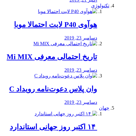
تکنولوژی
هوآوی P40 لایت احتمالا موبا
دسامبر 23, 2019
تاریخ احتمالی معرفی Mi MIX
دسامبر 23, 2019
وان پلاس دعوت‌نامه رویداد C
دسامبر 23, 2019
جهان
‏ ۱۴ اکتبر روز جهانی استاندارد