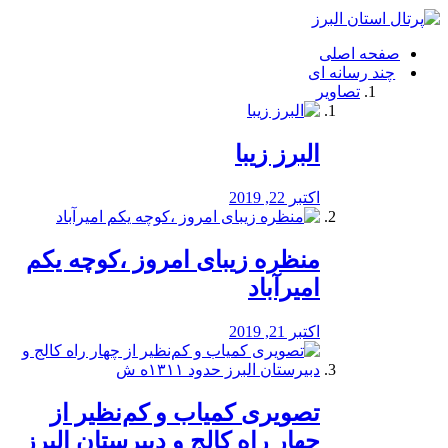
فصد
خون
صفحه اصلی
شرق
چند رسانه ای
تهران
تصاویر
خشکشویی
تصفیه
آب
البرز زیبا
طراحی
سایت
و
اکتبر 22, 2019
سئو
vip
منظره‌‌ زیبای امروز ،کوچه یکم
امیرآباد
اکتبر 21, 2019
️تصویری کمیاب و کم‌نظیر از
چهار راه كالج و دبيرستان البرز