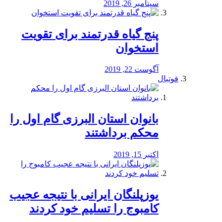
سپتامبر 26, 2019
پنج گیاه قدرتمند برای تقویت
استخوان
آگوست 22, 2019
فوتبال
بانوان استان البرزی گام اول را
محكم برداشتند
اکتبر 15, 2019
یوزپلنگان ایرانی با نتیجه عجیب
کامبوج را تسلیم خود کردند