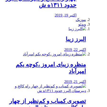
حدود ۱۳۱۱ه ش
اکتبر 19, 2019
موزیک
ویدئو
البرز زیبا
اکتبر 22, 2019
منظره‌‌ زیبای امروز ،کوچه یکم
امیرآباد
اکتبر 21, 2019
️تصویری کمیاب و کم‌نظیر از چهار