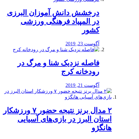
درخشش دانش آموزان البرزی
در المپیاد فرهنگی ورزشی
کشور
آگوست 23, 2019
️فاصله نزدیک شنا و مرگ در
رودخانه کرج
آگوست 21, 2019
۲ مدال برنز نتیجه حضور ۷ ورزشکار
استان البرز در بازی‌های آسیایی
هانگژو