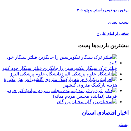
برخورد دو خودرو استپ و پژو ۲۰۶
پست بعدی
سخنی از امام علی ع
بیشترین بازدیدها پست
فیلتر ترک سیگار نیکوپرسین را جایگزین فیلتر سیگار خود کنید
دانشگاه علوم پزشکی البرز
افزایش یکبارۀ
هزینه پارکینگ متروی گلشهر
دكتر فردين
فرمند (نماينده مجلس مردم میانه)
سخنان بزرگان
اخبار اقتصادی استان
بیشتر