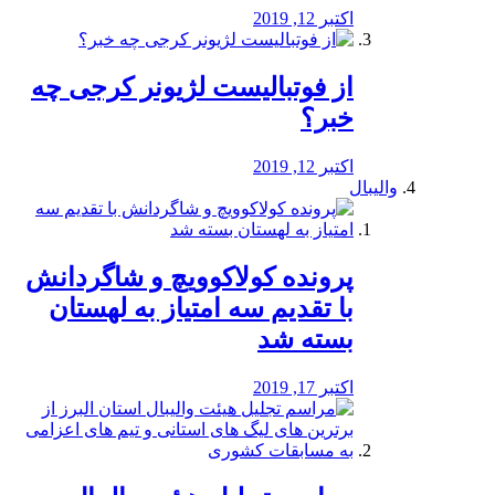
اکتبر 12, 2019
از فوتبالیست لژیونر کرجی چه
خبر؟
اکتبر 12, 2019
والیبال
پرونده کولاکوویچ و شاگردانش
با تقدیم سه امتیاز به لهستان
بسته شد
اکتبر 17, 2019