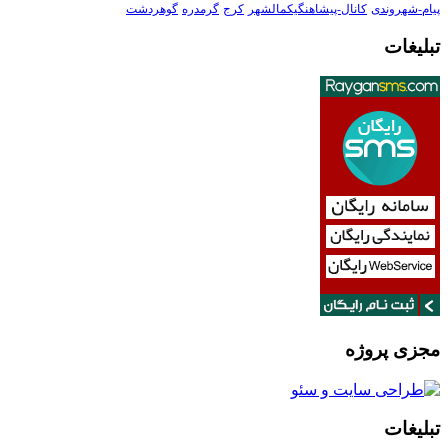
پیام-شهروندی
کانال-پیشاهنگیکمالشهر
کرج
گرمدره
گوهردشت
تبلیغات
مجزی پروژه
تبلیغات