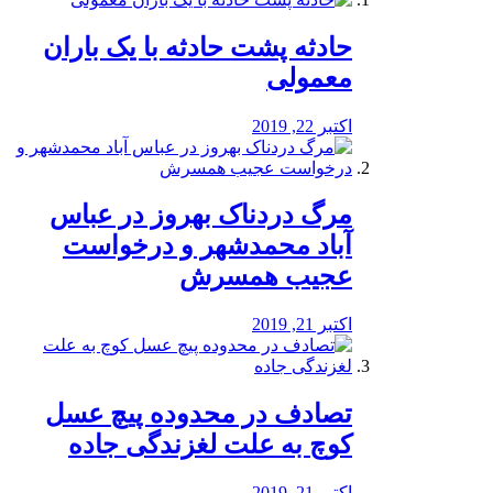
️حادثه پشت حادثه با یک باران
معمولی
اکتبر 22, 2019
مرگ دردناک بهروز در عباس
آباد محمدشهر و درخواست
عجیب همسرش
اکتبر 21, 2019
تصادف در محدوده پیچ عسل
کوچ به علت لغزندگی جاده
اکتبر 21, 2019