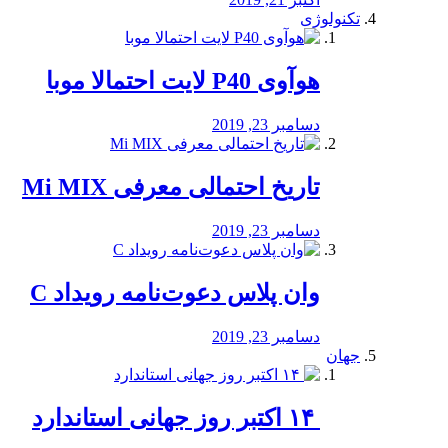
تکنولوژی
هوآوی P40 لایت احتمالا موبا
دسامبر 23, 2019
تاریخ احتمالی معرفی Mi MIX
دسامبر 23, 2019
وان پلاس دعوت‌نامه رویداد C
دسامبر 23, 2019
جهان
‏ ۱۴ اکتبر روز جهانی استاندارد