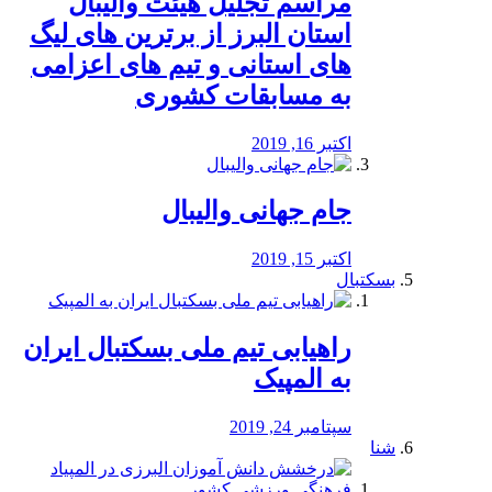
مراسم تجلیل هیئت والیبال
استان البرز از برترین های لیگ
های استانی و تیم های اعزامی
به مسابقات کشوری
اکتبر 16, 2019
جام جهانی والیبال
اکتبر 15, 2019
بسکتبال
راهیابی تیم ملی بسکتبال ایران
به المپیک
سپتامبر 24, 2019
شنا