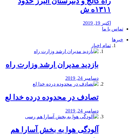
راه كالج و دبيرستان البرز حدود
۱۳۱۱ه ش
اکتبر 19, 2019
تماس با ما
خبرها
تمام اخبار
بازدید مدیران ارشد وزارت راه
دسامبر 24, 2019
تصادف در محدوده درده خدا لع
دسامبر 24, 2019
آلودگی هوا به بخش آسارا هم