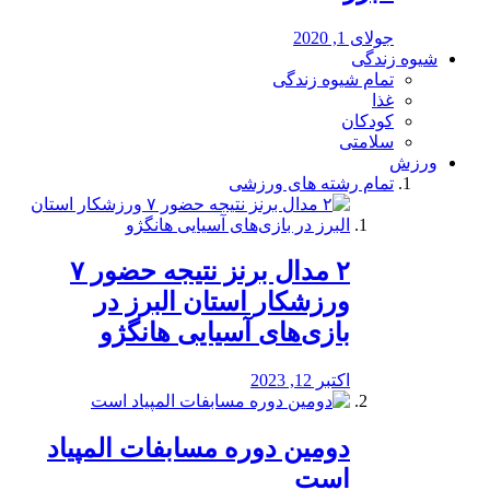
جولای 1, 2020
شیوه زندگی
تمام شیوه زندگی
غذا
کودکان
سلامتی
ورزش
تمام رشته های ورزشی
۲ مدال برنز نتیجه حضور ۷
ورزشکار استان البرز در
بازی‌های آسیایی هانگژو
اکتبر 12, 2023
دومین دوره مسابفات المپیاد
است