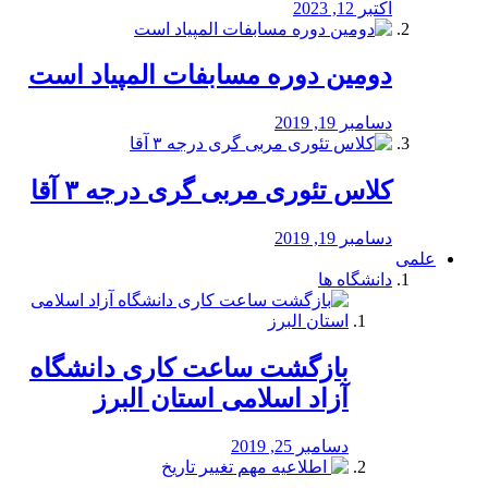
اکتبر 12, 2023
دومین دوره مسابفات المپیاد است
دسامبر 19, 2019
کلاس تئوری مربی گری درجه ۳ آقا
دسامبر 19, 2019
علمی
دانشگاه ها
بازگشت ساعت کاری دانشگاه
آزاد اسلامی استان البرز
دسامبر 25, 2019