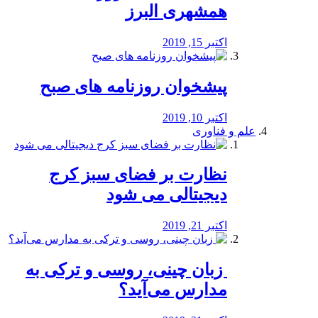
همشهری البرز
اکتبر 15, 2019
پیشخوان روزنامه های صبح
اکتبر 10, 2019
علم و فناوری
نظارت بر فضای سبز کرج
دیجیتالی می شود
اکتبر 21, 2019
️ زبان چینی، روسی و ترکی به
مدارس می‌آید؟