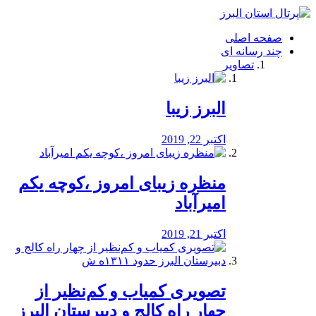
فصد
خون
صفحه اصلی
شرق
چند رسانه ای
تهران
تصاویر
خشکشویی
تصفیه
آب
البرز زیبا
طراحی
سایت
و
اکتبر 22, 2019
سئو
vip
منظره‌‌ زیبای امروز ،کوچه یکم
امیرآباد
اکتبر 21, 2019
️تصویری کمیاب و کم‌نظیر از
چهار راه كالج و دبيرستان البرز