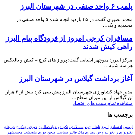
پلمب ۶ واحد صنفی در شهرستان البرز
محمد نصیری گفت: در ۴۵ بازدید انجام شده ۵ واحد صنفی در
محمدیه و یک…
مسافران کرجی امروز از فرودگاه پیام البرز
راهی کیش شدند
مرکز البرز؛ منوچهر اتقیایی گفت: پرواز های کرج – کیش و بالعکس
هر سه شنبه…
آغاز برداشت گیلاس در شهرستان البرز
مدیر جهاد کشاورزی شهرستان البرز پیش بینی کرد بیش از ۳ هزار
تن گیلاس از این میزان سطح…
مشاهده تمام پست های اقتصاد
برچسب ها
اربعین
اقتصادی
البرز
تابناك
توصیه-سلامتی
تکواندو
حوادث-البرز
خبرفوری-کرج
خبرهای
تکنولوڑی را بخوانید و ش
دهیاری ملک فالیز
سیاسی
صحن
فوری
ماهدشت
محمدشهر