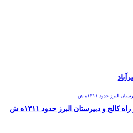
رآباد
كالج و دبيرستان البرز حدود ۱۳۱۱ه ش