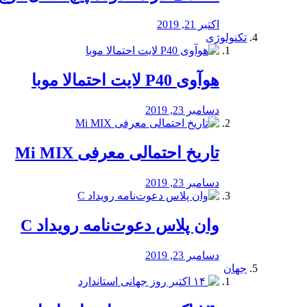
اکتبر 21, 2019
تکنولوژی
هوآوی P40 لایت احتمالا موبا
دسامبر 23, 2019
تاریخ احتمالی معرفی Mi MIX
دسامبر 23, 2019
وان پلاس دعوت‌نامه رویداد C
دسامبر 23, 2019
جهان