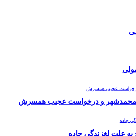
سی
مولی
اد محمدشهر و درخواست عجیب همسرش
به علت لغزندگی جاده