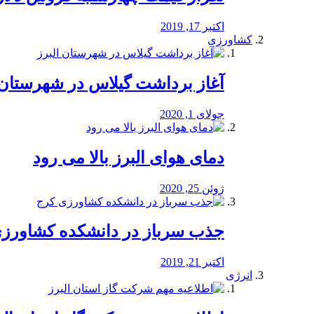
اکتبر 17, 2019
کشاورزی
آغاز برداشت گیلاس در شهرستان 
جولای 1, 2020
دمای هوای البرز بالا می رود
ژوئن 25, 2020
جذب سرباز در دانشکده کشاورز
اکتبر 21, 2019
انرژی