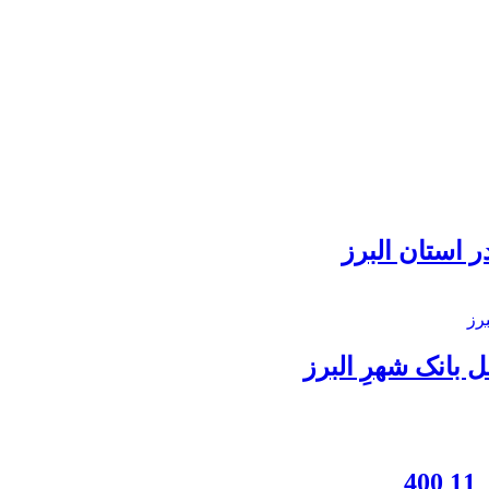
 استان البرز
بانک شهرِ البرز
4