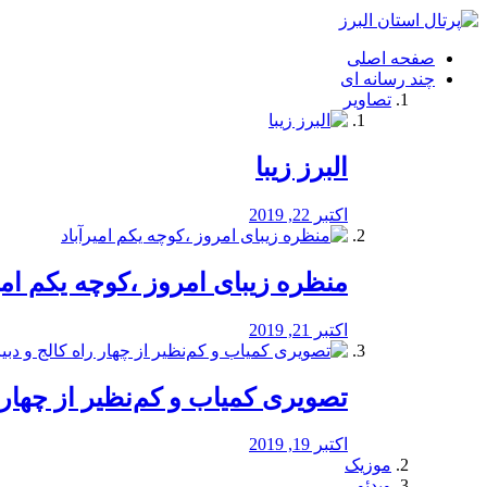
فصد
خون
صفحه اصلی
شرق
چند رسانه ای
تهران
تصاویر
خشکشویی
تصفیه
آب
البرز زیبا
طراحی
سایت
و
اکتبر 22, 2019
سئو
vip
منظره‌‌ زیبای امروز ،کوچه یکم امی
اکتبر 21, 2019
️تصویری کمیاب و کم‌نظیر از چهار راه 
اکتبر 19, 2019
موزیک
ویدئو