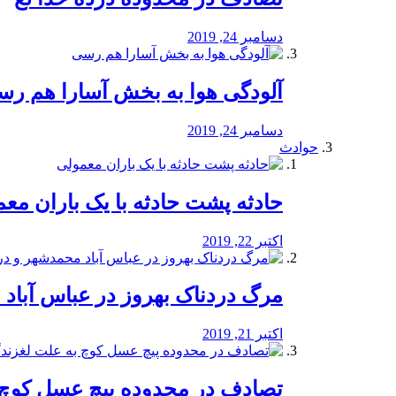
دسامبر 24, 2019
آلودگی هوا به بخش آسارا هم ر
دسامبر 24, 2019
حوادث
️حادثه پشت حادثه با یک باران مع
اکتبر 22, 2019
مرگ دردناک بهروز در عباس آب
اکتبر 21, 2019
تصادف در محدوده پیچ عسل کوچ 