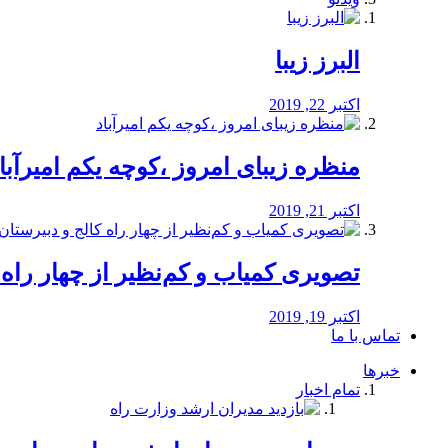
البرز زیبا
اکتبر 22, 2019
منظره‌‌ زیبای امروز ،کوچه یکم امیرآبا
اکتبر 21, 2019
️تصویری کمیاب و کم‌نظیر از چهار راه كالج
اکتبر 19, 2019
تماس با ما
خبرها
تمام اخبار