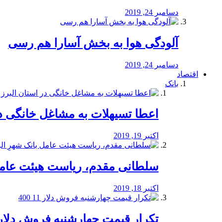
دسامبر 24, 2019
آلودگی هوا به بخش آسارا هم رسی
دسامبر 24, 2019
اقتصاد
بانک
️اعطا تسیهلات به مشاغل خانگی در
اکتبر 19, 2019
سلطانی مقدم، ریاست هیئت عامل 
اکتبر 18, 2019
تکرار قیمت چهارشنبه فروش دلار 11 00