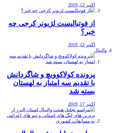
اکتبر 12, 2019
از فوتبالیست لژیونر کرجی چه
خبر؟
اکتبر 12, 2019
والیبال
پرونده کولاکوویچ و شاگردانش
با تقدیم سه امتیاز به لهستان
بسته شد
اکتبر 17, 2019