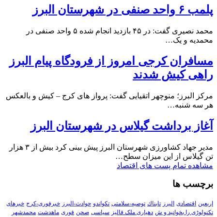
پلمب ۶ واحد صنفی در شهرستان البرز
محمد نصیری گفت: در ۴۵ بازدید انجام شده ۵ واحد صنفی در
محمدیه و یک…
مسافران کرجی امروز از فرودگاه پیام البرز
راهی کیش شدند
مرکز البرز؛ منوچهر اتقیایی گفت: پرواز های کرج – کیش و بالعکس
هر سه شنبه…
آغاز برداشت گیلاس در شهرستان البرز
مدیر جهاد کشاورزی شهرستان البرز پیش بینی کرد بیش از ۳ هزار
تن گیلاس از این میزان سطح…
مشاهده تمام پست های اقتصاد
برچسب ها
اربعین
اقتصادی
البرز
تابناك
توصیه-سلامتی
تکواندو
حوادث-البرز
خبرفوری-کرج
خبرهای
تکنولوڑی را بخوانید و ش
دهیاری ملک فالیز
سیاسی
صحن
فوری
ماهدشت
محمدشهر