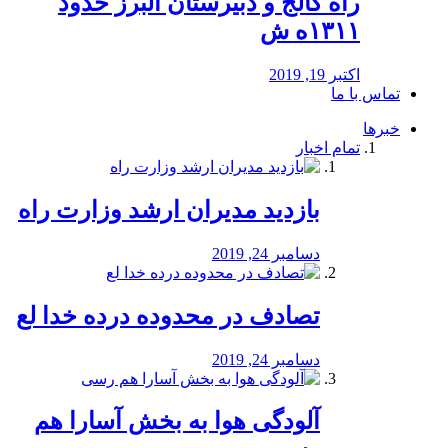
راه كالج و دبيرستان البرز حدود
۱۳۱۱ه ش
اکتبر 19, 2019
تماس با ما
خبرها
تمام اخبار
بازدید مدیران ارشد وزارت راه
دسامبر 24, 2019
تصادف در محدوده درده خدا لع
دسامبر 24, 2019
آلودگی هوا به بخش آسارا هم