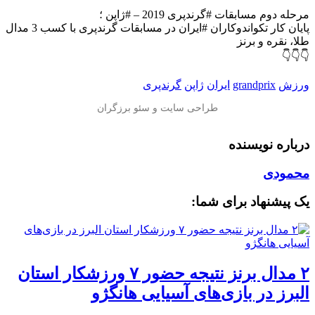
مرحله دوم مسابقات #گرندپری 2019 – #ژاپن ؛
پایان کار تکواندوکاران #ایران در مسابقات گرندپری با کسب 3 مدال
طلا، نقره و برنز
👇👇👇
ورزش
grandprix
ایران
ژاپن
گرندپری
درباره نویسنده
محمودی
یک پیشنهاد برای شما:
۲ مدال برنز نتیجه حضور ۷ ورزشکار استان
البرز در بازی‌های آسیایی هانگژو