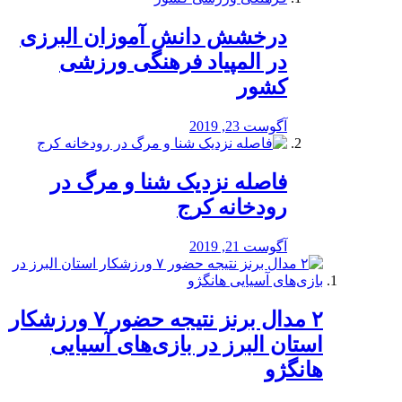
درخشش دانش آموزان البرزی
در المپیاد فرهنگی ورزشی
کشور
آگوست 23, 2019
️فاصله نزدیک شنا و مرگ در
رودخانه کرج
آگوست 21, 2019
۲ مدال برنز نتیجه حضور ۷ ورزشکار
استان البرز در بازی‌های آسیایی
هانگژو