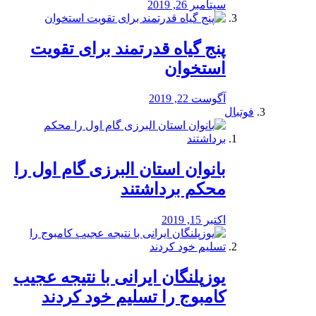
سپتامبر 26, 2019
پنج گیاه قدرتمند برای تقویت
استخوان
آگوست 22, 2019
فوتبال
بانوان استان البرزی گام اول را
محكم برداشتند
اکتبر 15, 2019
یوزپلنگان ایرانی با نتیجه عجیب
کامبوج را تسلیم خود کردند