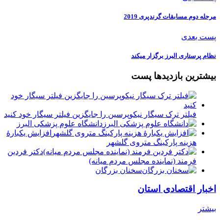
مرحله دوم مسابقات گرندپری 2019
پست بعدی
نظام پرستاری البرز برگزار میکند
بیشترین بازدیدها پست
فیلتر ترک سیگار نیکوپرسین را جایگزین فیلتر سیگار خود کنید
دانشگاه علوم پزشکی البرز
افزایش یکبارۀ
هزینه پارکینگ متروی گلشهر
دكتر فردين
فرمند (نماينده مجلس مردم میانه)
سخنان بزرگان
اخبار اقتصادی استان
بیشتر