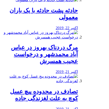
️حادثه پشت حادثه با یک باران
معمولی
اکتبر 22, 2019
مرگ دردناک بهروز در عباس
آباد محمدشهر و درخواست
عجیب همسرش
اکتبر 21, 2019
تصادف در محدوده پیچ عسل
کوچ به علت لغزندگی جاده
اکتبر 21, 2019