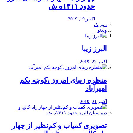
حدود ۱۳۱۱ه ش
اکتبر 19, 2019
موزیک
ویدئو
البرز زیبا
اکتبر 22, 2019
منظره‌‌ زیبای امروز ،کوچه یکم
امیرآباد
اکتبر 21, 2019
️تصویری کمیاب و کم‌نظیر از چهار