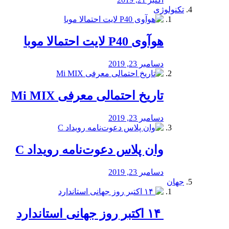
تکنولوژی
هوآوی P40 لایت احتمالا موبا
دسامبر 23, 2019
تاریخ احتمالی معرفی Mi MIX
دسامبر 23, 2019
وان پلاس دعوت‌نامه رویداد C
دسامبر 23, 2019
جهان
‏ ۱۴ اکتبر روز جهانی استاندارد