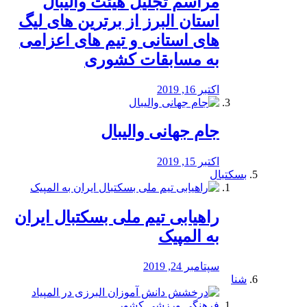
مراسم تجلیل هیئت والیبال
استان البرز از برترین های لیگ
های استانی و تیم های اعزامی
به مسابقات کشوری
اکتبر 16, 2019
جام جهانی والیبال
اکتبر 15, 2019
بسکتبال
راهیابی تیم ملی بسکتبال ایران
به المپیک
سپتامبر 24, 2019
شنا