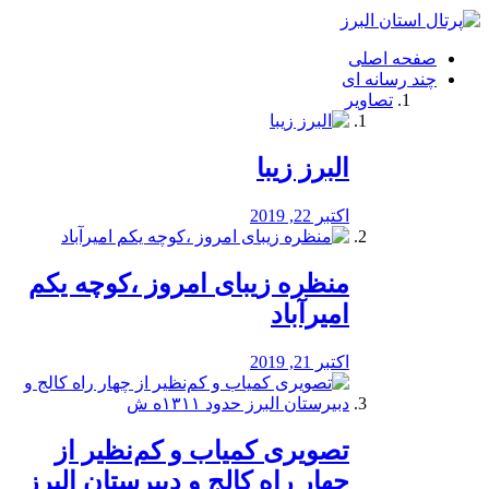
فصد
خون
صفحه اصلی
شرق
چند رسانه ای
تهران
تصاویر
خشکشویی
تصفیه
آب
البرز زیبا
طراحی
سایت
و
اکتبر 22, 2019
سئو
vip
منظره‌‌ زیبای امروز ،کوچه یکم
امیرآباد
اکتبر 21, 2019
️تصویری کمیاب و کم‌نظیر از
چهار راه كالج و دبيرستان البرز