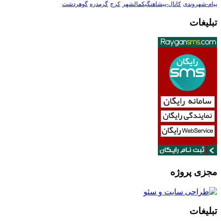
پیام-شهروندی
کانال-پیشاهنگیکمالشهر
کرج
گرمدره
گوهردشت
تبلیغات
مجزی پروژه
تبلیغات