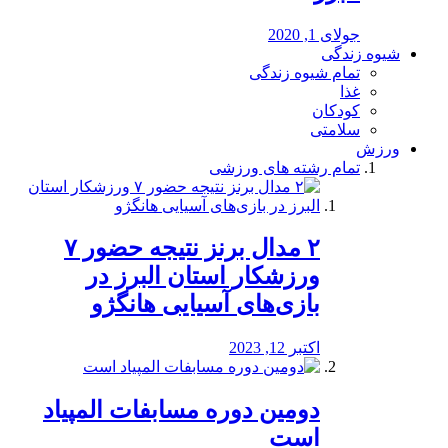
جولای 1, 2020
شیوه زندگی
تمام شیوه زندگی
غذا
کودکان
سلامتی
ورزش
تمام رشته های ورزشی
۲ مدال برنز نتیجه حضور ۷
ورزشکار استان البرز در
بازی‌های آسیایی هانگژو
اکتبر 12, 2023
دومین دوره مسابفات المپیاد
است