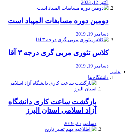
اکتبر 12, 2023
دومین دوره مسابفات المپیاد است
دسامبر 19, 2019
کلاس تئوری مربی گری درجه ۳ آقا
دسامبر 19, 2019
علمی
دانشگاه ها
بازگشت ساعت کاری دانشگاه
آزاد اسلامی استان البرز
دسامبر 25, 2019