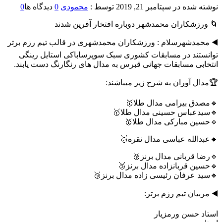
نوشته شده در
سپتامبر 21, 2019
توسط :
محمودی
0
دیدگاه ها
0
🌀 ورزشکاران محمدشهر دوباره افتخار آفرین شدند
◀️ محمدشهرسلام : ورزشکاران محمدشهری در قالب تیم رزم برتر
توانستند در مسابقات کشوری سبک سوپرساباکی استایل رینگی
انتخابی مسابقات جهانی قبرس به مدال های رنگارنگ دست یابند.
🏆مدال آوران به شرح زیر میباشند:
🔹مصدق بیرامی مدال طلا🥇
🔹سیدعباس حسینی مدال طلا🥇
🔹حسین مبارکی مدال طلا🥇
🔹عبدالله عباسی مدال نقره🥈
🔹رضا قربانی مدال برنز🥉
🔹حسین قربانزاده مدال برنز🥉
🔹سید عرفان رئیسی زاده مدال برنز🥉
◀️ مربیان تیم رزم برتر:
استاد حسن ورمزیار