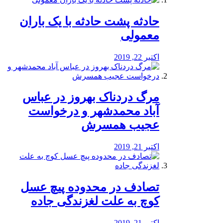
️حادثه پشت حادثه با یک باران
معمولی
اکتبر 22, 2019
مرگ دردناک بهروز در عباس
آباد محمدشهر و درخواست
عجیب همسرش
اکتبر 21, 2019
تصادف در محدوده پیچ عسل
کوچ به علت لغزندگی جاده
اکتبر 21, 2019