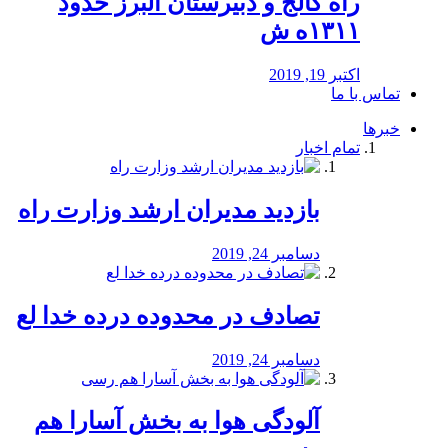
راه كالج و دبيرستان البرز حدود
۱۳۱۱ه ش
اکتبر 19, 2019
تماس با ما
خبرها
تمام اخبار
بازدید مدیران ارشد وزارت راه
دسامبر 24, 2019
تصادف در محدوده درده خدا لع
دسامبر 24, 2019
آلودگی هوا به بخش آسارا هم