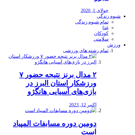
جولای 1, 2020
شیوه زندگی
تمام شیوه زندگی
غذا
کودکان
سلامتی
ورزش
تمام رشته های ورزشی
۲ مدال برنز نتیجه حضور ۷
ورزشکار استان البرز در
بازی‌های آسیایی هانگژو
اکتبر 12, 2023
دومین دوره مسابفات المپیاد
است