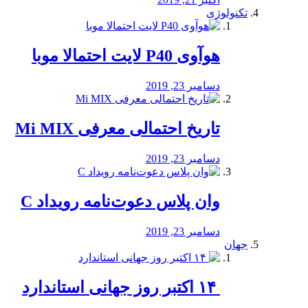
تکنولوژی
هوآوی P40 لایت احتمالا موبا
دسامبر 23, 2019
تاریخ احتمالی معرفی Mi MIX
دسامبر 23, 2019
وان پلاس دعوت‌نامه رویداد C
دسامبر 23, 2019
جهان
‏ ۱۴ اکتبر روز جهانی استاندارد