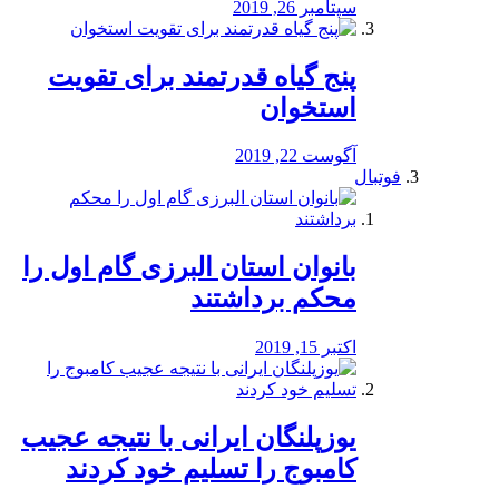
سپتامبر 26, 2019
پنج گیاه قدرتمند برای تقویت
استخوان
آگوست 22, 2019
فوتبال
بانوان استان البرزی گام اول را
محكم برداشتند
اکتبر 15, 2019
یوزپلنگان ایرانی با نتیجه عجیب
کامبوج را تسلیم خود کردند