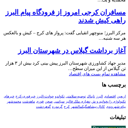
مسافران کرجی امروز از فرودگاه پیام البرز
راهی کیش شدند
مرکز البرز؛ منوچهر اتقیایی گفت: پرواز های کرج – کیش و بالعکس
هر سه شنبه…
آغاز برداشت گیلاس در شهرستان البرز
مدیر جهاد کشاورزی شهرستان البرز پیش بینی کرد بیش از ۳ هزار
تن گیلاس از این میزان سطح…
مشاهده تمام پست های اقتصاد
برچسب ها
اربعین
اقتصادی
البرز
تابناك
توصیه-سلامتی
تکواندو
حوادث-البرز
خبرفوری-کرج
خبرهای
تکنولوڑی را بخوانید و ش
دهیاری ملک فالیز
سیاسی
صحن
فوری
ماهدشت
محمدشهر
پیام-شهروندی
کانال-پیشاهنگیکمالشهر
کرج
گرمدره
گوهردشت
تبلیغات