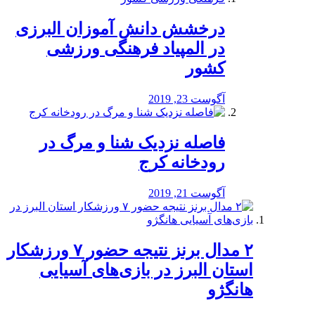
درخشش دانش آموزان البرزی
در المپیاد فرهنگی ورزشی
کشور
آگوست 23, 2019
️فاصله نزدیک شنا و مرگ در
رودخانه کرج
آگوست 21, 2019
۲ مدال برنز نتیجه حضور ۷ ورزشکار
استان البرز در بازی‌های آسیایی
هانگژو