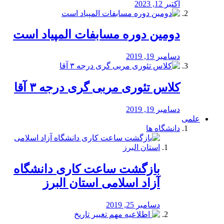
اکتبر 12, 2023
دومین دوره مسابفات المپیاد است
دسامبر 19, 2019
کلاس تئوری مربی گری درجه ۳ آقا
دسامبر 19, 2019
علمی
دانشگاه ها
بازگشت ساعت کاری دانشگاه
آزاد اسلامی استان البرز
دسامبر 25, 2019