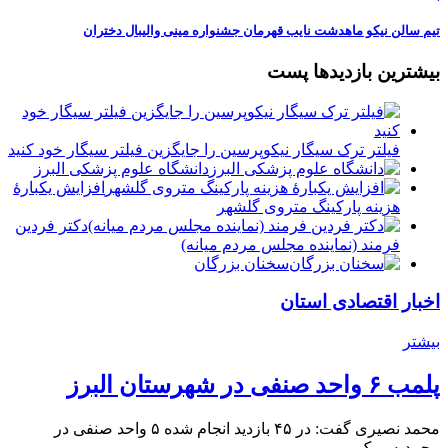
تیم سالن نیکو ماهدشت نایب قهرمان جشنواره مینی والیبال دختران
بیشترین بازدیدها پست
فیلتر ترک سیگار نیکوپرسین را جایگزین فیلتر سیگار خود کنید
دانشگاه علوم پزشکی البرز
افزایش یکبارۀ
هزینه پارکینگ متروی گلشهر
دكتر فردين
فرمند (نماينده مجلس مردم میانه)
سخنان بزرگان
اخبار اقتصادی استان
بیشتر
پلمب ۶ واحد صنفی در شهرستان البرز
محمد نصیری گفت: در ۴۵ بازدید انجام شده ۵ واحد صنفی در
محمدیه و یک…