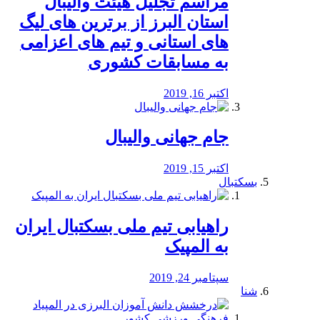
مراسم تجلیل هیئت والیبال
استان البرز از برترین های لیگ
های استانی و تیم های اعزامی
به مسابقات کشوری
اکتبر 16, 2019
جام جهانی والیبال
اکتبر 15, 2019
بسکتبال
راهیابی تیم ملی بسکتبال ایران
به المپیک
سپتامبر 24, 2019
شنا