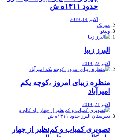
حدود ۱۳۱۱ه ش
اکتبر 19, 2019
موزیک
ویدئو
البرز زیبا
اکتبر 22, 2019
منظره‌‌ زیبای امروز ،کوچه یکم
امیرآباد
اکتبر 21, 2019
️تصویری کمیاب و کم‌نظیر از چهار