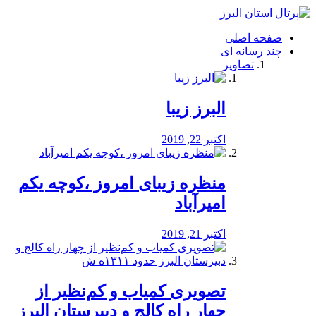
فصد
خون
صفحه اصلی
شرق
چند رسانه ای
تهران
تصاویر
خشکشویی
تصفیه
آب
البرز زیبا
طراحی
سایت
و
اکتبر 22, 2019
سئو
vip
منظره‌‌ زیبای امروز ،کوچه یکم
امیرآباد
اکتبر 21, 2019
️تصویری کمیاب و کم‌نظیر از
چهار راه كالج و دبيرستان البرز