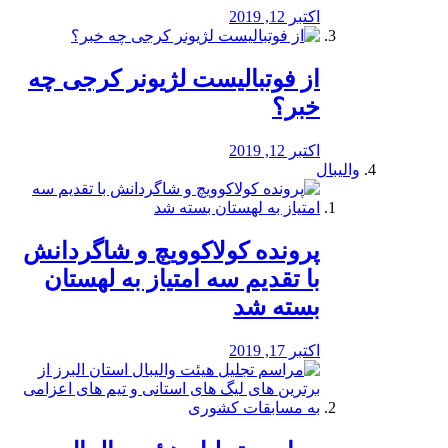
اکتبر 12, 2019
از فوتبالیست لژیونر کرجی چه
خبر؟
اکتبر 12, 2019
والیبال
پرونده کولاکوویچ و شاگردانش
با تقدیم سه امتیاز به لهستان
بسته شد
اکتبر 17, 2019