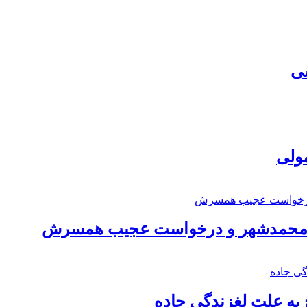
سی
مولی
اد محمدشهر و درخواست عجیب همسرش
به علت لغزندگی جاده