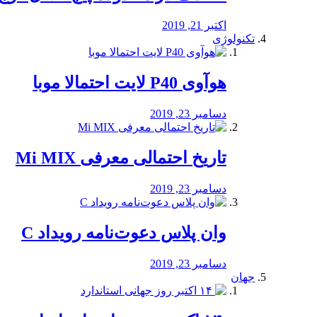
اکتبر 21, 2019
تکنولوژی
هوآوی P40 لایت احتمالا موبا
دسامبر 23, 2019
تاریخ احتمالی معرفی Mi MIX
دسامبر 23, 2019
وان پلاس دعوت‌نامه رویداد C
دسامبر 23, 2019
جهان