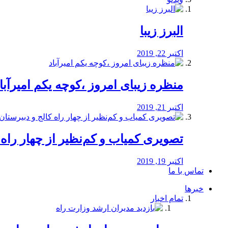
البرز زیبا
اکتبر 22, 2019
منظره‌‌ زیبای امروز ،کوچه یکم امیرآبا
اکتبر 21, 2019
️تصویری کمیاب و کم‌نظیر از چهار راه كالج
اکتبر 19, 2019
تماس با ما
خبرها
تمام اخبار