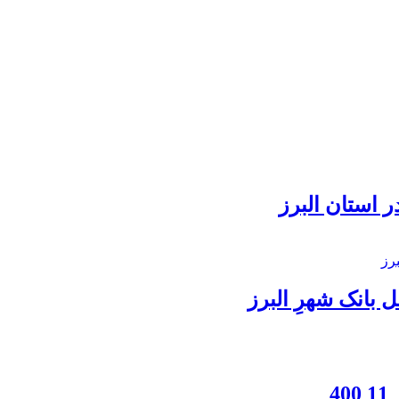
 استان البرز
بانک شهرِ البرز
4