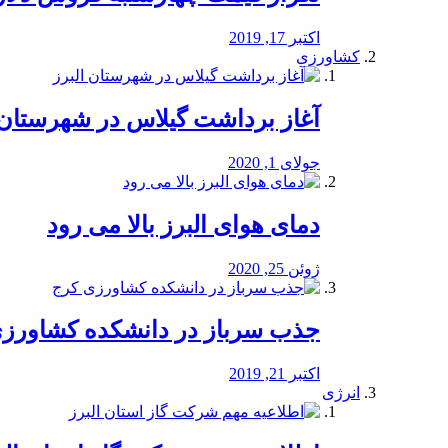
اکتبر 17, 2019
کشاورزی
آغاز برداشت گیلاس در شهرستان 
جولای 1, 2020
دمای هوای البرز بالا می رود
ژوئن 25, 2020
جذب سرباز در دانشکده کشاورز
اکتبر 21, 2019
انرژی