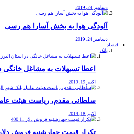
دسامبر 24, 2019
آلودگی هوا به بخش آسارا هم رسی
دسامبر 24, 2019
اقتصاد
بانک
️اعطا تسیهلات به مشاغل خانگی در
اکتبر 19, 2019
سلطانی مقدم، ریاست هیئت عامل 
اکتبر 18, 2019
تکرار قیمت چهارشنبه فروش دلار 11 00