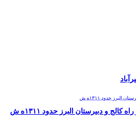
رآباد
كالج و دبيرستان البرز حدود ۱۳۱۱ه ش