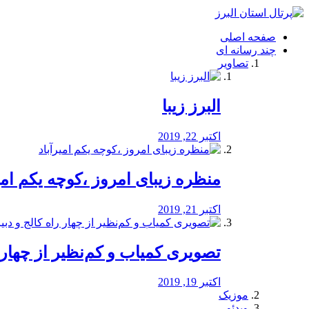
فصد
خون
صفحه اصلی
شرق
چند رسانه ای
تهران
تصاویر
خشکشویی
تصفیه
آب
البرز زیبا
طراحی
سایت
و
اکتبر 22, 2019
سئو
vip
منظره‌‌ زیبای امروز ،کوچه یکم امی
اکتبر 21, 2019
️تصویری کمیاب و کم‌نظیر از چهار راه 
اکتبر 19, 2019
موزیک
ویدئو