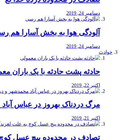
دسامبر 24, 2019
آلودگی هوا به بخش آسارا هم ر
دسامبر 24, 2019
حوادث
️حادثه پشت حادثه با یک باران مع
اکتبر 22, 2019
مرگ دردناک بهروز در عباس آب
اکتبر 21, 2019
تصادف در محدوده پیچ عسل کوچ 