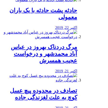
️حادثه پشت حادثه با یک باران
معمولی
اکتبر 22, 2019
مرگ دردناک بهروز در عباس
آباد محمدشهر و درخواست
عجیب همسرش
اکتبر 21, 2019
تصادف در محدوده پیچ عسل
کوچ به علت لغزندگی جاده
اکتبر 21, 2019