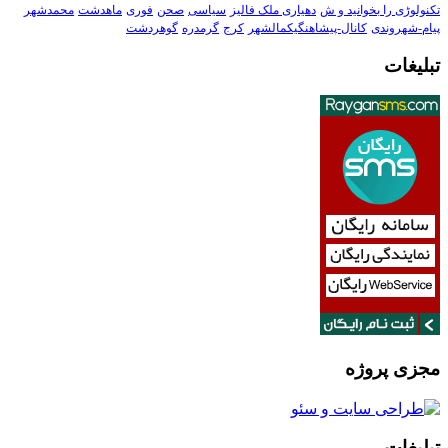
تکنولوڑی را بخوانید و ش
دهیاری ملک فالیز
سیاسی
صحن
فوری
ماهدشت
محمدشهر
پیام-شهروندی
کانال-پیشاهنگیکمالشهر
کرج
گرمدره
گوهردشت
تبلیغات
مجزی پروژه
تبلیغات