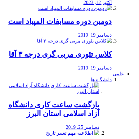
اکتبر 12, 2023
دومین دوره مسابفات المپیاد است
دسامبر 19, 2019
کلاس تئوری مربی گری درجه ۳ آقا
دسامبر 19, 2019
علمی
دانشگاه ها
بازگشت ساعت کاری دانشگاه
آزاد اسلامی استان البرز
دسامبر 25, 2019