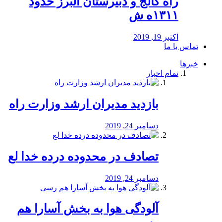
راه كالج و دبيرستان البرز حدود
۱۳۱۱ه ش
اکتبر 19, 2019
تماس با ما
خبرها
تمام اخبار
بازدید مدیران ارشد وزارت راه
دسامبر 24, 2019
تصادف در محدوده درده خدا لع
دسامبر 24, 2019
آلودگی هوا به بخش آسارا هم