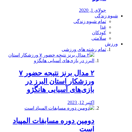
جولای 1, 2020
شیوه زندگی
تمام شیوه زندگی
غذا
کودکان
سلامتی
ورزش
تمام رشته های ورزشی
۲ مدال برنز نتیجه حضور ۷
ورزشکار استان البرز در
بازی‌های آسیایی هانگژو
اکتبر 12, 2023
دومین دوره مسابفات المپیاد
است