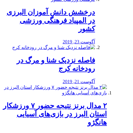
درخشش دانش آموزان البرزی
در المپیاد فرهنگی ورزشی
کشور
آگوست 23, 2019
️فاصله نزدیک شنا و مرگ در
رودخانه کرج
آگوست 21, 2019
۲ مدال برنز نتیجه حضور ۷ ورزشکار
استان البرز در بازی‌های آسیایی
هانگژو