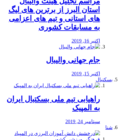
مراسم تجلیل هیئت والیبال
استان البرز از برترین های لیگ
های استانی و تیم های اعزامی
به مسابقات کشوری
اکتبر 16, 2019
جام جهانی والیبال
اکتبر 15, 2019
بسکتبال
راهیابی تیم ملی بسکتبال ایران
به المپیک
سپتامبر 24, 2019
شنا