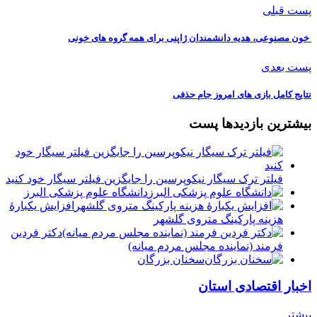
پست قبلی
️ خون مصنوعی، هدیه دانشمندان ژاپنی برای همه گروه های خونی
پست بعدی
️نتایج کامل بازی های امروز جام حذفی
بیشترین بازدیدها پست
فیلتر ترک سیگار نیکوپرسین را جایگزین فیلتر سیگار خود کنید
دانشگاه علوم پزشکی البرز
افزایش یکبارۀ
هزینه پارکینگ متروی گلشهر
دكتر فردين
فرمند (نماينده مجلس مردم میانه)
سخنان بزرگان
اخبار اقتصادی استان
بیشتر