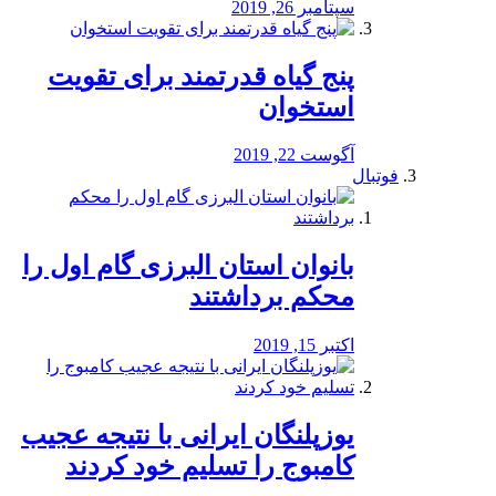
سپتامبر 26, 2019
پنج گیاه قدرتمند برای تقویت
استخوان
آگوست 22, 2019
فوتبال
بانوان استان البرزی گام اول را
محكم برداشتند
اکتبر 15, 2019
یوزپلنگان ایرانی با نتیجه عجیب
کامبوج را تسلیم خود کردند