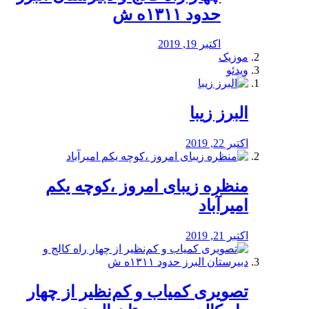
حدود ۱۳۱۱ه ش
اکتبر 19, 2019
موزیک
ویدئو
البرز زیبا
اکتبر 22, 2019
منظره‌‌ زیبای امروز ،کوچه یکم
امیرآباد
اکتبر 21, 2019
️تصویری کمیاب و کم‌نظیر از چهار