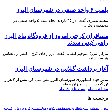
پلمب ۶ واحد صنفی در شهرستان البرز
محمد نصیری گفت: در ۴۵ بازدید انجام شده ۵ واحد صنفی در
محمدیه و یک…
مسافران کرجی امروز از فرودگاه پیام البرز
راهی کیش شدند
مرکز البرز؛ منوچهر اتقیایی گفت: پرواز های کرج – کیش و بالعکس
هر سه شنبه…
آغاز برداشت گیلاس در شهرستان البرز
مدیر جهاد کشاورزی شهرستان البرز پیش بینی کرد بیش از ۳ هزار
تن گیلاس از این میزان سطح…
مشاهده تمام پست های اقتصاد
برچسب ها
اربعین
اقتصادی
البرز
تابناك
توصیه-سلامتی
تکواندو
حوادث-البرز
خبرفوری-کرج
خبرهای