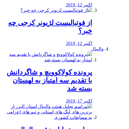
اکتبر 12, 2019
از فوتبالیست لژیونر کرجی چه
خبر؟
اکتبر 12, 2019
والیبال
پرونده کولاکوویچ و شاگردانش
با تقدیم سه امتیاز به لهستان
بسته شد
اکتبر 17, 2019