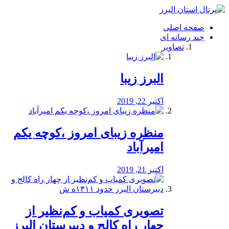
فصد
خون
صفحه اصلی
شرق
چند رسانه ای
تهران
تصاویر
خشکشویی
تصفیه
آب
البرز زیبا
طراحی
سایت
و
اکتبر 22, 2019
سئو
vip
منظره‌‌ زیبای امروز ،کوچه یکم
امیرآباد
اکتبر 21, 2019
️تصویری کمیاب و کم‌نظیر از
چهار راه كالج و دبيرستان البرز