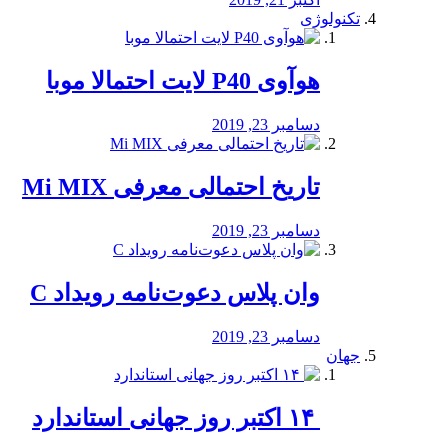
تکنولوژی
هوآوی P40 لایت احتمالا موبا
دسامبر 23, 2019
تاریخ احتمالی معرفی Mi MIX
دسامبر 23, 2019
وان پلاس دعوت‌نامه رویداد C
دسامبر 23, 2019
جهان
‏ ۱۴ اکتبر روز جهانی استاندارد