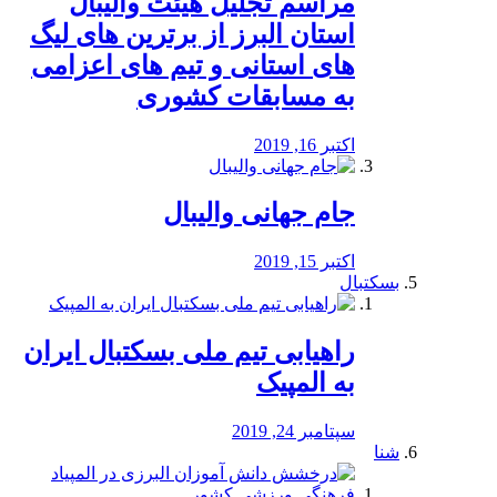
مراسم تجلیل هیئت والیبال
استان البرز از برترین های لیگ
های استانی و تیم های اعزامی
به مسابقات کشوری
اکتبر 16, 2019
جام جهانی والیبال
اکتبر 15, 2019
بسکتبال
راهیابی تیم ملی بسکتبال ایران
به المپیک
سپتامبر 24, 2019
شنا