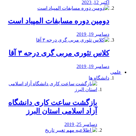
اکتبر 12, 2023
دومین دوره مسابفات المپیاد است
دسامبر 19, 2019
کلاس تئوری مربی گری درجه ۳ آقا
دسامبر 19, 2019
علمی
دانشگاه ها
بازگشت ساعت کاری دانشگاه
آزاد اسلامی استان البرز
دسامبر 25, 2019