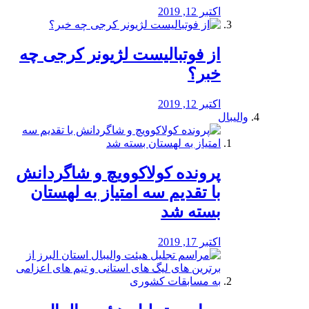
اکتبر 12, 2019
از فوتبالیست لژیونر کرجی چه
خبر؟
اکتبر 12, 2019
والیبال
پرونده کولاکوویچ و شاگردانش
با تقدیم سه امتیاز به لهستان
بسته شد
اکتبر 17, 2019