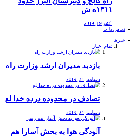
راه كالج و دبيرستان البرز حدود
۱۳۱۱ه ش
اکتبر 19, 2019
تماس با ما
خبرها
تمام اخبار
بازدید مدیران ارشد وزارت راه
دسامبر 24, 2019
تصادف در محدوده درده خدا لع
دسامبر 24, 2019
آلودگی هوا به بخش آسارا هم