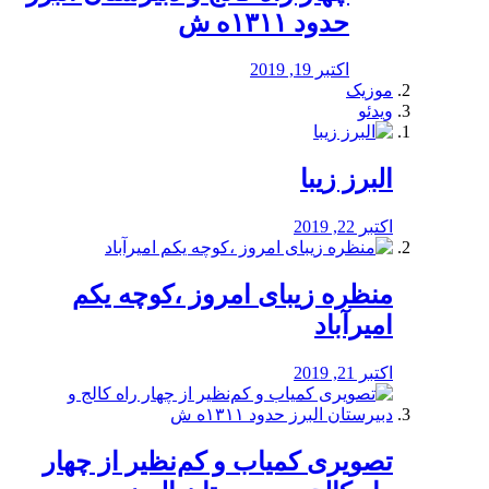
حدود ۱۳۱۱ه ش
اکتبر 19, 2019
موزیک
ویدئو
البرز زیبا
اکتبر 22, 2019
منظره‌‌ زیبای امروز ،کوچه یکم
امیرآباد
اکتبر 21, 2019
️تصویری کمیاب و کم‌نظیر از چهار