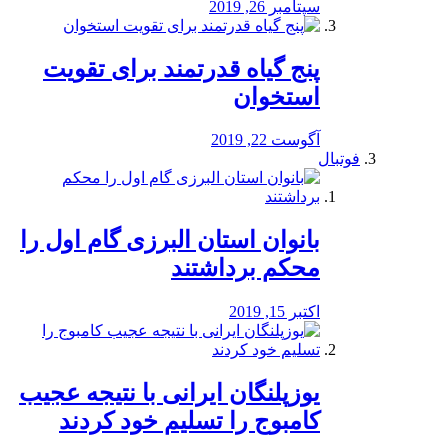
سپتامبر 26, 2019
پنج گیاه قدرتمند برای تقویت
استخوان
آگوست 22, 2019
فوتبال
بانوان استان البرزی گام اول را
محكم برداشتند
اکتبر 15, 2019
یوزپلنگان ایرانی با نتیجه عجیب
کامبوج را تسلیم خود کردند