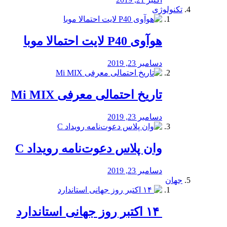
تکنولوژی
هوآوی P40 لایت احتمالا موبا
دسامبر 23, 2019
تاریخ احتمالی معرفی Mi MIX
دسامبر 23, 2019
وان پلاس دعوت‌نامه رویداد C
دسامبر 23, 2019
جهان
‏ ۱۴ اکتبر روز جهانی استاندارد