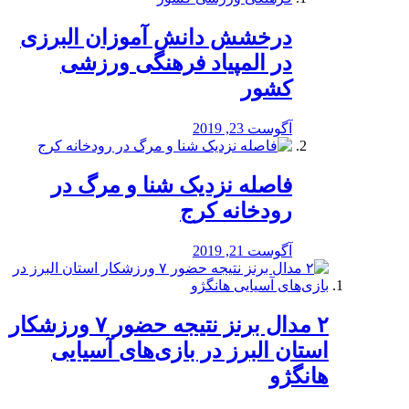
درخشش دانش آموزان البرزی
در المپیاد فرهنگی ورزشی
کشور
آگوست 23, 2019
️فاصله نزدیک شنا و مرگ در
رودخانه کرج
آگوست 21, 2019
۲ مدال برنز نتیجه حضور ۷ ورزشکار
استان البرز در بازی‌های آسیایی
هانگژو