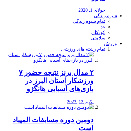
جولای 1, 2020
شیوه زندگی
تمام شیوه زندگی
غذا
کودکان
سلامتی
ورزش
تمام رشته های ورزشی
۲ مدال برنز نتیجه حضور ۷
ورزشکار استان البرز در
بازی‌های آسیایی هانگژو
اکتبر 12, 2023
دومین دوره مسابفات المپیاد
است