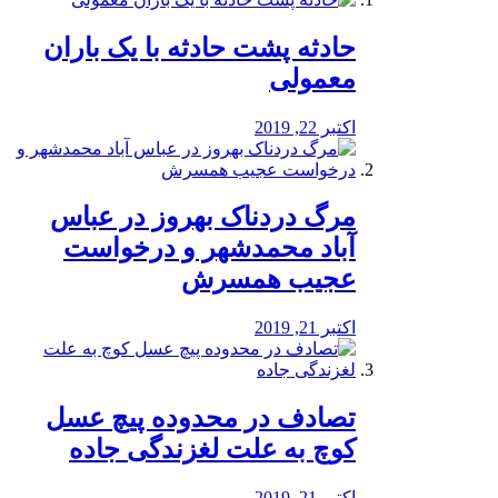
️حادثه پشت حادثه با یک باران
معمولی
اکتبر 22, 2019
مرگ دردناک بهروز در عباس
آباد محمدشهر و درخواست
عجیب همسرش
اکتبر 21, 2019
تصادف در محدوده پیچ عسل
کوچ به علت لغزندگی جاده
اکتبر 21, 2019