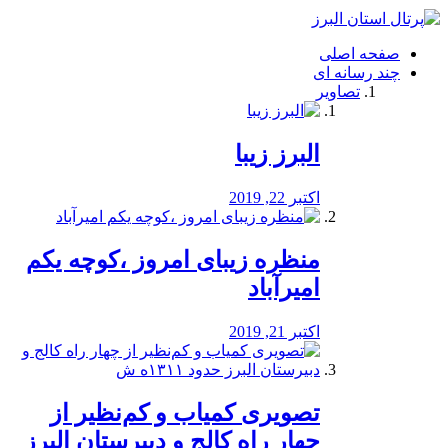
فصد
خون
صفحه اصلی
شرق
چند رسانه ای
تهران
تصاویر
خشکشویی
تصفیه
آب
البرز زیبا
طراحی
سایت
و
اکتبر 22, 2019
سئو
vip
منظره‌‌ زیبای امروز ،کوچه یکم
امیرآباد
اکتبر 21, 2019
️تصویری کمیاب و کم‌نظیر از
چهار راه كالج و دبيرستان البرز