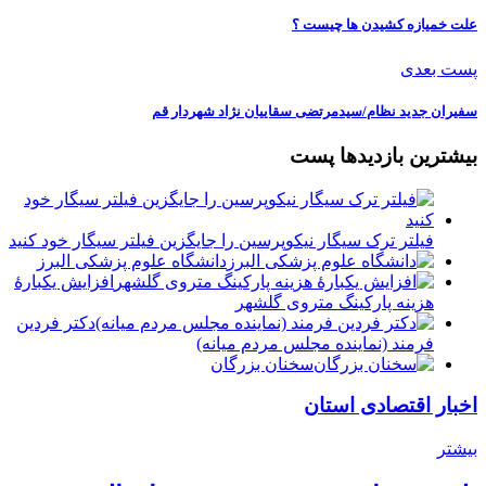
علت خمیازه کشیدن ها چیست ؟
پست بعدی
سفیران جدید نظام/سیدمرتضی سقاییان نژاد شهردار قم
بیشترین بازدیدها پست
فیلتر ترک سیگار نیکوپرسین را جایگزین فیلتر سیگار خود کنید
دانشگاه علوم پزشکی البرز
افزایش یکبارۀ
هزینه پارکینگ متروی گلشهر
دكتر فردين
فرمند (نماينده مجلس مردم میانه)
سخنان بزرگان
اخبار اقتصادی استان
بیشتر