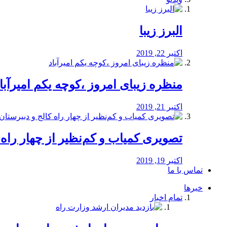
البرز زیبا
اکتبر 22, 2019
منظره‌‌ زیبای امروز ،کوچه یکم امیرآبا
اکتبر 21, 2019
️تصویری کمیاب و کم‌نظیر از چهار راه كالج
اکتبر 19, 2019
تماس با ما
خبرها
تمام اخبار