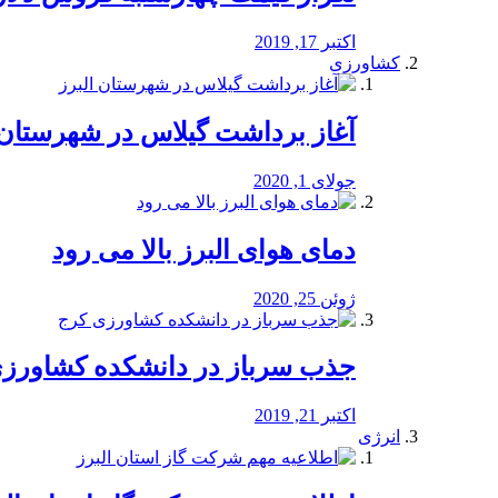
اکتبر 17, 2019
کشاورزی
آغاز برداشت گیلاس در شهرستان 
جولای 1, 2020
دمای هوای البرز بالا می رود
ژوئن 25, 2020
جذب سرباز در دانشکده کشاورز
اکتبر 21, 2019
انرژی