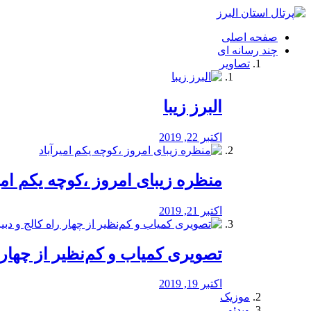
فصد
خون
صفحه اصلی
شرق
چند رسانه ای
تهران
تصاویر
خشکشویی
تصفیه
آب
البرز زیبا
طراحی
سایت
و
اکتبر 22, 2019
سئو
vip
منظره‌‌ زیبای امروز ،کوچه یکم امی
اکتبر 21, 2019
️تصویری کمیاب و کم‌نظیر از چهار راه 
اکتبر 19, 2019
موزیک
ویدئو