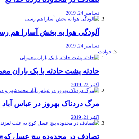
دسامبر 24, 2019
آلودگی هوا به بخش آسارا هم ر
دسامبر 24, 2019
حوادث
️حادثه پشت حادثه با یک باران مع
اکتبر 22, 2019
مرگ دردناک بهروز در عباس آب
اکتبر 21, 2019
تصادف در محدوده پیچ عسل کوچ 