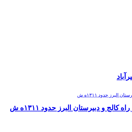
رآباد
كالج و دبيرستان البرز حدود ۱۳۱۱ه ش