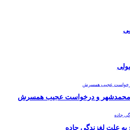
سی
مولی
اد محمدشهر و درخواست عجیب همسرش
به علت لغزندگی جاده