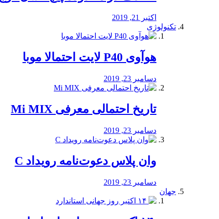
اکتبر 21, 2019
تکنولوژی
هوآوی P40 لایت احتمالا موبا
دسامبر 23, 2019
تاریخ احتمالی معرفی Mi MIX
دسامبر 23, 2019
وان پلاس دعوت‌نامه رویداد C
دسامبر 23, 2019
جهان