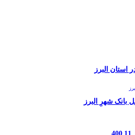
 استان البرز
بانک شهرِ البرز
4