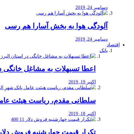
دسامبر 24, 2019
آلودگی هوا به بخش آسارا هم رسی
دسامبر 24, 2019
اقتصاد
بانک
️اعطا تسیهلات به مشاغل خانگی در
اکتبر 19, 2019
سلطانی مقدم، ریاست هیئت عامل 
اکتبر 18, 2019
تکرار قیمت چهارشنبه فروش دلار 11 00