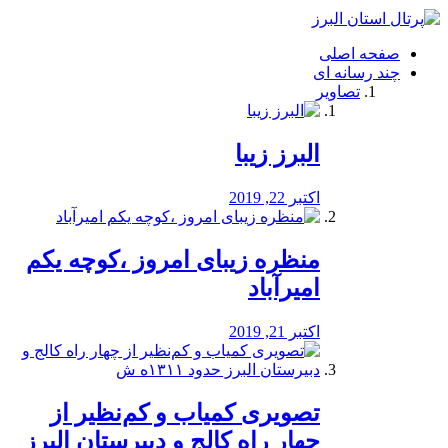
فصد
خون
صفحه اصلی
شرق
چند رسانه ای
تهران
تصاویر
خشکشویی
تصفیه
آب
البرز زیبا
طراحی
سایت
و
اکتبر 22, 2019
سئو
vip
منظره‌‌ زیبای امروز ،کوچه یکم
امیرآباد
اکتبر 21, 2019
️تصویری کمیاب و کم‌نظیر از
چهار راه كالج و دبيرستان البرز