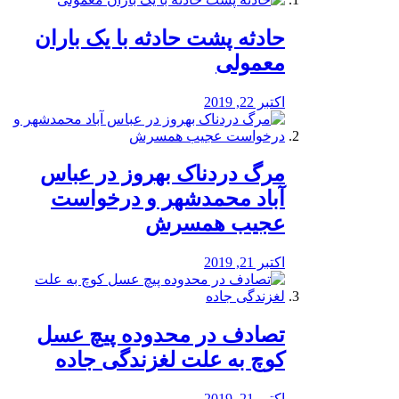
️حادثه پشت حادثه با یک باران
معمولی
اکتبر 22, 2019
مرگ دردناک بهروز در عباس
آباد محمدشهر و درخواست
عجیب همسرش
اکتبر 21, 2019
تصادف در محدوده پیچ عسل
کوچ به علت لغزندگی جاده
اکتبر 21, 2019