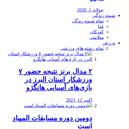
جولای 1, 2020
شیوه زندگی
تمام شیوه زندگی
غذا
کودکان
سلامتی
ورزش
تمام رشته های ورزشی
۲ مدال برنز نتیجه حضور ۷
ورزشکار استان البرز در
بازی‌های آسیایی هانگژو
اکتبر 12, 2023
دومین دوره مسابفات المپیاد
است