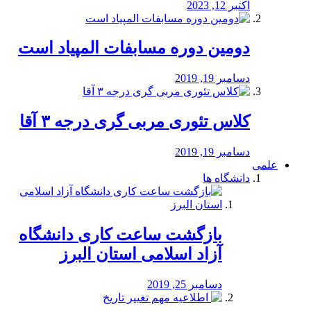
اکتبر 12, 2023
دومین دوره مسابفات المپیاد است
دسامبر 19, 2019
کلاس تئوری مربی گری درجه ۳ آقا
دسامبر 19, 2019
علمی
دانشگاه ها
بازگشت ساعت کاری دانشگاه
آزاد اسلامی استان البرز
دسامبر 25, 2019