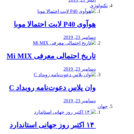
تکنولوژی
هوآوی P40 لایت احتمالا موبا
دسامبر 23, 2019
تاریخ احتمالی معرفی Mi MIX
دسامبر 23, 2019
وان پلاس دعوت‌نامه رویداد C
دسامبر 23, 2019
جهان
‏ ۱۴ اکتبر روز جهانی استاندارد