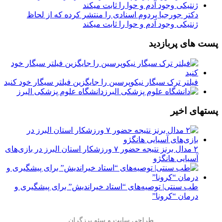
دکتر جورجیا پردوم اسنادی را منتشر کرده که از لحاظ
ژنتیکی وجود آدم و حوا را ثابت میکند
پست های پربازدید
فیلتر ترک سیگار نیکوپرسین را جایگزین فیلتر سیگار خود کنید
دانشگاه علوم پزشکی البرز
پستهای اخیر
۲ مدال برنز نتیجه حضور ۷ ورزشکار استان البرز در بازی‌های
آسیایی هانگژو
طب سنتی| توصیه‌‌های “استاد خیراندیش” برای پیشگیری و
درمان “کرونا”