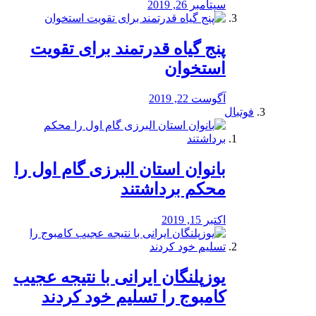
سپتامبر 26, 2019
پنج گیاه قدرتمند برای تقویت
استخوان
آگوست 22, 2019
فوتبال
بانوان استان البرزی گام اول را
محكم برداشتند
اکتبر 15, 2019
یوزپلنگان ایرانی با نتیجه عجیب
کامبوج را تسلیم خود کردند