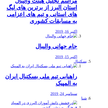
مراسم تجلیل هیئت والیبال
استان البرز از برترین های لیگ
های استانی و تیم های اعزامی
به مسابقات کشوری
اکتبر 16, 2019
جام جهانی والیبال
اکتبر 15, 2019
بسکتبال
راهیابی تیم ملی بسکتبال ایران
به المپیک
سپتامبر 24, 2019
شنا