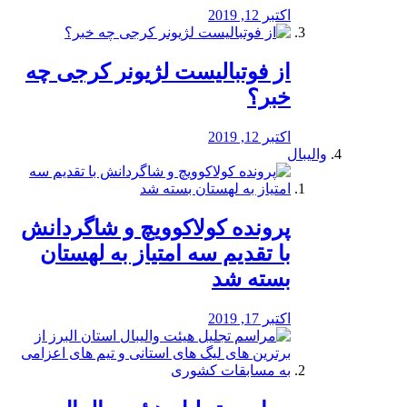
اکتبر 12, 2019
از فوتبالیست لژیونر کرجی چه
خبر؟
اکتبر 12, 2019
والیبال
پرونده کولاکوویچ و شاگردانش
با تقدیم سه امتیاز به لهستان
بسته شد
اکتبر 17, 2019