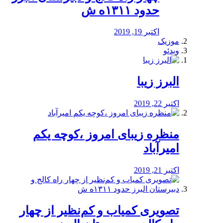
حدود ۱۳۱۱ه ش
اکتبر 19, 2019
موزیک
ویدئو
البرز زیبا
اکتبر 22, 2019
منظره‌‌ زیبای امروز ،کوچه یکم
امیرآباد
اکتبر 21, 2019
️تصویری کمیاب و کم‌نظیر از چهار