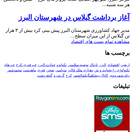
هر سه شنبه…
آغاز برداشت گیلاس در شهرستان البرز
مدیر جهاد کشاورزی شهرستان البرز پیش بینی کرد بیش از ۳ هزار
تن گیلاس از این میزان سطح…
مشاهده تمام پست های اقتصاد
برچسب ها
اربعین
اقتصادی
البرز
تابناك
توصیه-سلامتی
تکواندو
حوادث-البرز
خبرفوری-کرج
خبرهای
تکنولوڑی را بخوانید و ش
دهیاری ملک فالیز
سیاسی
صحن
فوری
ماهدشت
محمدشهر
پیام-شهروندی
کانال-پیشاهنگیکمالشهر
کرج
گرمدره
گوهردشت
تبلیغات