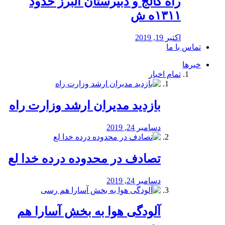
راه كالج و دبيرستان البرز حدود
۱۳۱۱ه ش
اکتبر 19, 2019
تماس با ما
خبرها
تمام اخبار
بازدید مدیران ارشد وزارت راه
دسامبر 24, 2019
تصادف در محدوده درده خدا لع
دسامبر 24, 2019
آلودگی هوا به بخش آسارا هم