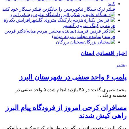
فیلتر ترک سیگار نیکوپرسین را جایگزین فیلتر سیگار خود کنید
دانشگاه علوم پزشکی البرز
افزایش یکبارۀ
هزینه پارکینگ متروی گلشهر
دكتر فردين
فرمند (نماينده مجلس مردم میانه)
سخنان بزرگان
اخبار اقتصادی استان
بیشتر
پلمب ۶ واحد صنفی در شهرستان البرز
محمد نصیری گفت: در ۴۵ بازدید انجام شده ۵ واحد صنفی در
محمدیه و یک…
مسافران کرجی امروز از فرودگاه پیام البرز
راهی کیش شدند
مرکز البرز؛ منوچهر اتقیایی گفت: پرواز های کرج – کیش و بالعکس