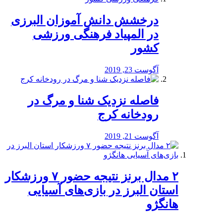
درخشش دانش آموزان البرزی
در المپیاد فرهنگی ورزشی
کشور
آگوست 23, 2019
️فاصله نزدیک شنا و مرگ در
رودخانه کرج
آگوست 21, 2019
۲ مدال برنز نتیجه حضور ۷ ورزشکار
استان البرز در بازی‌های آسیایی
هانگژو