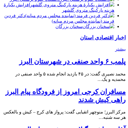
افزایش یکبارۀ
هزینه پارکینگ متروی گلشهر
دكتر فردين
فرمند (نماينده مجلس مردم میانه)
سخنان بزرگان
اخبار اقتصادی استان
بیشتر
پلمب ۶ واحد صنفی در شهرستان البرز
محمد نصیری گفت: در ۴۵ بازدید انجام شده ۵ واحد صنفی در
محمدیه و یک…
مسافران کرجی امروز از فرودگاه پیام البرز
راهی کیش شدند
مرکز البرز؛ منوچهر اتقیایی گفت: پرواز های کرج – کیش و بالعکس
هر سه شنبه…