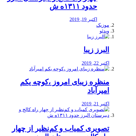
حدود ۱۳۱۱ه ش
اکتبر 19, 2019
موزیک
ویدئو
البرز زیبا
اکتبر 22, 2019
منظره‌‌ زیبای امروز ،کوچه یکم
امیرآباد
اکتبر 21, 2019
️تصویری کمیاب و کم‌نظیر از چهار