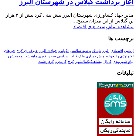
آغاز برداشت گیلاس در شهرستان البرز
مدیر جهاد کشاورزی شهرستان البرز پیش بینی کرد بیش از ۳ هزار
تن گیلاس از این میزان سطح…
مشاهده تمام پست های اقتصاد
برچسب ها
اربعین
اقتصادی
البرز
تابناك
توصیه-سلامتی
تکواندو
حوادث-البرز
خبرفوری-کرج
خبرهای
تکنولوڑی را بخوانید و ش
دهیاری ملک فالیز
سیاسی
صحن
فوری
ماهدشت
محمدشهر
پیام-شهروندی
کانال-پیشاهنگیکمالشهر
کرج
گرمدره
گوهردشت
تبلیغات