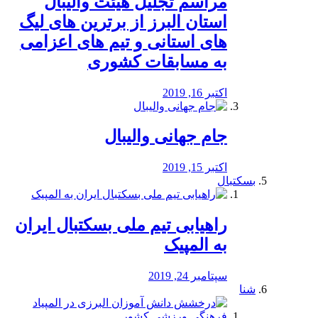
مراسم تجلیل هیئت والیبال
استان البرز از برترین های لیگ
های استانی و تیم های اعزامی
به مسابقات کشوری
اکتبر 16, 2019
جام جهانی والیبال
اکتبر 15, 2019
بسکتبال
راهیابی تیم ملی بسکتبال ایران
به المپیک
سپتامبر 24, 2019
شنا