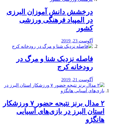
درخشش دانش آموزان البرزی
در المپیاد فرهنگی ورزشی
کشور
آگوست 23, 2019
️فاصله نزدیک شنا و مرگ در
رودخانه کرج
آگوست 21, 2019
۲ مدال برنز نتیجه حضور ۷ ورزشکار
استان البرز در بازی‌های آسیایی
هانگژو