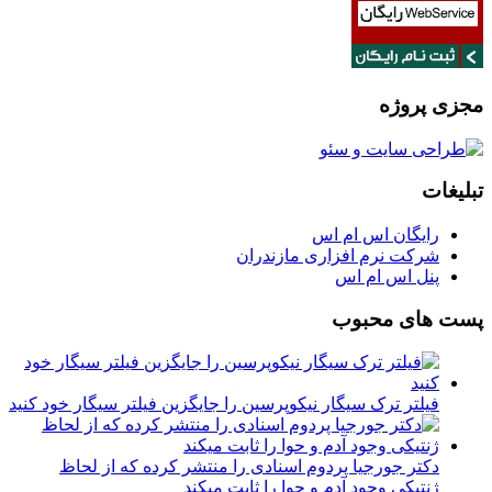
مجزی پروژه
تبلیغات
رایگان اس ام اس
شرکت نرم افزاری مازندران
پنل اس ام اس
پست های محبوب
فیلتر ترک سیگار نیکوپرسین را جایگزین فیلتر سیگار خود کنید
دکتر جورجیا پردوم اسنادی را منتشر کرده که از لحاظ
ژنتیکی وجود آدم و حوا را ثابت میکند