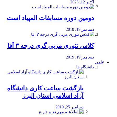
اکتبر 12, 2023
دومین دوره مسابفات المپیاد است
دسامبر 19, 2019
کلاس تئوری مربی گری درجه ۳ آقا
دسامبر 19, 2019
علمی
دانشگاه ها
بازگشت ساعت کاری دانشگاه
آزاد اسلامی استان البرز
دسامبر 25, 2019