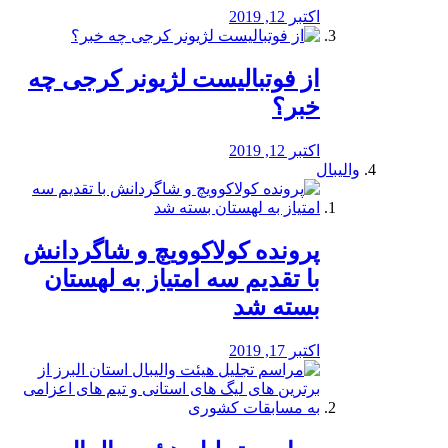
اکتبر 12, 2019
از فوتبالیست لژیونر کرجی چه
خبر؟
اکتبر 12, 2019
والیبال
پرونده کولاکوویچ و شاگردانش
با تقدیم سه امتیاز به لهستان
بسته شد
اکتبر 17, 2019