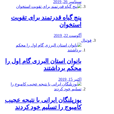
سپتامبر 26, 2019
پنج گیاه قدرتمند برای تقویت
استخوان
آگوست 22, 2019
فوتبال
بانوان استان البرزی گام اول را
محكم برداشتند
اکتبر 15, 2019
یوزپلنگان ایرانی با نتیجه عجیب
کامبوج را تسلیم خود کردند