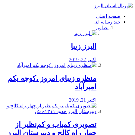
فصد
خون
صفحه اصلی
شرق
چند رسانه ای
تهران
تصاویر
خشکشویی
تصفیه
آب
البرز زیبا
طراحی
سایت
و
اکتبر 22, 2019
سئو
vip
منظره‌‌ زیبای امروز ،کوچه یکم
امیرآباد
اکتبر 21, 2019
️تصویری کمیاب و کم‌نظیر از
چهار راه كالج و دبيرستان البرز