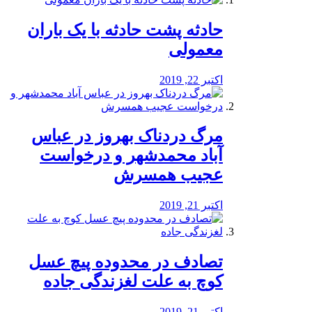
️حادثه پشت حادثه با یک باران
معمولی
اکتبر 22, 2019
مرگ دردناک بهروز در عباس
آباد محمدشهر و درخواست
عجیب همسرش
اکتبر 21, 2019
تصادف در محدوده پیچ عسل
کوچ به علت لغزندگی جاده
اکتبر 21, 2019