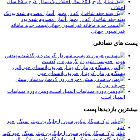
یک نما از کرج با ۶۵ سال
اختلاف
یک
بهله جغد شاخدار که در بخش آسارا مصدوم شده بود
لیست جدید ماهانه
فدراسیون جهانی
پست های تصادفی
مهندس
هومن قدوسی، شهردار گرمدره درگذشت
البرز
پیشگام درمان کرونا از طریق پلاسمای خون
مهارت شاد زیستن
•حرف زدن ک
دومین دوره مسابفات
المپیاد است
بیشترین بازدیدها پست
فیلتر ترک سیگار نیکوپرسین را جایگزین فیلتر سیگار خود کنید
دانشگاه علوم پزشکی البرز