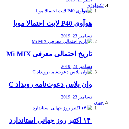
تکنولوژی
هوآوی P40 لایت احتمالا موبا
دسامبر 23, 2019
تاریخ احتمالی معرفی Mi MIX
دسامبر 23, 2019
وان پلاس دعوت‌نامه رویداد C
دسامبر 23, 2019
جهان
‏ ۱۴ اکتبر روز جهانی استاندارد