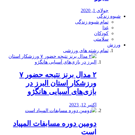
جولای 1, 2020
شیوه زندگی
تمام شیوه زندگی
غذا
کودکان
سلامتی
ورزش
تمام رشته های ورزشی
۲ مدال برنز نتیجه حضور ۷
ورزشکار استان البرز در
بازی‌های آسیایی هانگژو
اکتبر 12, 2023
دومین دوره مسابفات المپیاد
است