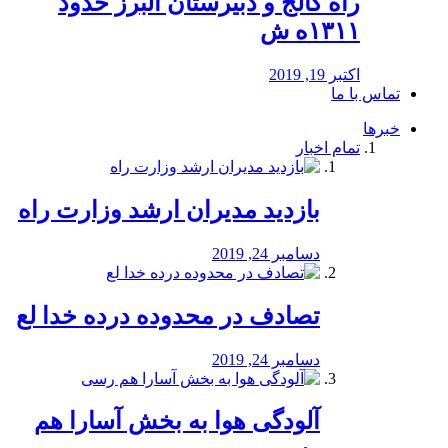
راه كالج و دبيرستان البرز حدود
۱۳۱۱ه ش
اکتبر 19, 2019
تماس با ما
خبرها
تمام اخبار
بازدید مدیران ارشد وزارت راه
دسامبر 24, 2019
تصادف در محدوده درده خدا لع
دسامبر 24, 2019
آلودگی هوا به بخش آسارا هم