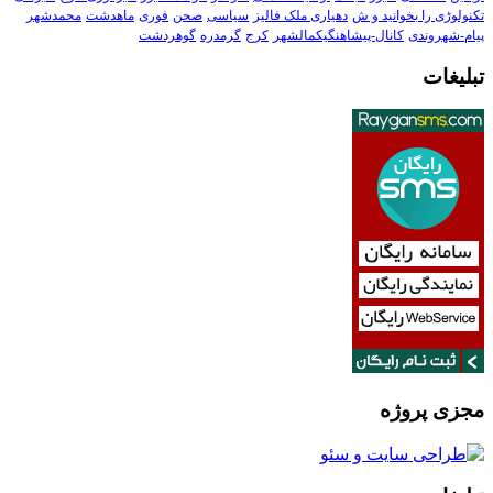
تکنولوڑی را بخوانید و ش
دهیاری ملک فالیز
سیاسی
صحن
فوری
ماهدشت
محمدشهر
پیام-شهروندی
کانال-پیشاهنگیکمالشهر
کرج
گرمدره
گوهردشت
تبلیغات
مجزی پروژه