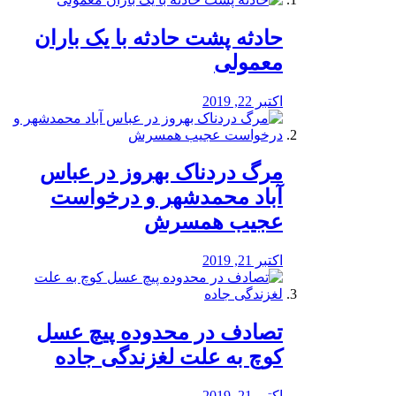
️حادثه پشت حادثه با یک باران
معمولی
اکتبر 22, 2019
مرگ دردناک بهروز در عباس
آباد محمدشهر و درخواست
عجیب همسرش
اکتبر 21, 2019
تصادف در محدوده پیچ عسل
کوچ به علت لغزندگی جاده
اکتبر 21, 2019