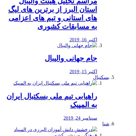
مراسم تجلیل هیئت والیبال
استان البرز از برترین های لیگ
های استانی و تیم های اعزامی
به مسابقات کشوری
اکتبر 16, 2019
جام جهانی والیبال
اکتبر 15, 2019
بسکتبال
راهیابی تیم ملی بسکتبال ایران
به المپیک
سپتامبر 24, 2019
شنا