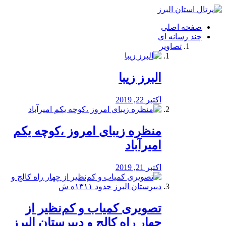
فصد
خون
صفحه اصلی
شرق
چند رسانه ای
تهران
تصاویر
خشکشویی
تصفیه
آب
البرز زیبا
طراحی
سایت
و
اکتبر 22, 2019
سئو
vip
منظره‌‌ زیبای امروز ،کوچه یکم
امیرآباد
اکتبر 21, 2019
️تصویری کمیاب و کم‌نظیر از
چهار راه كالج و دبيرستان البرز