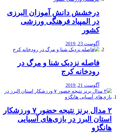
درخشش دانش آموزان البرزی
در المپیاد فرهنگی ورزشی
کشور
آگوست 23, 2019
️فاصله نزدیک شنا و مرگ در
رودخانه کرج
آگوست 21, 2019
۲ مدال برنز نتیجه حضور ۷ ورزشکار
استان البرز در بازی‌های آسیایی
هانگژو