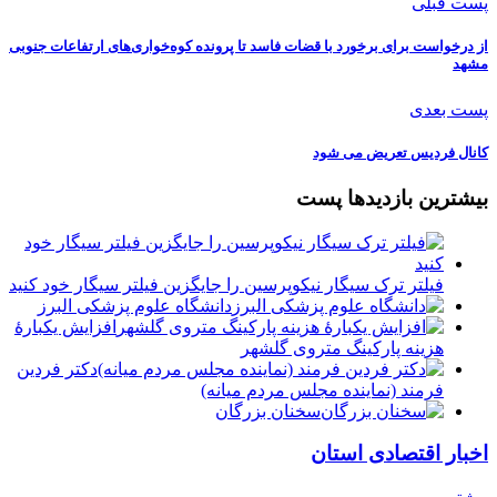
پست قبلی
از درخواست برای برخورد با قضات فاسد تا پرونده کوه‌خواری‌های ارتفاعات جنوبی
مشهد
پست بعدی
کانال فردیس تعریض می شود
بیشترین بازدیدها پست
فیلتر ترک سیگار نیکوپرسین را جایگزین فیلتر سیگار خود کنید
دانشگاه علوم پزشکی البرز
افزایش یکبارۀ
هزینه پارکینگ متروی گلشهر
دكتر فردين
فرمند (نماينده مجلس مردم میانه)
سخنان بزرگان
اخبار اقتصادی استان