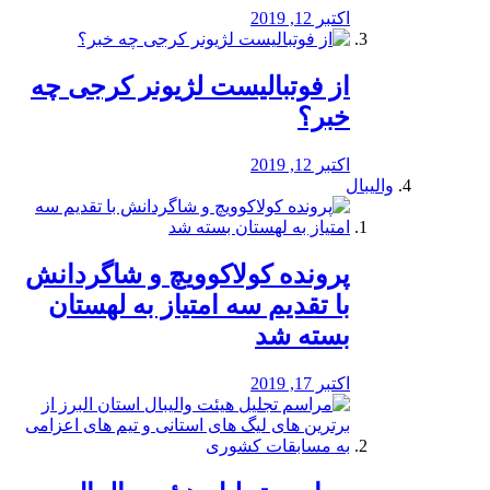
اکتبر 12, 2019
از فوتبالیست لژیونر کرجی چه
خبر؟
اکتبر 12, 2019
والیبال
پرونده کولاکوویچ و شاگردانش
با تقدیم سه امتیاز به لهستان
بسته شد
اکتبر 17, 2019