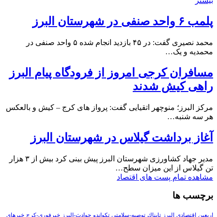
بیشتر
پلمب ۶ واحد صنفی در شهرستان البرز
محمد نصیری گفت: در ۴۵ بازدید انجام شده ۵ واحد صنفی در
محمدیه و یک…
مسافران کرجی امروز از فرودگاه پیام البرز
راهی کیش شدند
مرکز البرز؛ منوچهر اتقیایی گفت: پرواز های کرج – کیش و بالعکس
هر سه شنبه…
آغاز برداشت گیلاس در شهرستان البرز
مدیر جهاد کشاورزی شهرستان البرز پیش بینی کرد بیش از ۳ هزار
تن گیلاس از این میزان سطح…
مشاهده تمام پست های اقتصاد
برچسب ها
اربعین
اقتصادی
البرز
تابناك
توصیه-سلامتی
تکواندو
حوادث-البرز
خبرفوری-کرج
خبرهای