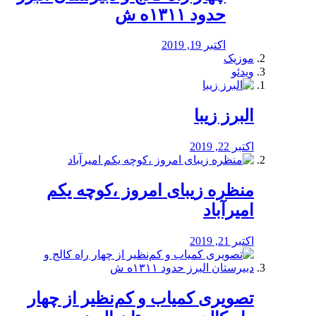
حدود ۱۳۱۱ه ش
اکتبر 19, 2019
موزیک
ویدئو
البرز زیبا
اکتبر 22, 2019
منظره‌‌ زیبای امروز ،کوچه یکم
امیرآباد
اکتبر 21, 2019
️تصویری کمیاب و کم‌نظیر از چهار