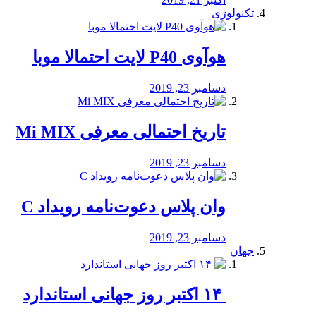
تکنولوژی
هوآوی P40 لایت احتمالا موبا
دسامبر 23, 2019
تاریخ احتمالی معرفی Mi MIX
دسامبر 23, 2019
وان پلاس دعوت‌نامه رویداد C
دسامبر 23, 2019
جهان
‏ ۱۴ اکتبر روز جهانی استاندارد