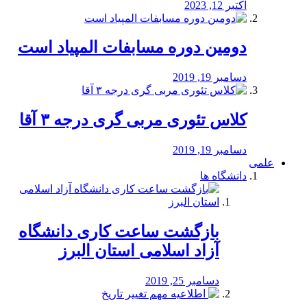
اکتبر 12, 2023
دومین دوره مسابفات المپیاد است
دسامبر 19, 2019
کلاس تئوری مربی گری درجه ۳ آقا
دسامبر 19, 2019
علمی
دانشگاه ها
بازگشت ساعت کاری دانشگاه
آزاد اسلامی استان البرز
دسامبر 25, 2019