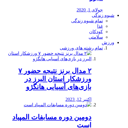
جولای 1, 2020
شیوه زندگی
تمام شیوه زندگی
غذا
کودکان
سلامتی
ورزش
تمام رشته های ورزشی
۲ مدال برنز نتیجه حضور ۷
ورزشکار استان البرز در
بازی‌های آسیایی هانگژو
اکتبر 12, 2023
دومین دوره مسابفات المپیاد
است