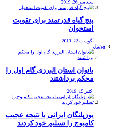
سپتامبر 26, 2019
پنج گیاه قدرتمند برای تقویت
استخوان
آگوست 22, 2019
فوتبال
بانوان استان البرزی گام اول را
محكم برداشتند
اکتبر 15, 2019
یوزپلنگان ایرانی با نتیجه عجیب
کامبوج را تسلیم خود کردند