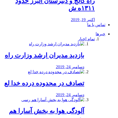
راه كالج و دبيرستان البرز حدود
۱۳۱۱ه ش
اکتبر 19, 2019
تماس با ما
خبرها
تمام اخبار
بازدید مدیران ارشد وزارت راه
دسامبر 24, 2019
تصادف در محدوده درده خدا لع
دسامبر 24, 2019
آلودگی هوا به بخش آسارا هم