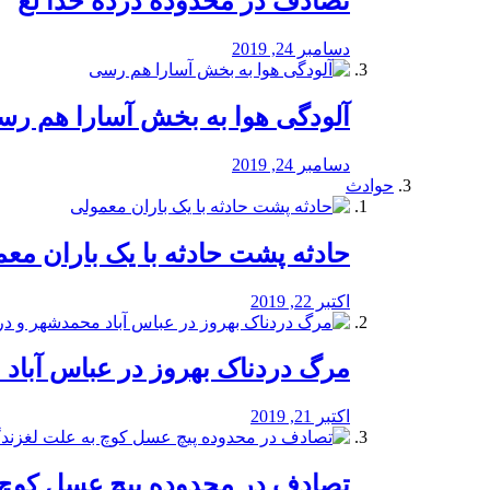
تصادف در محدوده درده خدا لع
دسامبر 24, 2019
آلودگی هوا به بخش آسارا هم ر
دسامبر 24, 2019
حوادث
️حادثه پشت حادثه با یک باران مع
اکتبر 22, 2019
مرگ دردناک بهروز در عباس آب
اکتبر 21, 2019
تصادف در محدوده پیچ عسل کوچ 