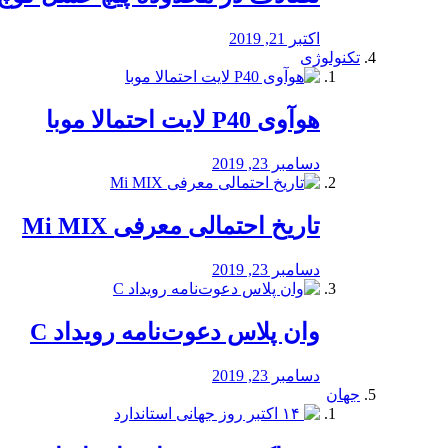
اکتبر 21, 2019
تکنولوژی
هوآوی P40 لایت احتمالا موبا
دسامبر 23, 2019
تاریخ احتمالی معرفی Mi MIX
دسامبر 23, 2019
وان پلاس دعوت‌نامه رویداد C
دسامبر 23, 2019
جهان