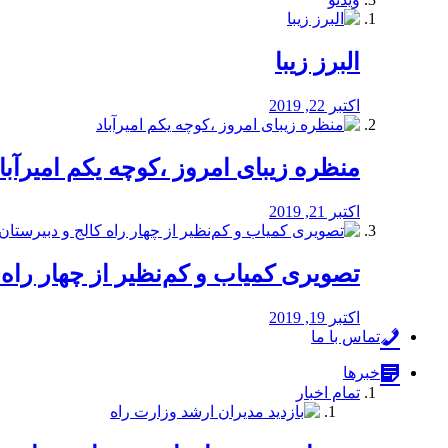
البرز زیبا
اکتبر 22, 2019
منظره‌‌ زیبای امروز ،کوچه یکم امیرآبا
اکتبر 21, 2019
️تصویری کمیاب و کم‌نظیر از چهار راه كالج
اکتبر 19, 2019
تماس با ما
خبرها
تمام اخبار