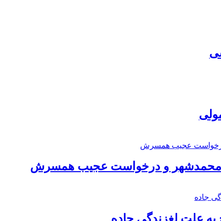
سی
مولی
اد محمدشهر و درخواست عجیب همسرش
به علت لغزندگی جاده