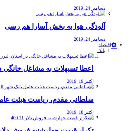
دسامبر 24, 2019
آلودگی هوا به بخش آسارا هم رسی
دسامبر 24, 2019
اقتصاد
بانک
️اعطا تسیهلات به مشاغل خانگی در
اکتبر 19, 2019
سلطانی مقدم، ریاست هیئت عامل 
اکتبر 18, 2019
تکرار قیمت چهارشنبه فروش دلار 11 00