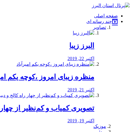
فصد
خون
صفحه اصلی
شرق
چند رسانه ای
تهران
تصاویر
خشکشویی
تصفیه
آب
البرز زیبا
طراحی
سایت
و
اکتبر 22, 2019
سئو
vip
منظره‌‌ زیبای امروز ،کوچه یکم امی
اکتبر 21, 2019
️تصویری کمیاب و کم‌نظیر از چهار راه 
اکتبر 19, 2019
موزیک
ویدئو