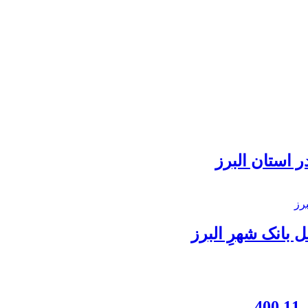
 استان البرز
بانک شهرِ البرز
4