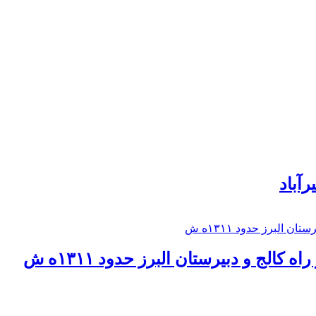
رآباد
كالج و دبيرستان البرز حدود ۱۳۱۱ه ش