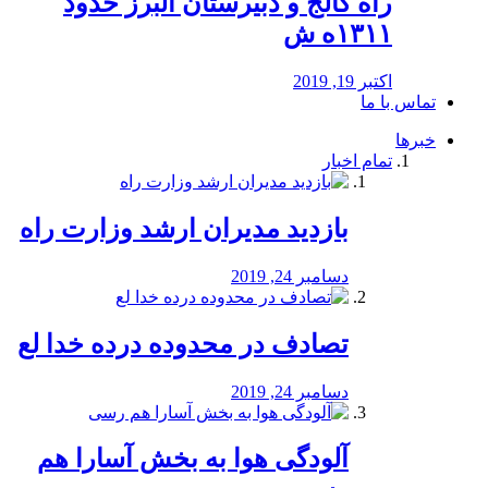
راه كالج و دبيرستان البرز حدود
۱۳۱۱ه ش
اکتبر 19, 2019
تماس با ما
خبرها
تمام اخبار
بازدید مدیران ارشد وزارت راه
دسامبر 24, 2019
تصادف در محدوده درده خدا لع
دسامبر 24, 2019
آلودگی هوا به بخش آسارا هم