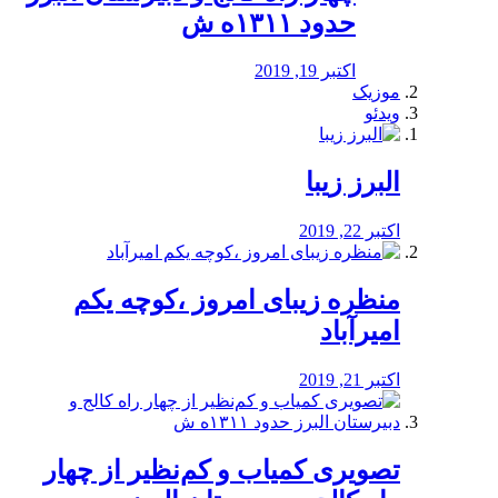
حدود ۱۳۱۱ه ش
اکتبر 19, 2019
موزیک
ویدئو
البرز زیبا
اکتبر 22, 2019
منظره‌‌ زیبای امروز ،کوچه یکم
امیرآباد
اکتبر 21, 2019
️تصویری کمیاب و کم‌نظیر از چهار