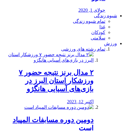
جولای 1, 2020
شیوه زندگی
تمام شیوه زندگی
غذا
کودکان
سلامتی
ورزش
تمام رشته های ورزشی
۲ مدال برنز نتیجه حضور ۷
ورزشکار استان البرز در
بازی‌های آسیایی هانگژو
اکتبر 12, 2023
دومین دوره مسابفات المپیاد
است