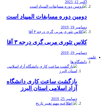
اکتبر 12, 2023
دومین دوره مسابفات المپیاد است
دسامبر 19, 2019
کلاس تئوری مربی گری درجه ۳ آقا
دسامبر 19, 2019
علمی
دانشگاه ها
بازگشت ساعت کاری دانشگاه
آزاد اسلامی استان البرز
دسامبر 25, 2019