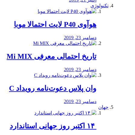
تکنولوژی
هوآوی P40 لایت احتمالا موبا
دسامبر 23, 2019
تاریخ احتمالی معرفی Mi MIX
دسامبر 23, 2019
وان پلاس دعوت‌نامه رویداد C
دسامبر 23, 2019
جهان
‏ ۱۴ اکتبر روز جهانی استاندارد