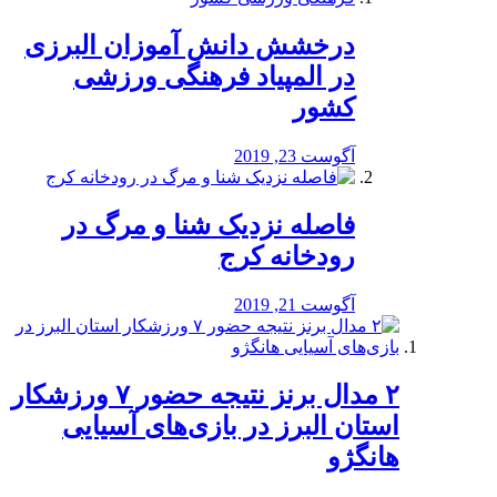
درخشش دانش آموزان البرزی
در المپیاد فرهنگی ورزشی
کشور
آگوست 23, 2019
️فاصله نزدیک شنا و مرگ در
رودخانه کرج
آگوست 21, 2019
۲ مدال برنز نتیجه حضور ۷ ورزشکار
استان البرز در بازی‌های آسیایی
هانگژو