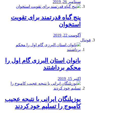
سپتامبر 26, 2019
پنج گیاه قدرتمند برای تقویت
استخوان
آگوست 22, 2019
فوتبال
بانوان استان البرزی گام اول را
محكم برداشتند
اکتبر 15, 2019
یوزپلنگان ایرانی با نتیجه عجیب
کامبوج را تسلیم خود کردند