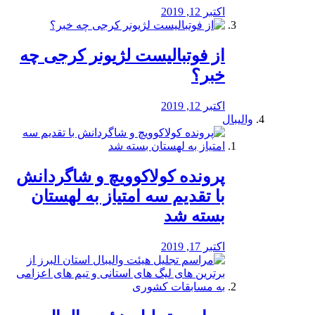
اکتبر 12, 2019
از فوتبالیست لژیونر کرجی چه
خبر؟
اکتبر 12, 2019
والیبال
پرونده کولاکوویچ و شاگردانش
با تقدیم سه امتیاز به لهستان
بسته شد
اکتبر 17, 2019