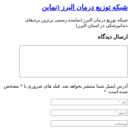
شبکه توزیع درمان البرز (نماین
شبکه توزیع درمان البرز (نماینده رسمی برترین برندهای
دندانپزشکی در استان البرز)
ارسال دیدگاه
آدرس ایمیل شما منتشر نخواهد شد. فیلد های ضروری با * مشخص
شده است.
*