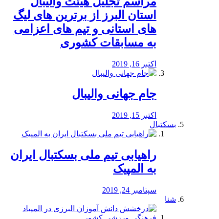
مراسم تجلیل هیئت والیبال
استان البرز از برترین های لیگ
های استانی و تیم های اعزامی
به مسابقات کشوری
اکتبر 16, 2019
جام جهانی والیبال
اکتبر 15, 2019
بسکتبال
راهیابی تیم ملی بسکتبال ایران
به المپیک
سپتامبر 24, 2019
شنا