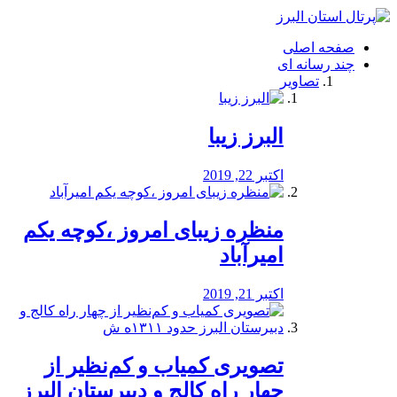
فصد
خون
صفحه اصلی
شرق
چند رسانه ای
تهران
تصاویر
خشکشویی
تصفیه
آب
البرز زیبا
طراحی
سایت
و
اکتبر 22, 2019
سئو
vip
منظره‌‌ زیبای امروز ،کوچه یکم
امیرآباد
اکتبر 21, 2019
️تصویری کمیاب و کم‌نظیر از
چهار راه كالج و دبيرستان البرز