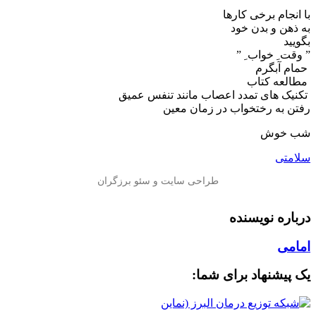
با انجام برخی کارها
به ذهن و بدن خود
بگویید
” وقت ِ خواب ِ ”
️ حمام آبگرم
️ مطالعه کتاب
️ تکنیک های تمدد اعصاب مانند تنفس عمیق
️رفتن به رختخواب در زمان معین
شب خوش
سلامتی
درباره نویسنده
امامی
یک پیشنهاد برای شما: