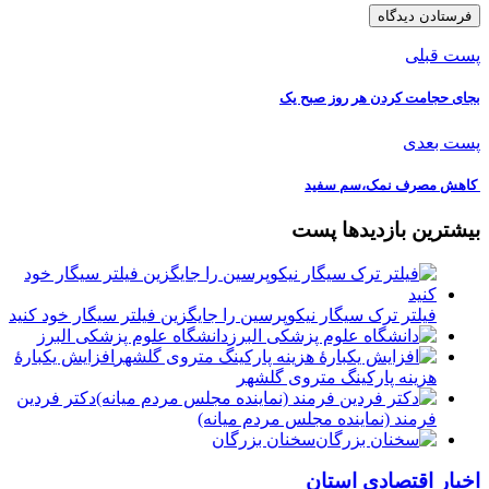
پست قبلی
بجای حجامت کردن هر روز صبح یک
پست بعدی
️ کاهش مصرف نمک،سم سفید
بیشترین بازدیدها پست
فیلتر ترک سیگار نیکوپرسین را جایگزین فیلتر سیگار خود کنید
دانشگاه علوم پزشکی البرز
افزایش یکبارۀ
هزینه پارکینگ متروی گلشهر
دكتر فردين
فرمند (نماينده مجلس مردم میانه)
سخنان بزرگان
اخبار اقتصادی استان