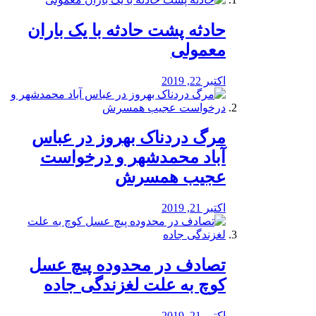
️حادثه پشت حادثه با یک باران
معمولی
اکتبر 22, 2019
مرگ دردناک بهروز در عباس
آباد محمدشهر و درخواست
عجیب همسرش
اکتبر 21, 2019
تصادف در محدوده پیچ عسل
کوچ به علت لغزندگی جاده
اکتبر 21, 2019