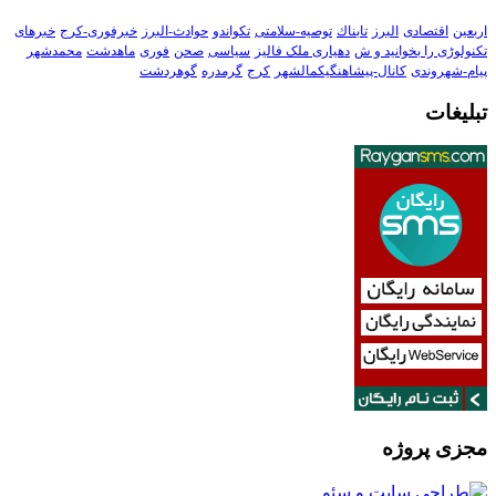
اربعین
اقتصادی
البرز
تابناك
توصیه-سلامتی
تکواندو
حوادث-البرز
خبرفوری-کرج
خبرهای
تکنولوڑی را بخوانید و ش
دهیاری ملک فالیز
سیاسی
صحن
فوری
ماهدشت
محمدشهر
پیام-شهروندی
کانال-پیشاهنگیکمالشهر
کرج
گرمدره
گوهردشت
تبلیغات
مجزی پروژه