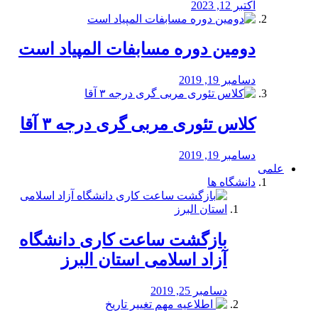
اکتبر 12, 2023
دومین دوره مسابفات المپیاد است
دسامبر 19, 2019
کلاس تئوری مربی گری درجه ۳ آقا
دسامبر 19, 2019
علمی
دانشگاه ها
بازگشت ساعت کاری دانشگاه
آزاد اسلامی استان البرز
دسامبر 25, 2019