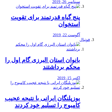
سپتامبر 26, 2019
پنج گیاه قدرتمند برای تقویت
استخوان
آگوست 22, 2019
فوتبال
بانوان استان البرزی گام اول را
محكم برداشتند
اکتبر 15, 2019
یوزپلنگان ایرانی با نتیجه عجیب
کامبوج را تسلیم خود کردند