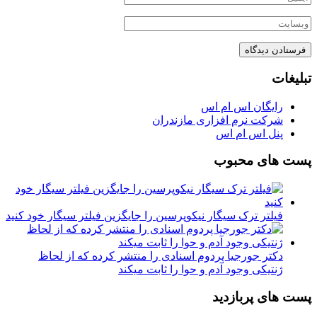
تبلیغات
رایگان اس ام اس
شرکت نرم افزاری مازندران
پنل اس ام اس
پست های محبوب
فیلتر ترک سیگار نیکوپرسین را جایگزین فیلتر سیگار خود کنید
دکتر جورجیا پردوم اسنادی را منتشر کرده که از لحاظ
ژنتیکی وجود آدم و حوا را ثابت میکند
پست های پربازدید