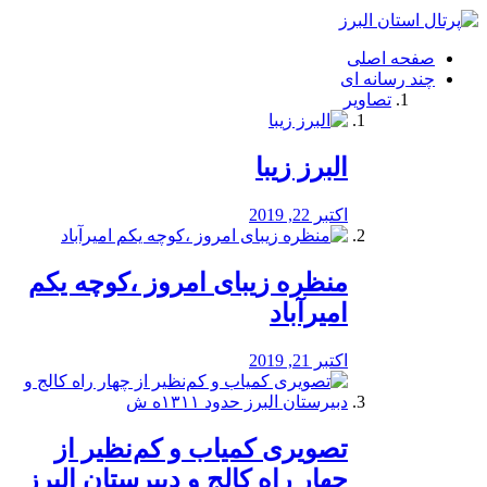
فصد
خون
صفحه اصلی
شرق
چند رسانه ای
تهران
تصاویر
خشکشویی
تصفیه
آب
البرز زیبا
طراحی
سایت
و
اکتبر 22, 2019
سئو
vip
منظره‌‌ زیبای امروز ،کوچه یکم
امیرآباد
اکتبر 21, 2019
️تصویری کمیاب و کم‌نظیر از
چهار راه كالج و دبيرستان البرز