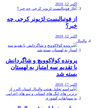
اکتبر 12, 2019
از فوتبالیست لژیونر کرجی چه
خبر؟
اکتبر 12, 2019
والیبال
پرونده کولاکوویچ و شاگردانش
با تقدیم سه امتیاز به لهستان
بسته شد
اکتبر 17, 2019