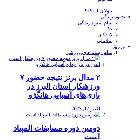
جولای 1, 2020
شیوه زندگی
تمام شیوه زندگی
غذا
کودکان
سلامتی
ورزش
تمام رشته های ورزشی
۲ مدال برنز نتیجه حضور ۷
ورزشکار استان البرز در
بازی‌های آسیایی هانگژو
اکتبر 12, 2023
دومین دوره مسابفات المپیاد
است