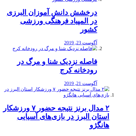
درخشش دانش آموزان البرزی
در المپیاد فرهنگی ورزشی
کشور
آگوست 23, 2019
️فاصله نزدیک شنا و مرگ در
رودخانه کرج
آگوست 21, 2019
۲ مدال برنز نتیجه حضور ۷ ورزشکار
استان البرز در بازی‌های آسیایی
هانگژو