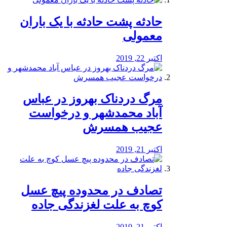
️حادثه پشت حادثه با یک باران
معمولی
اکتبر 22, 2019
مرگ دردناک بهروز در عباس
آباد محمدشهر و درخواست
عجیب همسرش
اکتبر 21, 2019
تصادف در محدوده پیچ عسل
کوچ به علت لغزندگی جاده
اکتبر 21, 2019