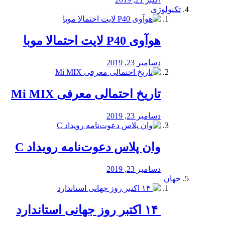
تکنولوژی
هوآوی P40 لایت احتمالا موبا
دسامبر 23, 2019
تاریخ احتمالی معرفی Mi MIX
دسامبر 23, 2019
وان پلاس دعوت‌نامه رویداد C
دسامبر 23, 2019
جهان
‏ ۱۴ اکتبر روز جهانی استاندارد