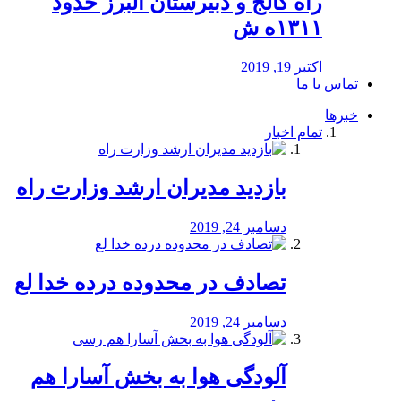
راه كالج و دبيرستان البرز حدود
۱۳۱۱ه ش
اکتبر 19, 2019
تماس با ما
خبرها
تمام اخبار
بازدید مدیران ارشد وزارت راه
دسامبر 24, 2019
تصادف در محدوده درده خدا لع
دسامبر 24, 2019
آلودگی هوا به بخش آسارا هم