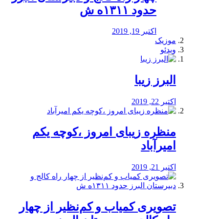
حدود ۱۳۱۱ه ش
اکتبر 19, 2019
موزیک
ویدئو
البرز زیبا
اکتبر 22, 2019
منظره‌‌ زیبای امروز ،کوچه یکم
امیرآباد
اکتبر 21, 2019
️تصویری کمیاب و کم‌نظیر از چهار