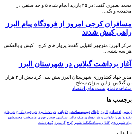
محمد نصیری گفت: در ۴۵ بازدید انجام شده ۵ واحد صنفی در
محمدیه و یک…
مسافران کرجی امروز از فرودگاه پیام البرز
راهی کیش شدند
مرکز البرز؛ منوچهر اتقیایی گفت: پرواز های کرج – کیش و بالعکس
هر سه شنبه…
آغاز برداشت گیلاس در شهرستان البرز
مدیر جهاد کشاورزی شهرستان البرز پیش بینی کرد بیش از ۳ هزار
تن گیلاس از این میزان سطح…
مشاهده تمام پست های اقتصاد
برچسب ها
اربعین
اقتصادی
البرز
تابناك
توصیه-سلامتی
تکواندو
حوادث-البرز
خبرفوری-کرج
خبرهای
تکنولوڑی را بخوانید و ش
دهیاری ملک فالیز
سیاسی
صحن
فوری
ماهدشت
محمدشهر
پیام-شهروندی
کانال-پیشاهنگیکمالشهر
کرج
گرمدره
گوهردشت
تبلیغات