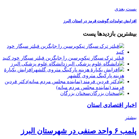
پست بعدی
افزایش تولیدات گوشت قرمز در استان البرز
بیشترین بازدیدها پست
فیلتر ترک سیگار نیکوپرسین را جایگزین فیلتر سیگار خود کنید
دانشگاه علوم پزشکی البرز
افزایش یکبارۀ
هزینه پارکینگ متروی گلشهر
دكتر فردين
فرمند (نماينده مجلس مردم میانه)
سخنان بزرگان
اخبار اقتصادی استان
بیشتر
پلمب ۶ واحد صنفی در شهرستان البرز