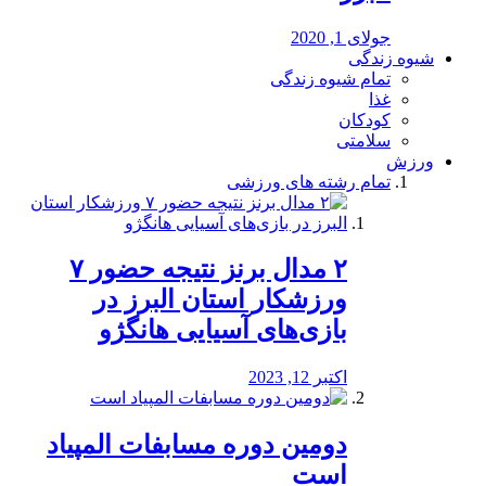
جولای 1, 2020
شیوه زندگی
تمام شیوه زندگی
غذا
کودکان
سلامتی
ورزش
تمام رشته های ورزشی
۲ مدال برنز نتیجه حضور ۷
ورزشکار استان البرز در
بازی‌های آسیایی هانگژو
اکتبر 12, 2023
دومین دوره مسابفات المپیاد
است