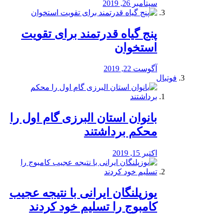
سپتامبر 26, 2019
پنج گیاه قدرتمند برای تقویت
استخوان
آگوست 22, 2019
فوتبال
بانوان استان البرزی گام اول را
محكم برداشتند
اکتبر 15, 2019
یوزپلنگان ایرانی با نتیجه عجیب
کامبوج را تسلیم خود کردند