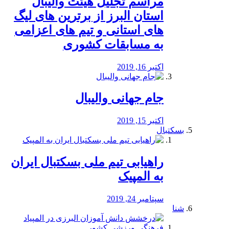
مراسم تجلیل هیئت والیبال
استان البرز از برترین های لیگ
های استانی و تیم های اعزامی
به مسابقات کشوری
اکتبر 16, 2019
جام جهانی والیبال
اکتبر 15, 2019
بسکتبال
راهیابی تیم ملی بسکتبال ایران
به المپیک
سپتامبر 24, 2019
شنا