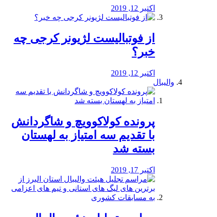
اکتبر 12, 2019
از فوتبالیست لژیونر کرجی چه
خبر؟
اکتبر 12, 2019
والیبال
پرونده کولاکوویچ و شاگردانش
با تقدیم سه امتیاز به لهستان
بسته شد
اکتبر 17, 2019