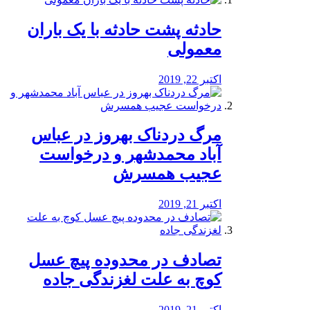
️حادثه پشت حادثه با یک باران
معمولی
اکتبر 22, 2019
مرگ دردناک بهروز در عباس
آباد محمدشهر و درخواست
عجیب همسرش
اکتبر 21, 2019
تصادف در محدوده پیچ عسل
کوچ به علت لغزندگی جاده
اکتبر 21, 2019