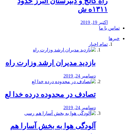
راه كالج و دبيرستان البرز حدود
۱۳۱۱ه ش
اکتبر 19, 2019
تماس با ما
خبرها
تمام اخبار
بازدید مدیران ارشد وزارت راه
دسامبر 24, 2019
تصادف در محدوده درده خدا لع
دسامبر 24, 2019
آلودگی هوا به بخش آسارا هم