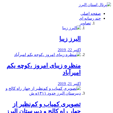
فصد
خون
صفحه اصلی
شرق
چند رسانه ای
تهران
تصاویر
خشکشویی
تصفیه
آب
البرز زیبا
طراحی
سایت
و
اکتبر 22, 2019
سئو
vip
منظره‌‌ زیبای امروز ،کوچه یکم
امیرآباد
اکتبر 21, 2019
️تصویری کمیاب و کم‌نظیر از
چهار راه كالج و دبيرستان البرز