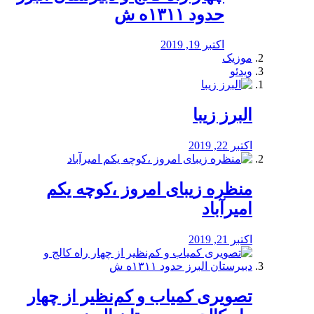
حدود ۱۳۱۱ه ش
اکتبر 19, 2019
موزیک
ویدئو
البرز زیبا
اکتبر 22, 2019
منظره‌‌ زیبای امروز ،کوچه یکم
امیرآباد
اکتبر 21, 2019
️تصویری کمیاب و کم‌نظیر از چهار