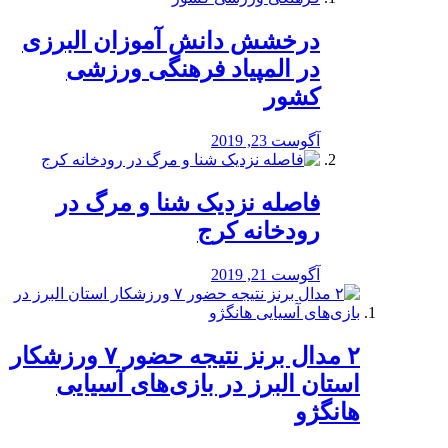
درخشش دانش آموزان البرزی
در المپیاد فرهنگی ورزشی
کشور
آگوست 23, 2019
️فاصله نزدیک شنا و مرگ در
رودخانه کرج
آگوست 21, 2019
۲ مدال برنز نتیجه حضور ۷ ورزشکار
استان البرز در بازی‌های آسیایی
هانگژو