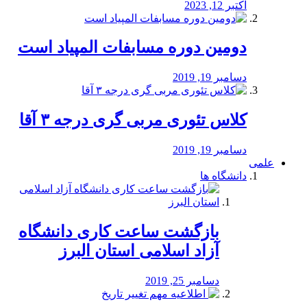
اکتبر 12, 2023
دومین دوره مسابفات المپیاد است
دسامبر 19, 2019
کلاس تئوری مربی گری درجه ۳ آقا
دسامبر 19, 2019
علمی
دانشگاه ها
بازگشت ساعت کاری دانشگاه
آزاد اسلامی استان البرز
دسامبر 25, 2019