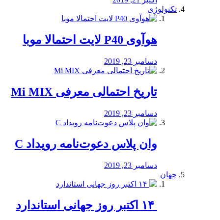
تکنولوژی
هوآوی P40 لایت احتمالا موبا
دسامبر 23, 2019
تاریخ احتمالی معرفی Mi MIX
دسامبر 23, 2019
وان پلاس دعوت‌نامه رویداد C
دسامبر 23, 2019
جهان
‏ ۱۴ اکتبر روز جهانی استاندارد