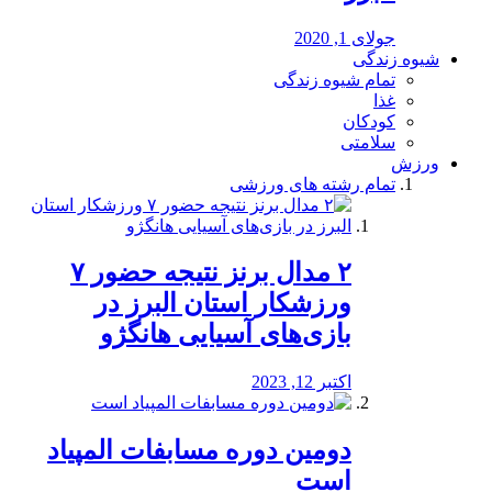
جولای 1, 2020
شیوه زندگی
تمام شیوه زندگی
غذا
کودکان
سلامتی
ورزش
تمام رشته های ورزشی
۲ مدال برنز نتیجه حضور ۷
ورزشکار استان البرز در
بازی‌های آسیایی هانگژو
اکتبر 12, 2023
دومین دوره مسابفات المپیاد
است