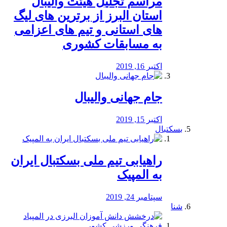
مراسم تجلیل هیئت والیبال
استان البرز از برترین های لیگ
های استانی و تیم های اعزامی
به مسابقات کشوری
اکتبر 16, 2019
جام جهانی والیبال
اکتبر 15, 2019
بسکتبال
راهیابی تیم ملی بسکتبال ایران
به المپیک
سپتامبر 24, 2019
شنا