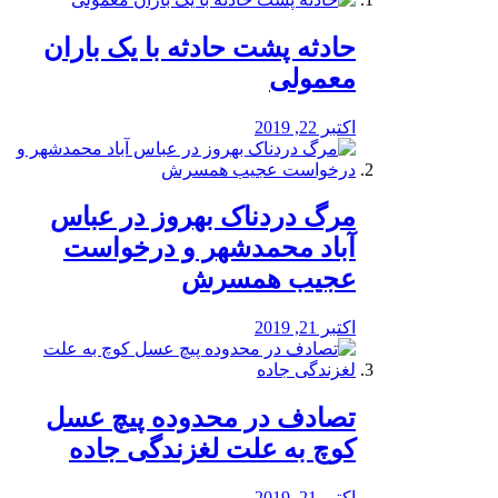
️حادثه پشت حادثه با یک باران
معمولی
اکتبر 22, 2019
مرگ دردناک بهروز در عباس
آباد محمدشهر و درخواست
عجیب همسرش
اکتبر 21, 2019
تصادف در محدوده پیچ عسل
کوچ به علت لغزندگی جاده
اکتبر 21, 2019