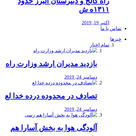
راه كالج و دبيرستان البرز حدود
۱۳۱۱ه ش
اکتبر 19, 2019
تماس با ما
خبرها
تمام اخبار
بازدید مدیران ارشد وزارت راه
دسامبر 24, 2019
تصادف در محدوده درده خدا لع
دسامبر 24, 2019
آلودگی هوا به بخش آسارا هم