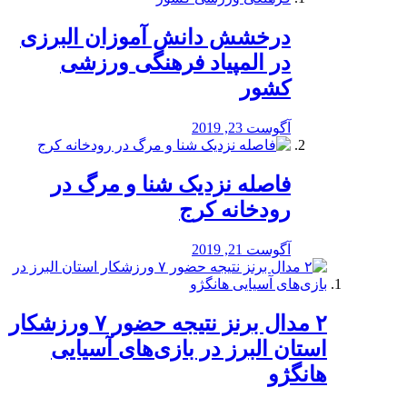
درخشش دانش آموزان البرزی
در المپیاد فرهنگی ورزشی
کشور
آگوست 23, 2019
️فاصله نزدیک شنا و مرگ در
رودخانه کرج
آگوست 21, 2019
۲ مدال برنز نتیجه حضور ۷ ورزشکار
استان البرز در بازی‌های آسیایی
هانگژو