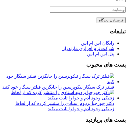
تبلیغات
رایگان اس ام اس
شرکت نرم افزاری مازندران
پنل اس ام اس
پست های محبوب
فیلتر ترک سیگار نیکوپرسین را جایگزین فیلتر سیگار خود کنید
دکتر جورجیا پردوم اسنادی را منتشر کرده که از لحاظ
ژنتیکی وجود آدم و حوا را ثابت میکند
پست های پربازدید