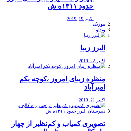
حدود ۱۳۱۱ه ش
اکتبر 19, 2019
موزیک
ویدئو
البرز زیبا
اکتبر 22, 2019
منظره‌‌ زیبای امروز ،کوچه یکم
امیرآباد
اکتبر 21, 2019
️تصویری کمیاب و کم‌نظیر از چهار