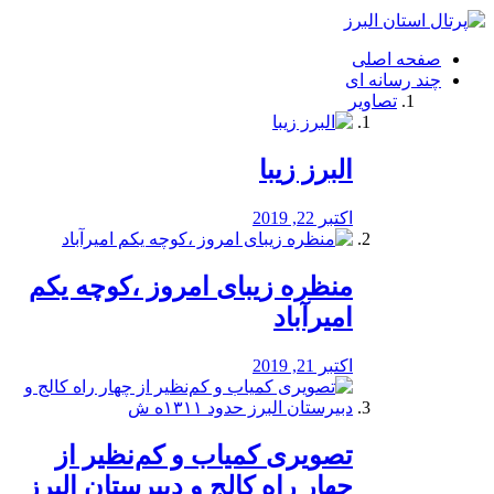
فصد
خون
صفحه اصلی
شرق
چند رسانه ای
تهران
تصاویر
خشکشویی
تصفیه
آب
البرز زیبا
طراحی
سایت
و
اکتبر 22, 2019
سئو
vip
منظره‌‌ زیبای امروز ،کوچه یکم
امیرآباد
اکتبر 21, 2019
️تصویری کمیاب و کم‌نظیر از
چهار راه كالج و دبيرستان البرز