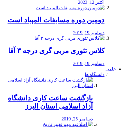
اکتبر 12, 2023
دومین دوره مسابفات المپیاد است
دسامبر 19, 2019
کلاس تئوری مربی گری درجه ۳ آقا
دسامبر 19, 2019
علمی
دانشگاه ها
بازگشت ساعت کاری دانشگاه
آزاد اسلامی استان البرز
دسامبر 25, 2019