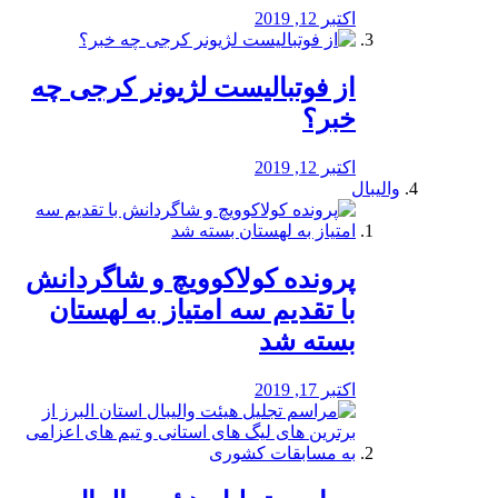
اکتبر 12, 2019
از فوتبالیست لژیونر کرجی چه
خبر؟
اکتبر 12, 2019
والیبال
پرونده کولاکوویچ و شاگردانش
با تقدیم سه امتیاز به لهستان
بسته شد
اکتبر 17, 2019