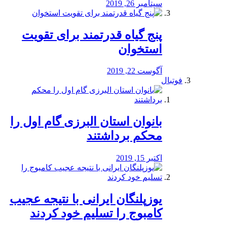
سپتامبر 26, 2019
پنج گیاه قدرتمند برای تقویت
استخوان
آگوست 22, 2019
فوتبال
بانوان استان البرزی گام اول را
محكم برداشتند
اکتبر 15, 2019
یوزپلنگان ایرانی با نتیجه عجیب
کامبوج را تسلیم خود کردند