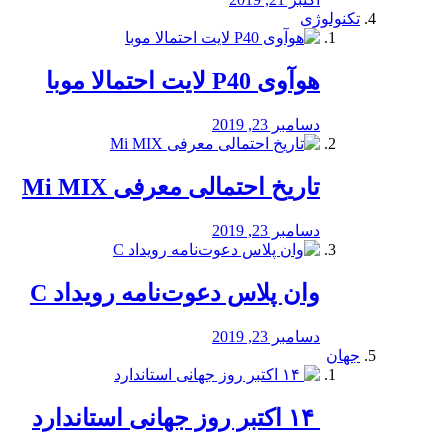
تکنولوژی
هوآوی P40 لایت احتمالا موبا
دسامبر 23, 2019
تاریخ احتمالی معرفی Mi MIX
دسامبر 23, 2019
وان پلاس دعوت‌نامه رویداد C
دسامبر 23, 2019
جهان
‏ ۱۴ اکتبر روز جهانی استاندارد