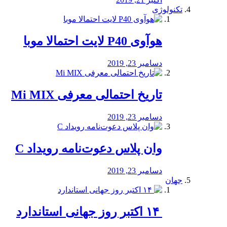
تکنولوژی
هوآوی P40 لایت احتمالا موبا
دسامبر 23, 2019
تاریخ احتمالی معرفی Mi MIX
دسامبر 23, 2019
وان پلاس دعوت‌نامه رویداد C
دسامبر 23, 2019
جهان
‏ ۱۴ اکتبر روز جهانی استاندارد