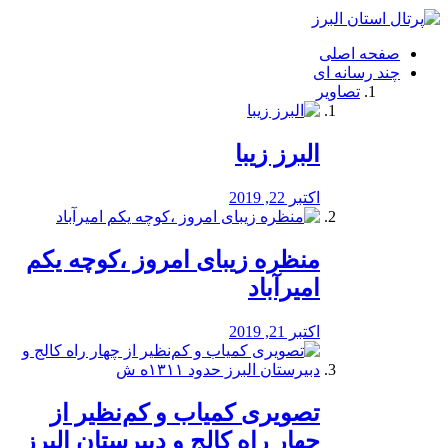
فصد
خون
صفحه اصلی
شرق
چند رسانه ای
تهران
تصاویر
خشکشویی
تصفیه
آب
البرز زیبا
طراحی
سایت
و
اکتبر 22, 2019
سئو
vip
منظره‌‌ زیبای امروز ،کوچه یکم
امیرآباد
اکتبر 21, 2019
️تصویری کمیاب و کم‌نظیر از
چهار راه كالج و دبيرستان البرز