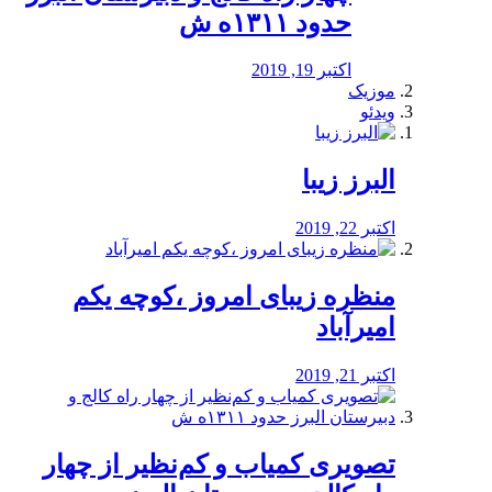
حدود ۱۳۱۱ه ش
اکتبر 19, 2019
موزیک
ویدئو
البرز زیبا
اکتبر 22, 2019
منظره‌‌ زیبای امروز ،کوچه یکم
امیرآباد
اکتبر 21, 2019
️تصویری کمیاب و کم‌نظیر از چهار