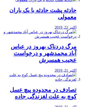
️حادثه پشت حادثه با یک باران
معمولی
اکتبر 22, 2019
مرگ دردناک بهروز در عباس
آباد محمدشهر و درخواست
عجیب همسرش
اکتبر 21, 2019
تصادف در محدوده پیچ عسل
کوچ به علت لغزندگی جاده
اکتبر 21, 2019