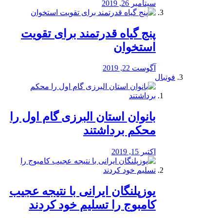
سپتامبر 26, 2019
پنج گیاه قدرتمند برای تقویت
استخوان
آگوست 22, 2019
فوتبال
بانوان استان البرزی گام اول را
محكم برداشتند
اکتبر 15, 2019
یوزپلنگان ایرانی با نتیجه عجیب
کامبوج را تسلیم خود کردند