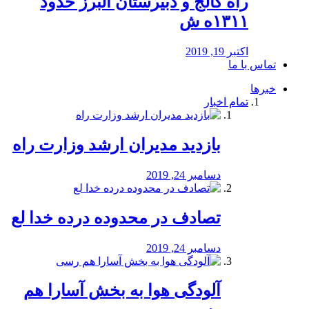
راه كالج و دبيرستان البرز حدود
۱۳۱۱ه ش
اکتبر 19, 2019
تماس با ما
خبرها
تمام اخبار
بازدید مدیران ارشد وزارت راه
دسامبر 24, 2019
تصادف در محدوده درده خدا لع
دسامبر 24, 2019
آلودگی هوا به بخش آسارا هم