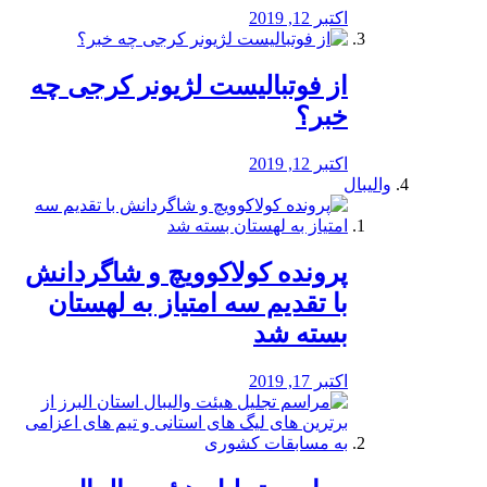
اکتبر 12, 2019
از فوتبالیست لژیونر کرجی چه
خبر؟
اکتبر 12, 2019
والیبال
پرونده کولاکوویچ و شاگردانش
با تقدیم سه امتیاز به لهستان
بسته شد
اکتبر 17, 2019