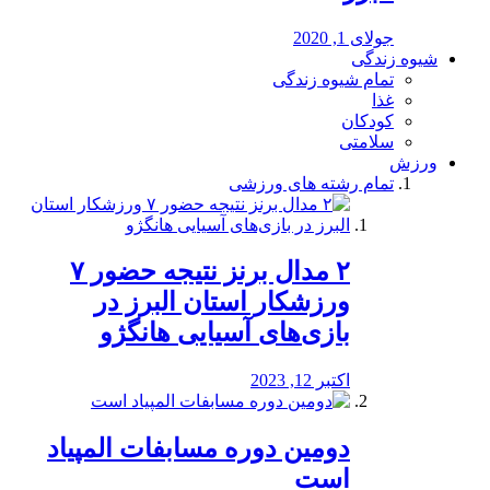
جولای 1, 2020
شیوه زندگی
تمام شیوه زندگی
غذا
کودکان
سلامتی
ورزش
تمام رشته های ورزشی
۲ مدال برنز نتیجه حضور ۷
ورزشکار استان البرز در
بازی‌های آسیایی هانگژو
اکتبر 12, 2023
دومین دوره مسابفات المپیاد
است