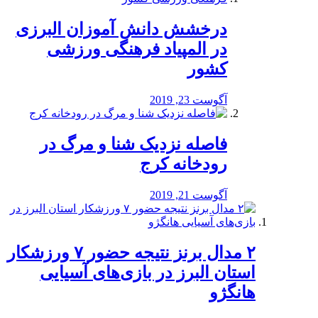
درخشش دانش آموزان البرزی
در المپیاد فرهنگی ورزشی
کشور
آگوست 23, 2019
️فاصله نزدیک شنا و مرگ در
رودخانه کرج
آگوست 21, 2019
۲ مدال برنز نتیجه حضور ۷ ورزشکار
استان البرز در بازی‌های آسیایی
هانگژو