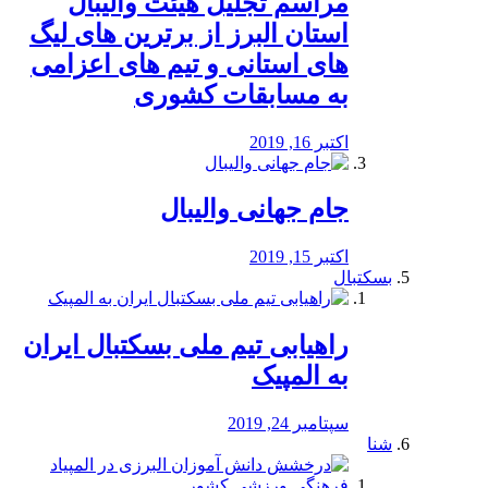
مراسم تجلیل هیئت والیبال
استان البرز از برترین های لیگ
های استانی و تیم های اعزامی
به مسابقات کشوری
اکتبر 16, 2019
جام جهانی والیبال
اکتبر 15, 2019
بسکتبال
راهیابی تیم ملی بسکتبال ایران
به المپیک
سپتامبر 24, 2019
شنا