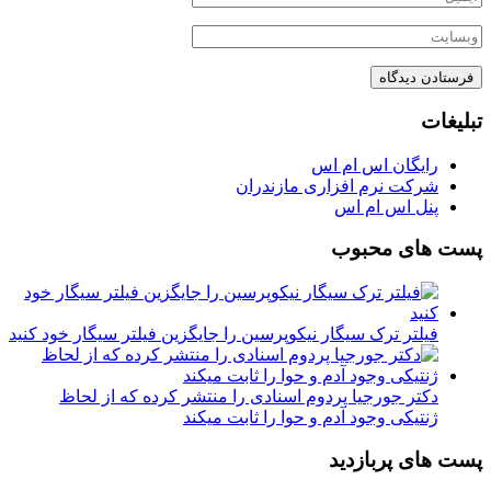
تبلیغات
رایگان اس ام اس
شرکت نرم افزاری مازندران
پنل اس ام اس
پست های محبوب
فیلتر ترک سیگار نیکوپرسین را جایگزین فیلتر سیگار خود کنید
دکتر جورجیا پردوم اسنادی را منتشر کرده که از لحاظ
ژنتیکی وجود آدم و حوا را ثابت میکند
پست های پربازدید