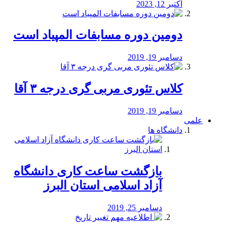
اکتبر 12, 2023
دومین دوره مسابفات المپیاد است
دسامبر 19, 2019
کلاس تئوری مربی گری درجه ۳ آقا
دسامبر 19, 2019
علمی
دانشگاه ها
بازگشت ساعت کاری دانشگاه
آزاد اسلامی استان البرز
دسامبر 25, 2019