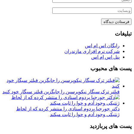
تبلیغات
رایگان اس ام اس
شرکت نرم افزاری مازندران
پنل اس ام اس
پست های محبوب
فیلتر ترک سیگار نیکوپرسین را جایگزین فیلتر سیگار خود کنید
دکتر جورجیا پردوم اسنادی را منتشر کرده که از لحاظ
ژنتیکی وجود آدم و حوا را ثابت میکند
پست های پربازدید