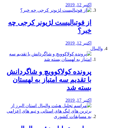
اکتبر 12, 2019
از فوتبالیست لژیونر کرجی چه
خبر؟
اکتبر 12, 2019
والیبال
پرونده کولاکوویچ و شاگردانش
با تقدیم سه امتیاز به لهستان
بسته شد
اکتبر 17, 2019