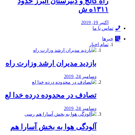
راه كالج و دبيرستان البرز حدود
۱۳۱۱ه ش
اکتبر 19, 2019
تماس با ما
خبرها
تمام اخبار
بازدید مدیران ارشد وزارت راه
دسامبر 24, 2019
تصادف در محدوده درده خدا لع
دسامبر 24, 2019
آلودگی هوا به بخش آسارا هم