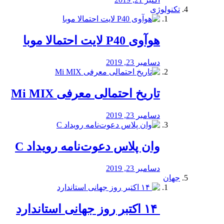
تکنولوژی
هوآوی P40 لایت احتمالا موبا
دسامبر 23, 2019
تاریخ احتمالی معرفی Mi MIX
دسامبر 23, 2019
وان پلاس دعوت‌نامه رویداد C
دسامبر 23, 2019
جهان
‏ ۱۴ اکتبر روز جهانی استاندارد