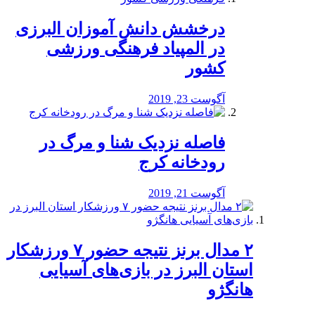
درخشش دانش آموزان البرزی
در المپیاد فرهنگی ورزشی
کشور
آگوست 23, 2019
️فاصله نزدیک شنا و مرگ در
رودخانه کرج
آگوست 21, 2019
۲ مدال برنز نتیجه حضور ۷ ورزشکار
استان البرز در بازی‌های آسیایی
هانگژو