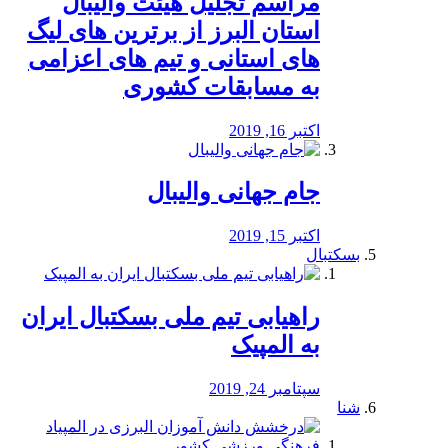
مراسم تجلیل هیئت والیبال
استان البرز از برترین های لیگ
های استانی و تیم های اعزامی
به مسابقات کشوری
اکتبر 16, 2019
جام جهانی والیبال
اکتبر 15, 2019
بسکتبال
راهیابی تیم ملی بسکتبال ایران
به المپیک
سپتامبر 24, 2019
شنا