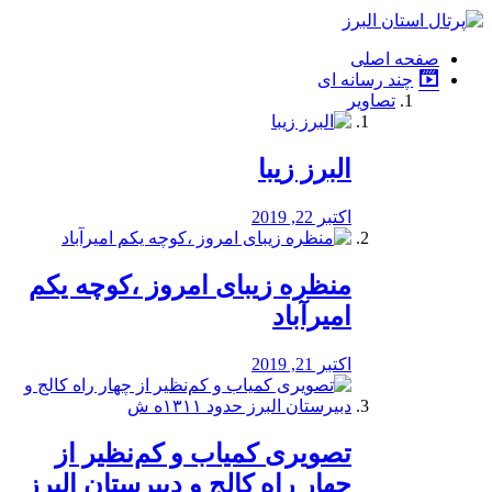
فصد
خون
صفحه اصلی
شرق
چند رسانه ای
تهران
تصاویر
خشکشویی
تصفیه
آب
البرز زیبا
طراحی
سایت
و
اکتبر 22, 2019
سئو
vip
منظره‌‌ زیبای امروز ،کوچه یکم
امیرآباد
اکتبر 21, 2019
️تصویری کمیاب و کم‌نظیر از
چهار راه كالج و دبيرستان البرز