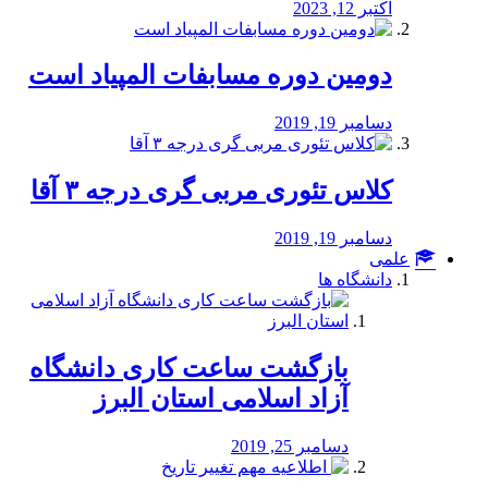
اکتبر 12, 2023
دومین دوره مسابفات المپیاد است
دسامبر 19, 2019
کلاس تئوری مربی گری درجه ۳ آقا
دسامبر 19, 2019
علمی
دانشگاه ها
بازگشت ساعت کاری دانشگاه
آزاد اسلامی استان البرز
دسامبر 25, 2019