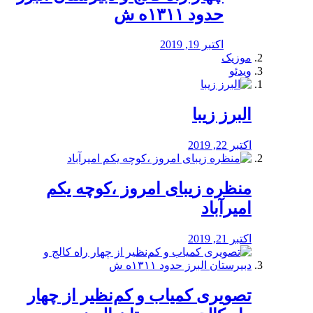
حدود ۱۳۱۱ه ش
اکتبر 19, 2019
موزیک
ویدئو
البرز زیبا
اکتبر 22, 2019
منظره‌‌ زیبای امروز ،کوچه یکم
امیرآباد
اکتبر 21, 2019
️تصویری کمیاب و کم‌نظیر از چهار