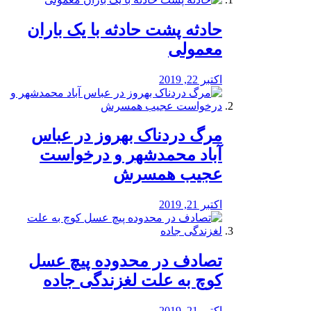
️حادثه پشت حادثه با یک باران
معمولی
اکتبر 22, 2019
مرگ دردناک بهروز در عباس
آباد محمدشهر و درخواست
عجیب همسرش
اکتبر 21, 2019
تصادف در محدوده پیچ عسل
کوچ به علت لغزندگی جاده
اکتبر 21, 2019