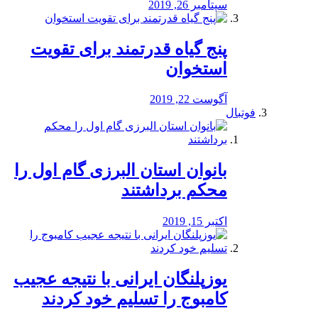
سپتامبر 26, 2019
پنج گیاه قدرتمند برای تقویت
استخوان
آگوست 22, 2019
فوتبال
بانوان استان البرزی گام اول را
محكم برداشتند
اکتبر 15, 2019
یوزپلنگان ایرانی با نتیجه عجیب
کامبوج را تسلیم خود کردند