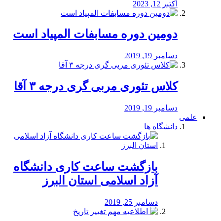
اکتبر 12, 2023
دومین دوره مسابفات المپیاد است
دسامبر 19, 2019
کلاس تئوری مربی گری درجه ۳ آقا
دسامبر 19, 2019
علمی
دانشگاه ها
بازگشت ساعت کاری دانشگاه
آزاد اسلامی استان البرز
دسامبر 25, 2019