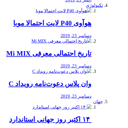
تکنولوژی
هوآوی P40 لایت احتمالا موبا
دسامبر 23, 2019
تاریخ احتمالی معرفی Mi MIX
دسامبر 23, 2019
وان پلاس دعوت‌نامه رویداد C
دسامبر 23, 2019
جهان
‏ ۱۴ اکتبر روز جهانی استاندارد