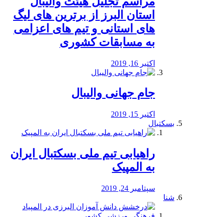
مراسم تجلیل هیئت والیبال
استان البرز از برترین های لیگ
های استانی و تیم های اعزامی
به مسابقات کشوری
اکتبر 16, 2019
جام جهانی والیبال
اکتبر 15, 2019
بسکتبال
راهیابی تیم ملی بسکتبال ایران
به المپیک
سپتامبر 24, 2019
شنا