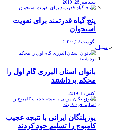
سپتامبر 26, 2019
پنج گیاه قدرتمند برای تقویت
استخوان
آگوست 22, 2019
فوتبال
بانوان استان البرزی گام اول را
محكم برداشتند
اکتبر 15, 2019
یوزپلنگان ایرانی با نتیجه عجیب
کامبوج را تسلیم خود کردند