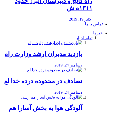
راه كالج و دبيرستان البرز حدود
۱۳۱۱ه ش
اکتبر 19, 2019
تماس با ما
خبرها
تمام اخبار
بازدید مدیران ارشد وزارت راه
دسامبر 24, 2019
تصادف در محدوده درده خدا لع
دسامبر 24, 2019
آلودگی هوا به بخش آسارا هم