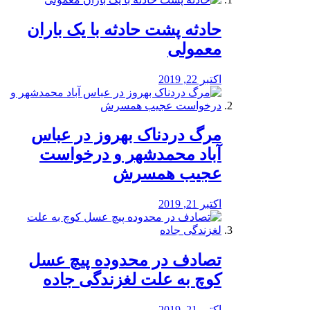
️حادثه پشت حادثه با یک باران
معمولی
اکتبر 22, 2019
مرگ دردناک بهروز در عباس
آباد محمدشهر و درخواست
عجیب همسرش
اکتبر 21, 2019
تصادف در محدوده پیچ عسل
کوچ به علت لغزندگی جاده
اکتبر 21, 2019