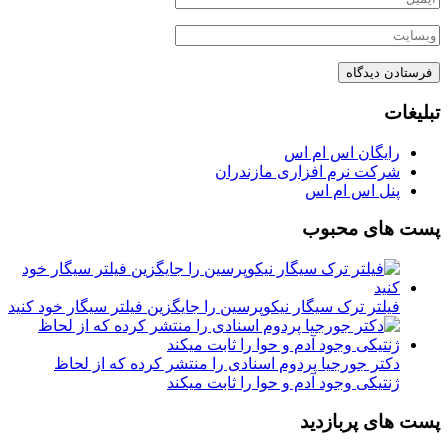
تبلیغات
رایگان اس ام اس
شرکت نرم افزاری مازندران
پنل اس ام اس
پست های محبوب
فیلتر ترک سیگار نیکوپرسین را جایگزین فیلتر سیگار خود کنید
دکتر جورجیا پردوم اسنادی را منتشر کرده که از لحاظ
ژنتیکی وجود آدم و حوا را ثابت میکند
پست های پربازدید