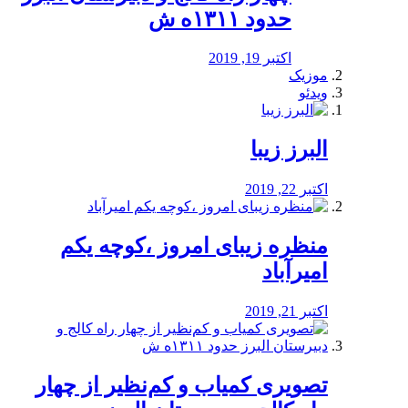
حدود ۱۳۱۱ه ش
اکتبر 19, 2019
موزیک
ویدئو
البرز زیبا
اکتبر 22, 2019
منظره‌‌ زیبای امروز ،کوچه یکم
امیرآباد
اکتبر 21, 2019
️تصویری کمیاب و کم‌نظیر از چهار