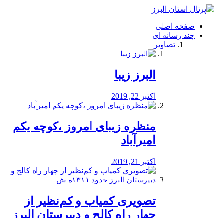
فصد
خون
صفحه اصلی
شرق
چند رسانه ای
تهران
تصاویر
خشکشویی
تصفیه
آب
البرز زیبا
طراحی
سایت
و
اکتبر 22, 2019
سئو
vip
منظره‌‌ زیبای امروز ،کوچه یکم
امیرآباد
اکتبر 21, 2019
️تصویری کمیاب و کم‌نظیر از
چهار راه كالج و دبيرستان البرز