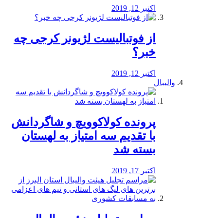
اکتبر 12, 2019
از فوتبالیست لژیونر کرجی چه
خبر؟
اکتبر 12, 2019
والیبال
پرونده کولاکوویچ و شاگردانش
با تقدیم سه امتیاز به لهستان
بسته شد
اکتبر 17, 2019