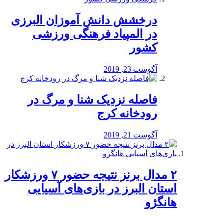
درخشش دانش آموزان البرزی
در المپیاد فرهنگی ورزشی
کشور
آگوست 23, 2019
️فاصله نزدیک شنا و مرگ در
رودخانه کرج
آگوست 21, 2019
۲ مدال برنز نتیجه حضور ۷ ورزشکار
استان البرز در بازی‌های آسیایی
هانگژو