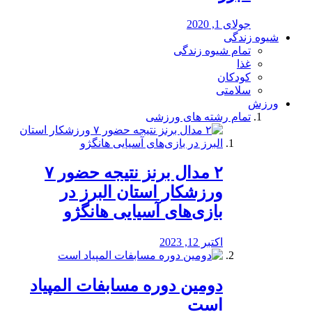
جولای 1, 2020
شیوه زندگی
تمام شیوه زندگی
غذا
کودکان
سلامتی
ورزش
تمام رشته های ورزشی
۲ مدال برنز نتیجه حضور ۷
ورزشکار استان البرز در
بازی‌های آسیایی هانگژو
اکتبر 12, 2023
دومین دوره مسابفات المپیاد
است