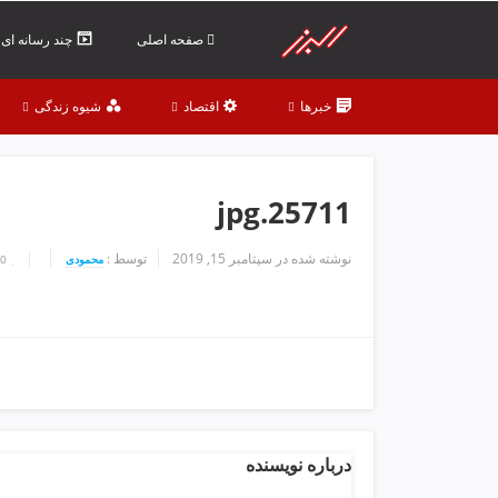
ف
ص
صفحه اصلی
چند رسانه ای
د
خ
خبرها
اقتصاد
شیوه زندگی
و
ن
ش
ر
25711.jpg
ق
ت
ه
نوشته شده در
سپتامبر 15, 2019
توسط :
محمودی
0
ر
ا
ن
خ
ش
ک
ش
و
درباره نویسنده
ی