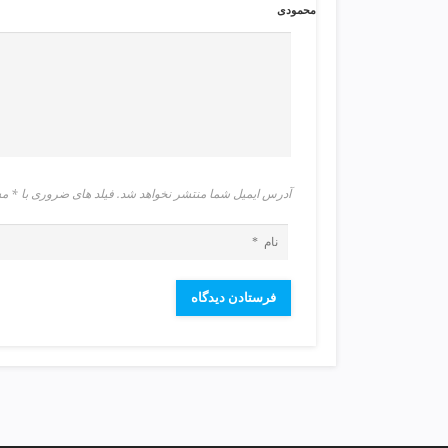
ی
محمودی
ت
ص
ف
ی
ه
آ
ب
ط
آدرس ایمیل شما منتشر نخواهد شد. فیلد های ضروری با 
ر
ا
ح
ی
س
ا
ی
ت
و
س
ئ
و