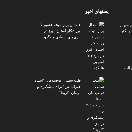
پستهای اخیر
پرسین را
۲ مدال برنز نتیجه حضور ۷
ود کنید
ورزشکار استان البرز در
بازی‌های آسیایی هانگژو
البرز
طب سنتی| توصیه‌‌های “استاد
خیراندیش” برای پیشگیری و
درمان “کرونا”