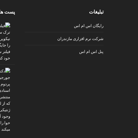
v
تبلیغات
پست ها
i
p
رایگان اس ام اس
شرکت نرم افزاری مازندران
پنل اس ام اس