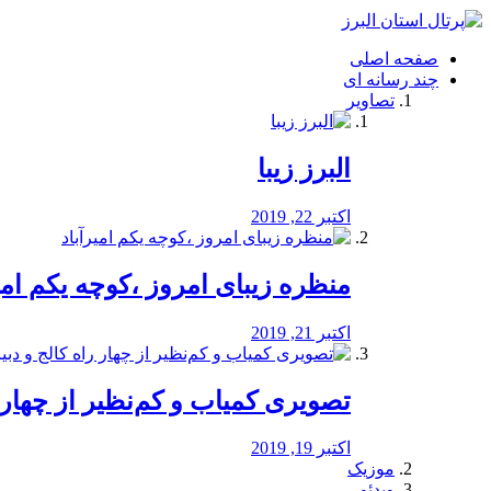
فصد
خون
صفحه اصلی
شرق
چند رسانه ای
تهران
تصاویر
خشکشویی
تصفیه
آب
البرز زیبا
طراحی
سایت
و
اکتبر 22, 2019
سئو
vip
منظره‌‌ زیبای امروز ،کوچه یکم امی
اکتبر 21, 2019
️تصویری کمیاب و کم‌نظیر از چهار راه 
اکتبر 19, 2019
موزیک
ویدئو