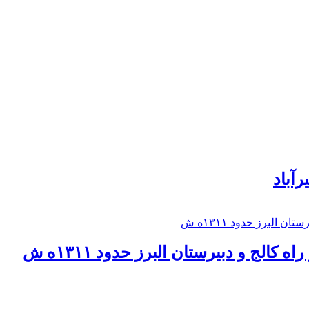
رآباد
كالج و دبيرستان البرز حدود ۱۳۱۱ه ش