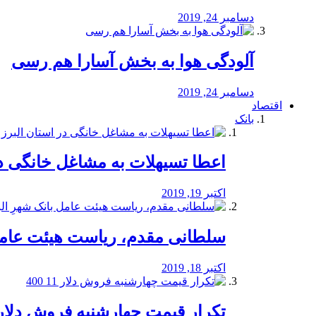
دسامبر 24, 2019
آلودگی هوا به بخش آسارا هم رسی
دسامبر 24, 2019
اقتصاد
بانک
️اعطا تسیهلات به مشاغل خانگی در
اکتبر 19, 2019
سلطانی مقدم، ریاست هیئت عامل 
اکتبر 18, 2019
تکرار قیمت چهارشنبه فروش دلار 11 00