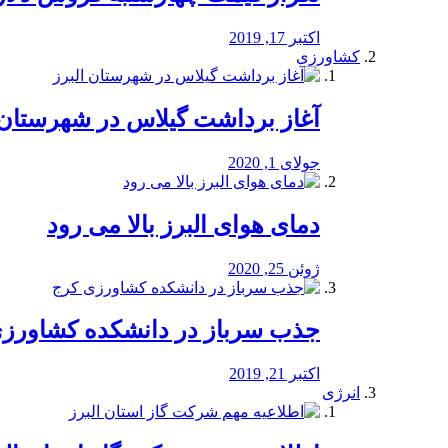
اکتبر 17, 2019
کشاورزی
آغاز برداشت گیلاس در شهرستان 
جولای 1, 2020
دمای هوای البرز بالا می رود
ژوئن 25, 2020
جذب سرباز در دانشکده کشاورز
اکتبر 21, 2019
انرژی