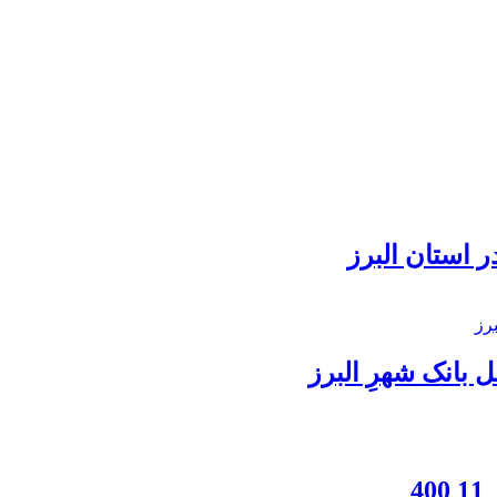
 استان البرز
بانک شهرِ البرز
4