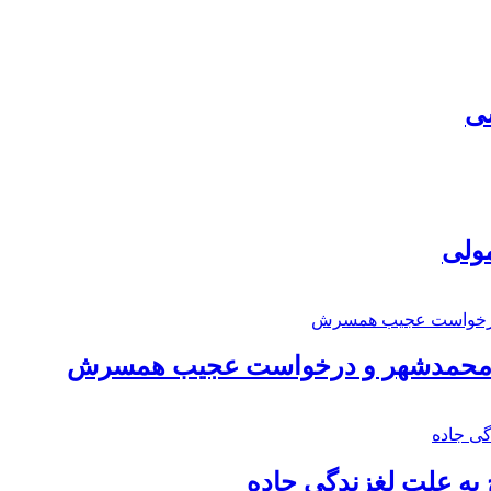
سی
مولی
اد محمدشهر و درخواست عجیب همسرش
به علت لغزندگی جاده