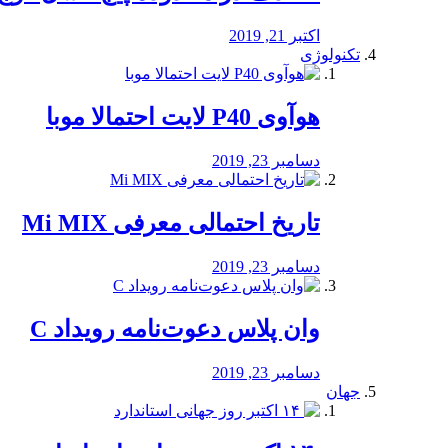
اکتبر 21, 2019
تکنولوژی
هوآوی P40 لایت احتمالا موبا
دسامبر 23, 2019
تاریخ احتمالی معرفی Mi MIX
دسامبر 23, 2019
وان پلاس دعوت‌نامه رویداد C
دسامبر 23, 2019
جهان