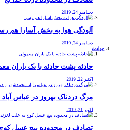
دسامبر 24, 2019
آلودگی هوا به بخش آسارا هم ر
دسامبر 24, 2019
حوادث
️حادثه پشت حادثه با یک باران مع
اکتبر 22, 2019
مرگ دردناک بهروز در عباس آب
اکتبر 21, 2019
تصادف در محدوده پیچ عسل کوچ 