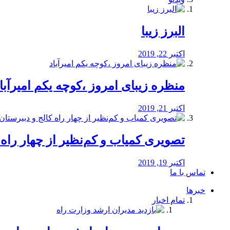
البرز زیبا
اکتبر 22, 2019
منظره‌‌ زیبای امروز ،کوچه یکم امیرآبا
اکتبر 21, 2019
️تصویری کمیاب و کم‌نظیر از چهار راه كالج
اکتبر 19, 2019
تماس با ما
خبرها
تمام اخبار