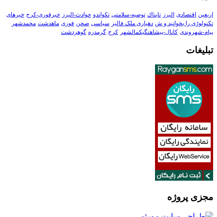
اربعین
اقتصادی
البرز
تابناك
توصیه-سلامتی
تکواندو
حوادث-البرز
خبرفوری-کرج
خبرهای
تکنولوڑی را بخوانید و ش
دهیاری ملک فالیز
سیاسی
صحن
فوری
ماهدشت
محمدشهر
پیام-شهروندی
کانال-پیشاهنگیکمالشهر
کرج
گرمدره
گوهردشت
تبلیغات
مجزی پروژه