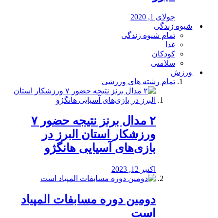
جولای 1, 2020
شیوه زندگی
تمام شیوه زندگی
غذا
کودکان
سلامتی
ورزش
تمام رشته های ورزشی
۲ مدال برنز نتیجه حضور ۷
ورزشکار استان البرز در
بازی‌های آسیایی هانگژو
اکتبر 12, 2023
دومین دوره مسابفات المپیاد
است