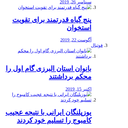
سپتامبر 26, 2019
پنج گیاه قدرتمند برای تقویت
استخوان
آگوست 22, 2019
فوتبال
بانوان استان البرزی گام اول را
محكم برداشتند
اکتبر 15, 2019
یوزپلنگان ایرانی با نتیجه عجیب
کامبوج را تسلیم خود کردند