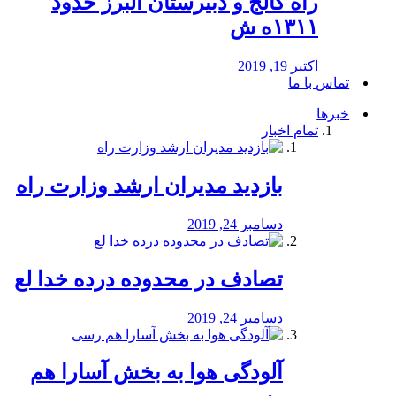
راه كالج و دبيرستان البرز حدود
۱۳۱۱ه ش
اکتبر 19, 2019
تماس با ما
خبرها
تمام اخبار
بازدید مدیران ارشد وزارت راه
دسامبر 24, 2019
تصادف در محدوده درده خدا لع
دسامبر 24, 2019
آلودگی هوا به بخش آسارا هم