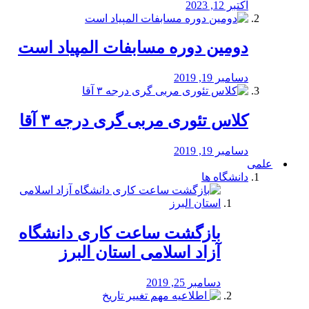
اکتبر 12, 2023
دومین دوره مسابفات المپیاد است
دسامبر 19, 2019
کلاس تئوری مربی گری درجه ۳ آقا
دسامبر 19, 2019
علمی
دانشگاه ها
بازگشت ساعت کاری دانشگاه
آزاد اسلامی استان البرز
دسامبر 25, 2019