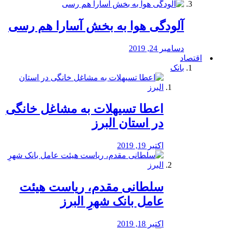
آلودگی هوا به بخش آسارا هم رسی
دسامبر 24, 2019
اقتصاد
بانک
️اعطا تسیهلات به مشاغل خانگی
در استان البرز
اکتبر 19, 2019
سلطانی مقدم، ریاست هیئت
عامل بانک شهرِ البرز
اکتبر 18, 2019