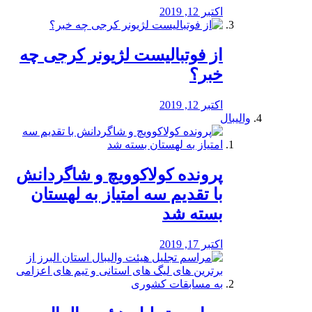
اکتبر 12, 2019
از فوتبالیست لژیونر کرجی چه
خبر؟
اکتبر 12, 2019
والیبال
پرونده کولاکوویچ و شاگردانش
با تقدیم سه امتیاز به لهستان
بسته شد
اکتبر 17, 2019