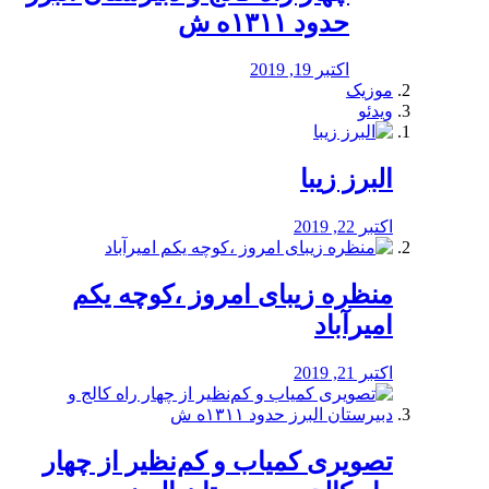
حدود ۱۳۱۱ه ش
اکتبر 19, 2019
موزیک
ویدئو
البرز زیبا
اکتبر 22, 2019
منظره‌‌ زیبای امروز ،کوچه یکم
امیرآباد
اکتبر 21, 2019
️تصویری کمیاب و کم‌نظیر از چهار