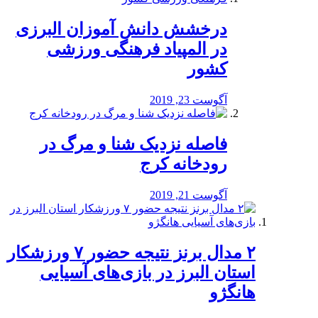
درخشش دانش آموزان البرزی
در المپیاد فرهنگی ورزشی
کشور
آگوست 23, 2019
️فاصله نزدیک شنا و مرگ در
رودخانه کرج
آگوست 21, 2019
۲ مدال برنز نتیجه حضور ۷ ورزشکار
استان البرز در بازی‌های آسیایی
هانگژو