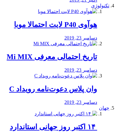
تکنولوژی
هوآوی P40 لایت احتمالا موبا
دسامبر 23, 2019
تاریخ احتمالی معرفی Mi MIX
دسامبر 23, 2019
وان پلاس دعوت‌نامه رویداد C
دسامبر 23, 2019
جهان
‏ ۱۴ اکتبر روز جهانی استاندارد