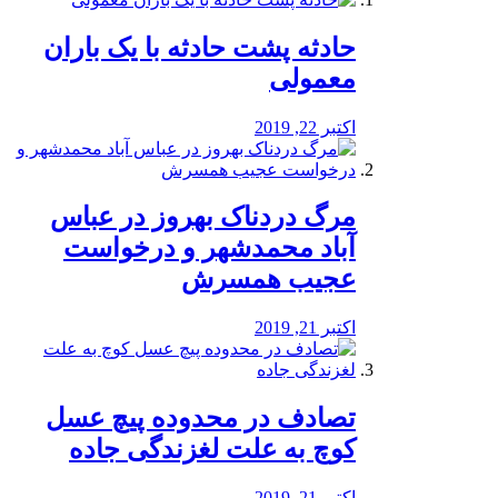
️حادثه پشت حادثه با یک باران
معمولی
اکتبر 22, 2019
مرگ دردناک بهروز در عباس
آباد محمدشهر و درخواست
عجیب همسرش
اکتبر 21, 2019
تصادف در محدوده پیچ عسل
کوچ به علت لغزندگی جاده
اکتبر 21, 2019