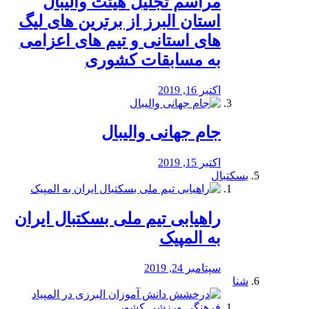
مراسم تجلیل هیئت والیبال
استان البرز از برترین های لیگ
های استانی و تیم های اعزامی
به مسابقات کشوری
اکتبر 16, 2019
جام جهانی والیبال
اکتبر 15, 2019
بسکتبال
راهیابی تیم ملی بسکتبال ایران
به المپیک
سپتامبر 24, 2019
شنا