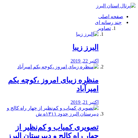
فصد
خون
صفحه اصلی
شرق
چند رسانه ای
تهران
تصاویر
خشکشویی
تصفیه
آب
البرز زیبا
طراحی
سایت
و
اکتبر 22, 2019
سئو
vip
منظره‌‌ زیبای امروز ،کوچه یکم
امیرآباد
اکتبر 21, 2019
️تصویری کمیاب و کم‌نظیر از
چهار راه كالج و دبيرستان البرز