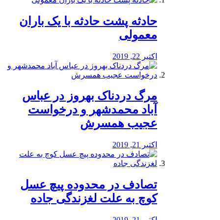
️حادثه پشت حادثه با یک باران
معمولی
اکتبر 22, 2019
مرگ دردناک بهروز در عباس
آباد محمدشهر و درخواست
عجیب همسرش
اکتبر 21, 2019
تصادف در محدوده پیچ عسل
کوچ به علت لغزندگی جاده
اکتبر 21, 2019