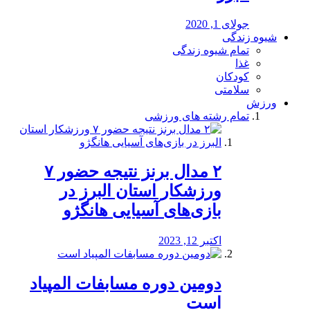
جولای 1, 2020
شیوه زندگی
تمام شیوه زندگی
غذا
کودکان
سلامتی
ورزش
تمام رشته های ورزشی
۲ مدال برنز نتیجه حضور ۷
ورزشکار استان البرز در
بازی‌های آسیایی هانگژو
اکتبر 12, 2023
دومین دوره مسابفات المپیاد
است