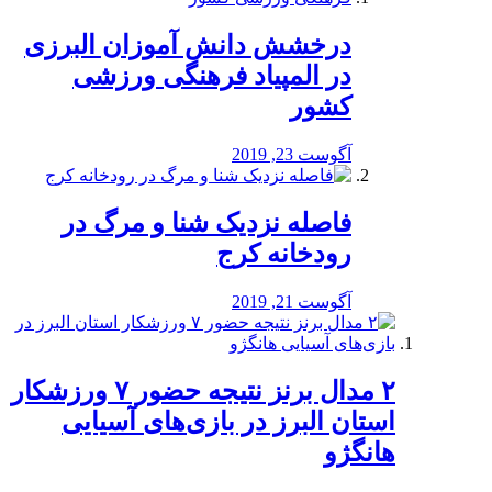
درخشش دانش آموزان البرزی
در المپیاد فرهنگی ورزشی
کشور
آگوست 23, 2019
️فاصله نزدیک شنا و مرگ در
رودخانه کرج
آگوست 21, 2019
۲ مدال برنز نتیجه حضور ۷ ورزشکار
استان البرز در بازی‌های آسیایی
هانگژو