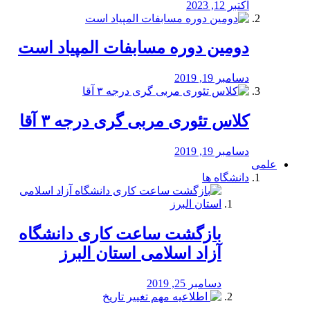
اکتبر 12, 2023
دومین دوره مسابفات المپیاد است
دسامبر 19, 2019
کلاس تئوری مربی گری درجه ۳ آقا
دسامبر 19, 2019
علمی
دانشگاه ها
بازگشت ساعت کاری دانشگاه
آزاد اسلامی استان البرز
دسامبر 25, 2019