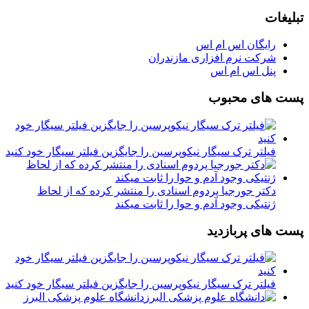
تبلیغات
رایگان اس ام اس
شرکت نرم افزاری مازندران
پنل اس ام اس
پست های محبوب
فیلتر ترک سیگار نیکوپرسین را جایگزین فیلتر سیگار خود کنید
دکتر جورجیا پردوم اسنادی را منتشر کرده که از لحاظ
ژنتیکی وجود آدم و حوا را ثابت میکند
پست های پربازدید
فیلتر ترک سیگار نیکوپرسین را جایگزین فیلتر سیگار خود کنید
دانشگاه علوم پزشکی البرز