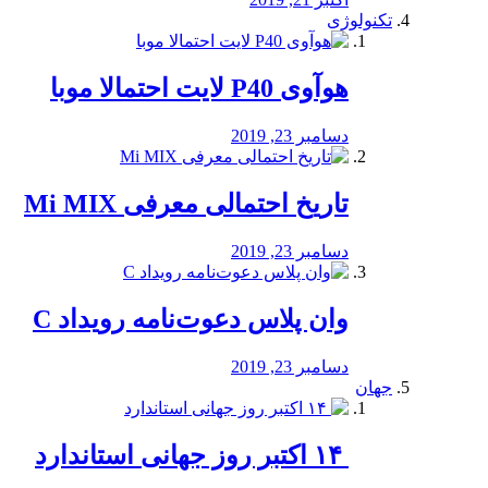
تکنولوژی
هوآوی P40 لایت احتمالا موبا
دسامبر 23, 2019
تاریخ احتمالی معرفی Mi MIX
دسامبر 23, 2019
وان پلاس دعوت‌نامه رویداد C
دسامبر 23, 2019
جهان
‏ ۱۴ اکتبر روز جهانی استاندارد