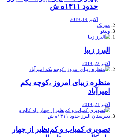
حدود ۱۳۱۱ه ش
اکتبر 19, 2019
موزیک
ویدئو
البرز زیبا
اکتبر 22, 2019
منظره‌‌ زیبای امروز ،کوچه یکم
امیرآباد
اکتبر 21, 2019
️تصویری کمیاب و کم‌نظیر از چهار