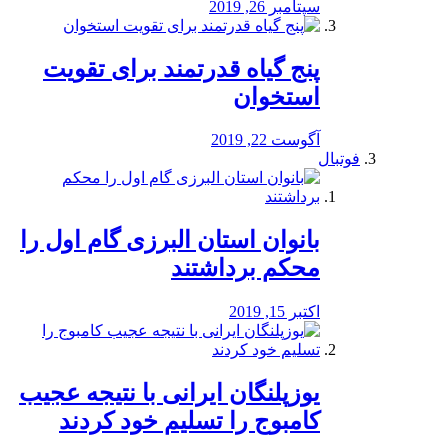
سپتامبر 26, 2019
پنج گیاه قدرتمند برای تقویت
استخوان
آگوست 22, 2019
فوتبال
بانوان استان البرزی گام اول را
محكم برداشتند
اکتبر 15, 2019
یوزپلنگان ایرانی با نتیجه عجیب
کامبوج را تسلیم خود کردند