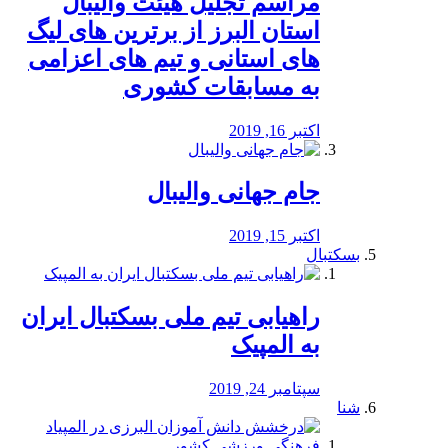
مراسم تجلیل هیئت والیبال
استان البرز از برترین های لیگ
های استانی و تیم های اعزامی
به مسابقات کشوری
اکتبر 16, 2019
جام جهانی والیبال
اکتبر 15, 2019
بسکتبال
راهیابی تیم ملی بسکتبال ایران
به المپیک
سپتامبر 24, 2019
شنا