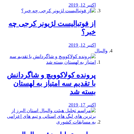
اکتبر 12, 2019
از فوتبالیست لژیونر کرجی چه
خبر؟
اکتبر 12, 2019
والیبال
پرونده کولاکوویچ و شاگردانش
با تقدیم سه امتیاز به لهستان
بسته شد
اکتبر 17, 2019