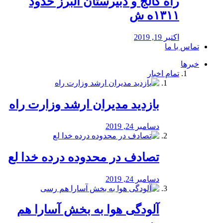
راه كالج و دبيرستان البرز حدود
۱۳۱۱ه ش
اکتبر 19, 2019
تماس با ما
خبرها
تمام اخبار
بازدید مدیران ارشد وزارت راه
دسامبر 24, 2019
تصادف در محدوده درده خدا لع
دسامبر 24, 2019
آلودگی هوا به بخش آسارا هم