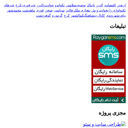
اربعین
اقتصادی
البرز
تابناك
توصیه-سلامتی
تکواندو
حوادث-البرز
خبرفوری-کرج
خبرهای
تکنولوڑی را بخوانید و ش
دهیاری ملک فالیز
سیاسی
صحن
فوری
ماهدشت
محمدشهر
پیام-شهروندی
کانال-پیشاهنگیکمالشهر
کرج
گرمدره
گوهردشت
تبلیغات
مجزی پروژه