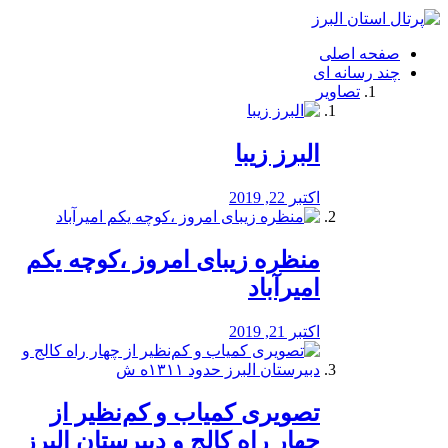
فصد
خون
صفحه اصلی
شرق
چند رسانه ای
تهران
تصاویر
خشکشویی
تصفیه
آب
البرز زیبا
طراحی
سایت
و
اکتبر 22, 2019
سئو
vip
منظره‌‌ زیبای امروز ،کوچه یکم
امیرآباد
اکتبر 21, 2019
️تصویری کمیاب و کم‌نظیر از
چهار راه كالج و دبيرستان البرز