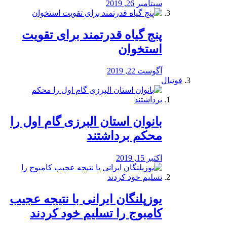
سپتامبر 26, 2019
پنج گیاه قدرتمند برای تقویت
استخوان
آگوست 22, 2019
فوتبال
بانوان استان البرزی گام اول را
محكم برداشتند
اکتبر 15, 2019
یوزپلنگان ایرانی با نتیجه عجیب
کامبوج را تسلیم خود کردند