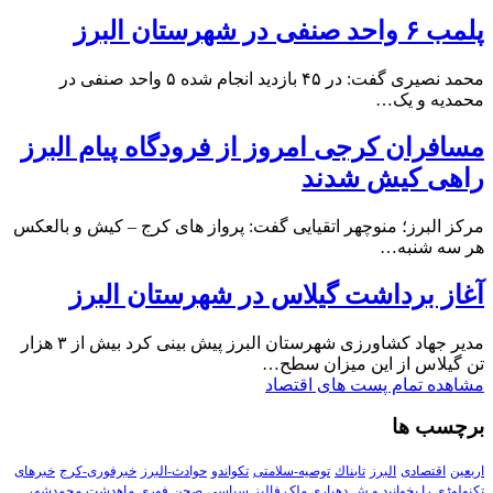
پلمب ۶ واحد صنفی در شهرستان البرز
محمد نصیری گفت: در ۴۵ بازدید انجام شده ۵ واحد صنفی در
محمدیه و یک…
مسافران کرجی امروز از فرودگاه پیام البرز
راهی کیش شدند
مرکز البرز؛ منوچهر اتقیایی گفت: پرواز های کرج – کیش و بالعکس
هر سه شنبه…
آغاز برداشت گیلاس در شهرستان البرز
مدیر جهاد کشاورزی شهرستان البرز پیش بینی کرد بیش از ۳ هزار
تن گیلاس از این میزان سطح…
مشاهده تمام پست های اقتصاد
برچسب ها
اربعین
اقتصادی
البرز
تابناك
توصیه-سلامتی
تکواندو
حوادث-البرز
خبرفوری-کرج
خبرهای
تکنولوڑی را بخوانید و ش
دهیاری ملک فالیز
سیاسی
صحن
فوری
ماهدشت
محمدشهر