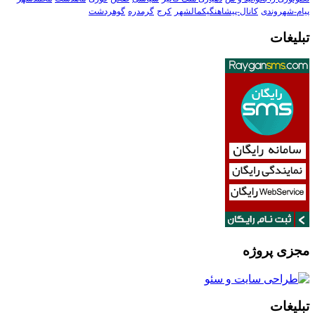
پیام-شهروندی
کانال-پیشاهنگیکمالشهر
کرج
گرمدره
گوهردشت
تبلیغات
مجزی پروژه
تبلیغات