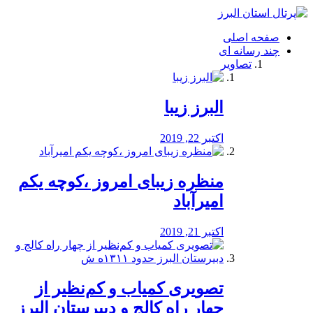
فصد
خون
صفحه اصلی
شرق
چند رسانه ای
تهران
تصاویر
خشکشویی
تصفیه
آب
البرز زیبا
طراحی
سایت
و
اکتبر 22, 2019
سئو
vip
منظره‌‌ زیبای امروز ،کوچه یکم
امیرآباد
اکتبر 21, 2019
️تصویری کمیاب و کم‌نظیر از
چهار راه كالج و دبيرستان البرز