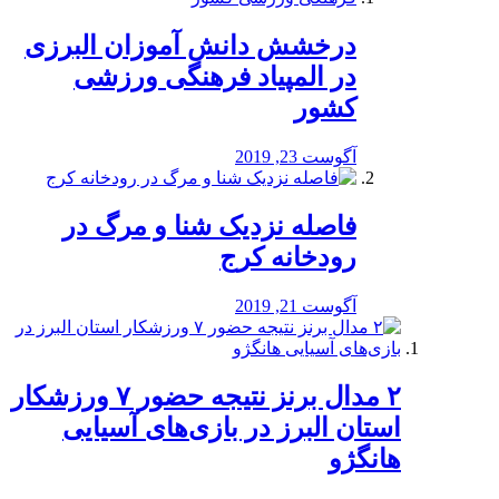
درخشش دانش آموزان البرزی
در المپیاد فرهنگی ورزشی
کشور
آگوست 23, 2019
️فاصله نزدیک شنا و مرگ در
رودخانه کرج
آگوست 21, 2019
۲ مدال برنز نتیجه حضور ۷ ورزشکار
استان البرز در بازی‌های آسیایی
هانگژو