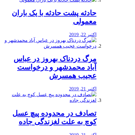
️حادثه پشت حادثه با یک باران
معمولی
اکتبر 22, 2019
مرگ دردناک بهروز در عباس
آباد محمدشهر و درخواست
عجیب همسرش
اکتبر 21, 2019
تصادف در محدوده پیچ عسل
کوچ به علت لغزندگی جاده
اکتبر 21, 2019