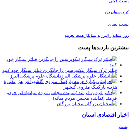
پست قبلی
کرج/ سیبان دره
پست بعدی
زور استاندار البرز به پیمانکار همت نچربید
بیشترین بازدیدها پست
فیلتر ترک سیگار نیکوپرسین را جایگزین فیلتر سیگار خود کنید
دانشگاه علوم پزشکی البرز
افزایش یکبارۀ
هزینه پارکینگ متروی گلشهر
دكتر فردين
فرمند (نماينده مجلس مردم میانه)
سخنان بزرگان
اخبار اقتصادی استان
بیشتر