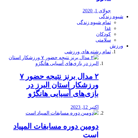
جولای 1, 2020
شیوه زندگی
تمام شیوه زندگی
غذا
کودکان
سلامتی
ورزش
تمام رشته های ورزشی
۲ مدال برنز نتیجه حضور ۷
ورزشکار استان البرز در
بازی‌های آسیایی هانگژو
اکتبر 12, 2023
دومین دوره مسابفات المپیاد
است