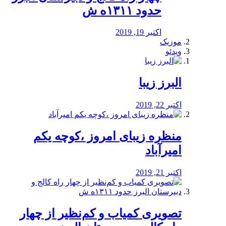
حدود ۱۳۱۱ه ش
اکتبر 19, 2019
موزیک
ویدئو
البرز زیبا
اکتبر 22, 2019
منظره‌‌ زیبای امروز ،کوچه یکم
امیرآباد
اکتبر 21, 2019
️تصویری کمیاب و کم‌نظیر از چهار