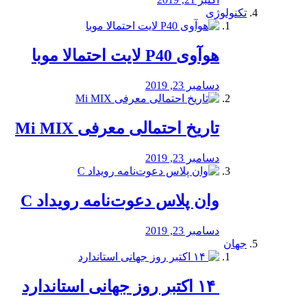
تکنولوژی
هوآوی P40 لایت احتمالا موبا
دسامبر 23, 2019
تاریخ احتمالی معرفی Mi MIX
دسامبر 23, 2019
وان پلاس دعوت‌نامه رویداد C
دسامبر 23, 2019
جهان
‏ ۱۴ اکتبر روز جهانی استاندارد