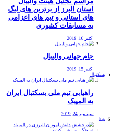
مراسم تجلیل هیئت والیبال
استان البرز از برترین های لیگ
های استانی و تیم های اعزامی
به مسابقات کشوری
اکتبر 16, 2019
جام جهانی والیبال
اکتبر 15, 2019
بسکتبال
راهیابی تیم ملی بسکتبال ایران
به المپیک
سپتامبر 24, 2019
شنا