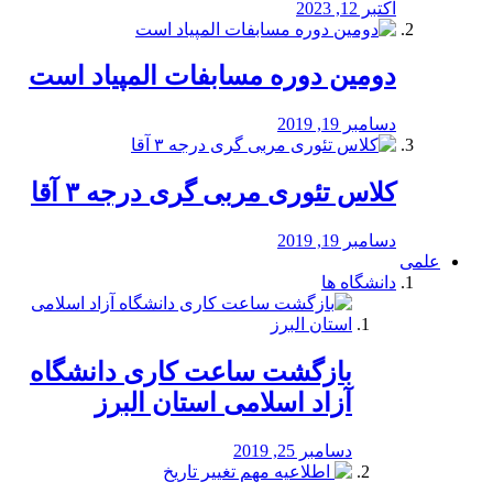
اکتبر 12, 2023
دومین دوره مسابفات المپیاد است
دسامبر 19, 2019
کلاس تئوری مربی گری درجه ۳ آقا
دسامبر 19, 2019
علمی
دانشگاه ها
بازگشت ساعت کاری دانشگاه
آزاد اسلامی استان البرز
دسامبر 25, 2019