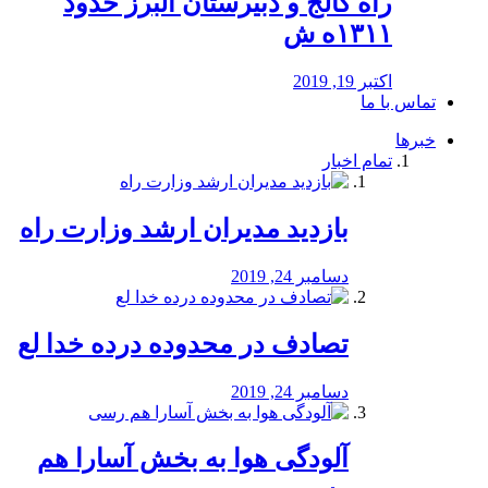
راه كالج و دبيرستان البرز حدود
۱۳۱۱ه ش
اکتبر 19, 2019
تماس با ما
خبرها
تمام اخبار
بازدید مدیران ارشد وزارت راه
دسامبر 24, 2019
تصادف در محدوده درده خدا لع
دسامبر 24, 2019
آلودگی هوا به بخش آسارا هم