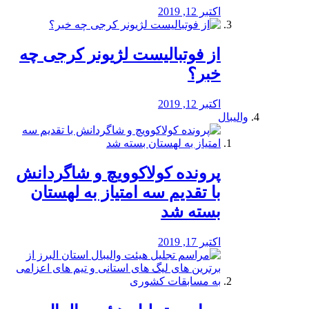
اکتبر 12, 2019
از فوتبالیست لژیونر کرجی چه
خبر؟
اکتبر 12, 2019
والیبال
پرونده کولاکوویچ و شاگردانش
با تقدیم سه امتیاز به لهستان
بسته شد
اکتبر 17, 2019