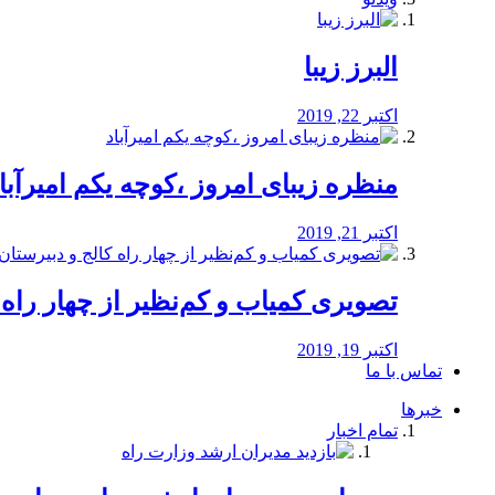
البرز زیبا
اکتبر 22, 2019
منظره‌‌ زیبای امروز ،کوچه یکم امیرآبا
اکتبر 21, 2019
️تصویری کمیاب و کم‌نظیر از چهار راه كالج
اکتبر 19, 2019
تماس با ما
خبرها
تمام اخبار