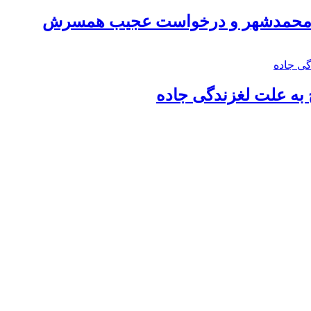
اد محمدشهر و درخواست عجیب همسرش
به علت لغزندگی جاده