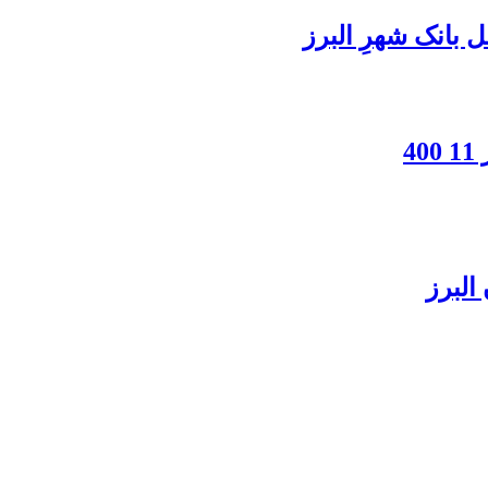
بانک شهرِ البرز
4
البرز