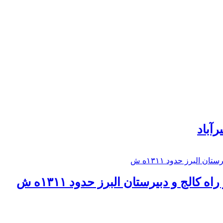
رآباد
كالج و دبيرستان البرز حدود ۱۳۱۱ه ش