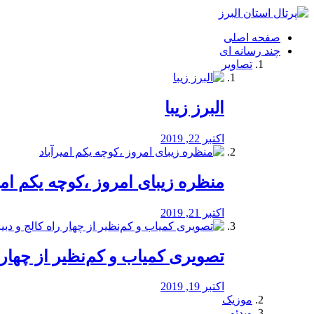
فصد
خون
صفحه اصلی
شرق
چند رسانه ای
تهران
تصاویر
خشکشویی
تصفیه
آب
البرز زیبا
طراحی
سایت
و
اکتبر 22, 2019
سئو
vip
منظره‌‌ زیبای امروز ،کوچه یکم امی
اکتبر 21, 2019
️تصویری کمیاب و کم‌نظیر از چهار راه 
اکتبر 19, 2019
موزیک
ویدئو