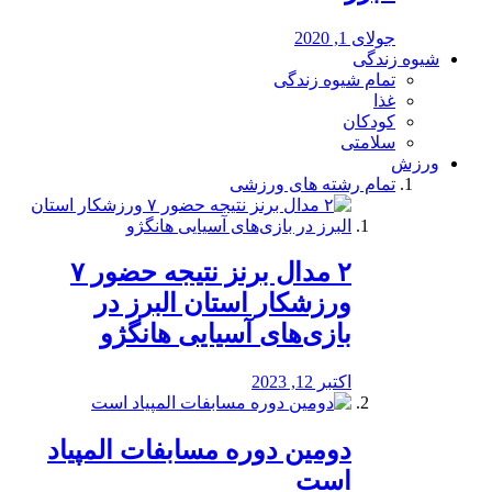
جولای 1, 2020
شیوه زندگی
تمام شیوه زندگی
غذا
کودکان
سلامتی
ورزش
تمام رشته های ورزشی
۲ مدال برنز نتیجه حضور ۷
ورزشکار استان البرز در
بازی‌های آسیایی هانگژو
اکتبر 12, 2023
دومین دوره مسابفات المپیاد
است