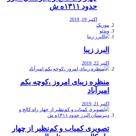
حدود ۱۳۱۱ه ش
اکتبر 19, 2019
موزیک
ویدئو
البرز زیبا
اکتبر 22, 2019
منظره‌‌ زیبای امروز ،کوچه یکم
امیرآباد
اکتبر 21, 2019
️تصویری کمیاب و کم‌نظیر از چهار