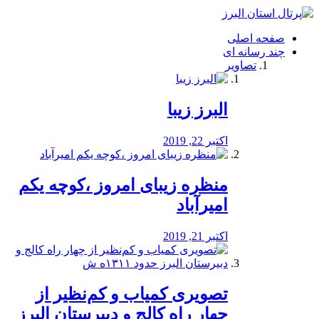
فصد
خون
صفحه اصلی
شرق
چند رسانه ای
تهران
تصاویر
خشکشویی
تصفیه
آب
البرز زیبا
طراحی
سایت
و
اکتبر 22, 2019
سئو
vip
منظره‌‌ زیبای امروز ،کوچه یکم
امیرآباد
اکتبر 21, 2019
️تصویری کمیاب و کم‌نظیر از
چهار راه كالج و دبيرستان البرز