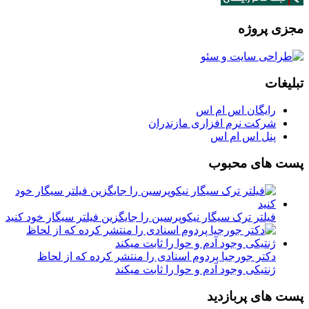
مجزی پروژه
تبلیغات
رایگان اس ام اس
شرکت نرم افزاری مازندران
پنل اس ام اس
پست های محبوب
فیلتر ترک سیگار نیکوپرسین را جایگزین فیلتر سیگار خود کنید
دکتر جورجیا پردوم اسنادی را منتشر کرده که از لحاظ
ژنتیکی وجود آدم و حوا را ثابت میکند
پست های پربازدید