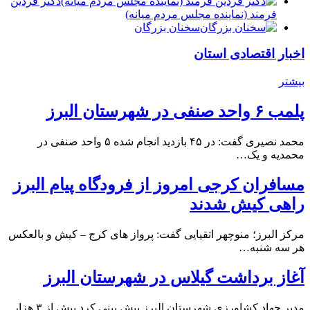
دكتر فردين
فرمند (نماينده مجلس مردم میانه)
سخنان بزرگان
اخبار اقتصادی استان
بیشتر
پلمب ۶ واحد صنفی در شهرستان البرز
محمد نصیری گفت: در ۴۵ بازدید انجام شده ۵ واحد صنفی در
محمدیه و یک…
مسافران کرجی امروز از فرودگاه پیام البرز
راهی کیش شدند
مرکز البرز؛ منوچهر اتقیایی گفت: پرواز های کرج – کیش و بالعکس
هر سه شنبه…
آغاز برداشت گیلاس در شهرستان البرز
مدیر جهاد کشاورزی شهرستان البرز پیش بینی کرد بیش از ۳ هزار