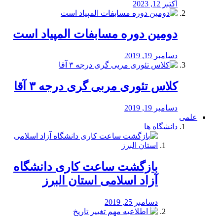
اکتبر 12, 2023
دومین دوره مسابفات المپیاد است
دسامبر 19, 2019
کلاس تئوری مربی گری درجه ۳ آقا
دسامبر 19, 2019
علمی
دانشگاه ها
بازگشت ساعت کاری دانشگاه
آزاد اسلامی استان البرز
دسامبر 25, 2019