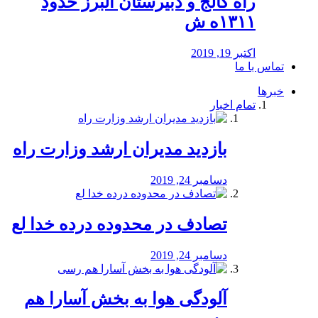
راه كالج و دبيرستان البرز حدود
۱۳۱۱ه ش
اکتبر 19, 2019
تماس با ما
خبرها
تمام اخبار
بازدید مدیران ارشد وزارت راه
دسامبر 24, 2019
تصادف در محدوده درده خدا لع
دسامبر 24, 2019
آلودگی هوا به بخش آسارا هم