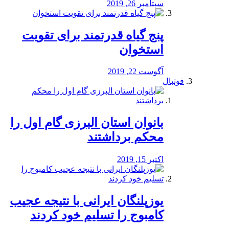
سپتامبر 26, 2019
پنج گیاه قدرتمند برای تقویت
استخوان
آگوست 22, 2019
فوتبال
بانوان استان البرزی گام اول را
محكم برداشتند
اکتبر 15, 2019
یوزپلنگان ایرانی با نتیجه عجیب
کامبوج را تسلیم خود کردند