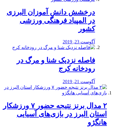
درخشش دانش آموزان البرزی
در المپیاد فرهنگی ورزشی
کشور
آگوست 23, 2019
️فاصله نزدیک شنا و مرگ در
رودخانه کرج
آگوست 21, 2019
۲ مدال برنز نتیجه حضور ۷ ورزشکار
استان البرز در بازی‌های آسیایی
هانگژو