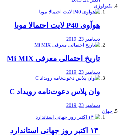
تکنولوژی
هوآوی P40 لایت احتمالا موبا
دسامبر 23, 2019
تاریخ احتمالی معرفی Mi MIX
دسامبر 23, 2019
وان پلاس دعوت‌نامه رویداد C
دسامبر 23, 2019
جهان
‏ ۱۴ اکتبر روز جهانی استاندارد