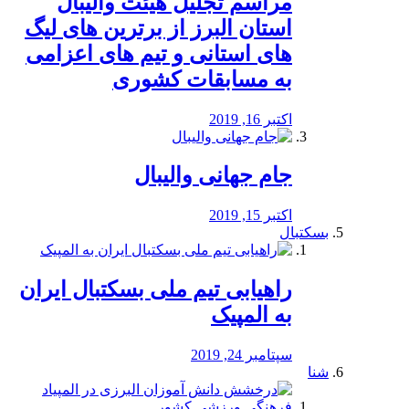
مراسم تجلیل هیئت والیبال
استان البرز از برترین های لیگ
های استانی و تیم های اعزامی
به مسابقات کشوری
اکتبر 16, 2019
جام جهانی والیبال
اکتبر 15, 2019
بسکتبال
راهیابی تیم ملی بسکتبال ایران
به المپیک
سپتامبر 24, 2019
شنا