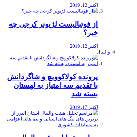
اکتبر 12, 2019
از فوتبالیست لژیونر کرجی چه
خبر؟
اکتبر 12, 2019
والیبال
پرونده کولاکوویچ و شاگردانش
با تقدیم سه امتیاز به لهستان
بسته شد
اکتبر 17, 2019