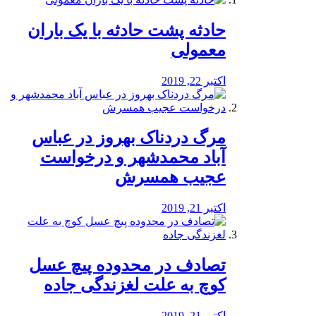
️حادثه پشت حادثه با یک باران
معمولی
اکتبر 22, 2019
مرگ دردناک بهروز در عباس
آباد محمدشهر و درخواست
عجیب همسرش
اکتبر 21, 2019
تصادف در محدوده پیچ عسل
کوچ به علت لغزندگی جاده
اکتبر 21, 2019