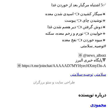
✅5 اشتباه مرگبار بعد از خوردن غذا
🔸سیگار کشیدن 👈 اسیدی شدن معده
🔹نوشیدن چای 👈 یبوست
🔸دوش گرفتن 👈 دیر هضم شدن غذا
🔹خوابیدن 👈 تورم و زخم معده، سکته
🔸میوه خوردن 👈 نفخ معده
#توصیه_سلامتی
🆔 @news_alborz
🔻پایگاه خبری البرز
🆔 https://t.me/joinchat/AAAAAD7MYHyecHXmyI3n-A
سلامتی
توصیه-سلامتی
درباره نویسنده
محمودی