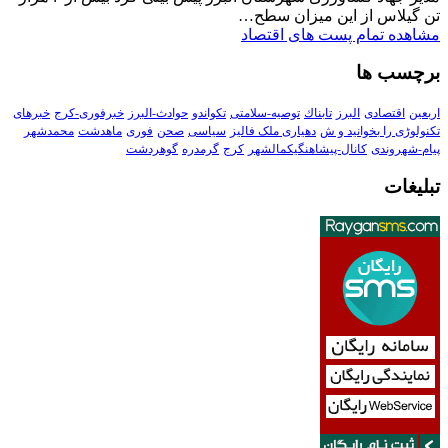
تن گیلاس از این میزان سطح…
مشاهده تمام پست های اقتصاد
برچسب ها
اربعین
اقتصادی
البرز
تابناك
توصیه-سلامتی
تکواندو
حوادث-البرز
خبرفوری-کرج
خبرهای
تکنولوڑی را بخوانید و ش
دهیاری ملک فالیز
سیاسی
صحن
فوری
ماهدشت
محمدشهر
پیام-شهروندی
کانال-پیشاهنگیکمالشهر
کرج
گرمدره
گوهردشت
تبلیغات