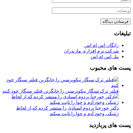
تبلیغات
رایگان اس ام اس
شرکت نرم افزاری مازندران
پنل اس ام اس
پست های محبوب
فیلتر ترک سیگار نیکوپرسین را جایگزین فیلتر سیگار خود کنید
دکتر جورجیا پردوم اسنادی را منتشر کرده که از لحاظ
ژنتیکی وجود آدم و حوا را ثابت میکند
پست های پربازدید