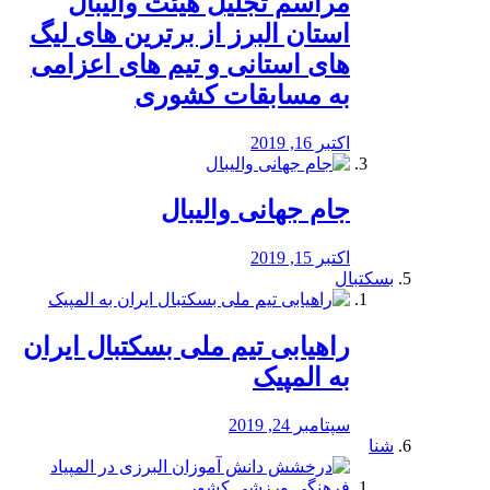
مراسم تجلیل هیئت والیبال
استان البرز از برترین های لیگ
های استانی و تیم های اعزامی
به مسابقات کشوری
اکتبر 16, 2019
جام جهانی والیبال
اکتبر 15, 2019
بسکتبال
راهیابی تیم ملی بسکتبال ایران
به المپیک
سپتامبر 24, 2019
شنا