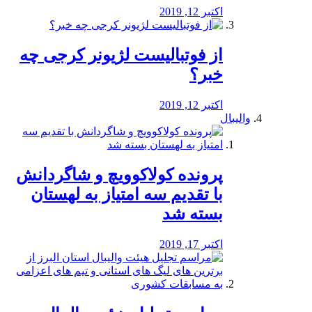
اکتبر 12, 2019
از فوتبالیست لژیونر کرجی چه
خبر؟
اکتبر 12, 2019
والیبال
پرونده کولاکوویچ و شاگردانش
با تقدیم سه امتیاز به لهستان
بسته شد
اکتبر 17, 2019