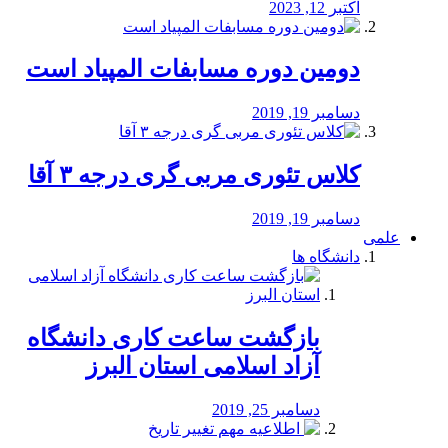
اکتبر 12, 2023
دومین دوره مسابفات المپیاد است
دسامبر 19, 2019
کلاس تئوری مربی گری درجه ۳ آقا
دسامبر 19, 2019
علمی
دانشگاه ها
بازگشت ساعت کاری دانشگاه
آزاد اسلامی استان البرز
دسامبر 25, 2019