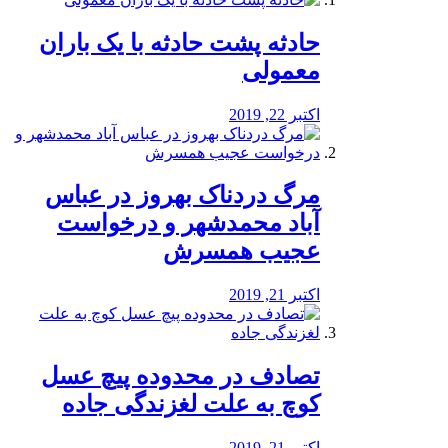
️حادثه پشت حادثه با یک باران
معمولی
اکتبر 22, 2019
مرگ دردناک بهروز در عباس
آباد محمدشهر و درخواست
عجیب همسرش
اکتبر 21, 2019
تصادف در محدوده پیچ عسل
کوچ به علت لغزندگی جاده
اکتبر 21, 2019