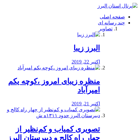
فصد
خون
صفحه اصلی
شرق
چند رسانه ای
تهران
تصاویر
خشکشویی
تصفیه
آب
البرز زیبا
طراحی
سایت
و
اکتبر 22, 2019
سئو
vip
منظره‌‌ زیبای امروز ،کوچه یکم
امیرآباد
اکتبر 21, 2019
️تصویری کمیاب و کم‌نظیر از
چهار راه كالج و دبيرستان البرز