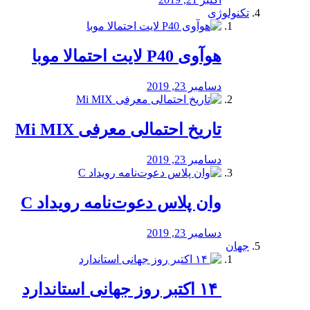
تکنولوژی
هوآوی P40 لایت احتمالا موبا
دسامبر 23, 2019
تاریخ احتمالی معرفی Mi MIX
دسامبر 23, 2019
وان پلاس دعوت‌نامه رویداد C
دسامبر 23, 2019
جهان
‏ ۱۴ اکتبر روز جهانی استاندارد