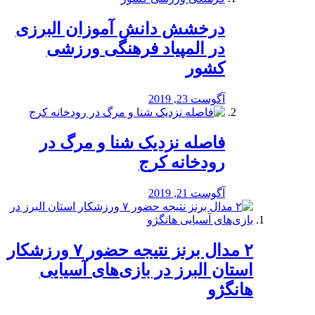
درخشش دانش آموزان البرزی
در المپیاد فرهنگی ورزشی
کشور
آگوست 23, 2019
️فاصله نزدیک شنا و مرگ در
رودخانه کرج
آگوست 21, 2019
۲ مدال برنز نتیجه حضور ۷ ورزشکار
استان البرز در بازی‌های آسیایی
هانگژو