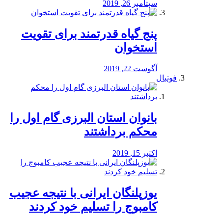
سپتامبر 26, 2019
پنج گیاه قدرتمند برای تقویت
استخوان
آگوست 22, 2019
فوتبال
بانوان استان البرزی گام اول را
محكم برداشتند
اکتبر 15, 2019
یوزپلنگان ایرانی با نتیجه عجیب
کامبوج را تسلیم خود کردند