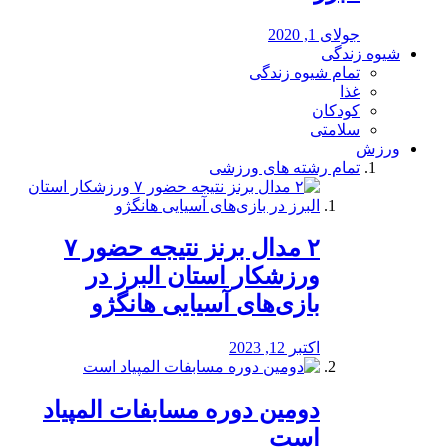
جولای 1, 2020
شیوه زندگی
تمام شیوه زندگی
غذا
کودکان
سلامتی
ورزش
تمام رشته های ورزشی
۲ مدال برنز نتیجه حضور ۷
ورزشکار استان البرز در
بازی‌های آسیایی هانگژو
اکتبر 12, 2023
دومین دوره مسابفات المپیاد
است