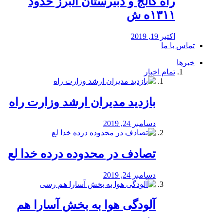
راه كالج و دبيرستان البرز حدود
۱۳۱۱ه ش
اکتبر 19, 2019
تماس با ما
خبرها
تمام اخبار
بازدید مدیران ارشد وزارت راه
دسامبر 24, 2019
تصادف در محدوده درده خدا لع
دسامبر 24, 2019
آلودگی هوا به بخش آسارا هم