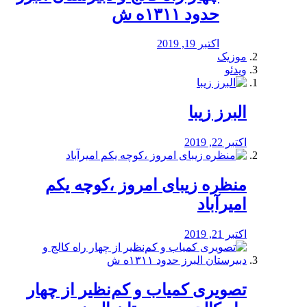
حدود ۱۳۱۱ه ش
اکتبر 19, 2019
موزیک
ویدئو
البرز زیبا
اکتبر 22, 2019
منظره‌‌ زیبای امروز ،کوچه یکم
امیرآباد
اکتبر 21, 2019
️تصویری کمیاب و کم‌نظیر از چهار